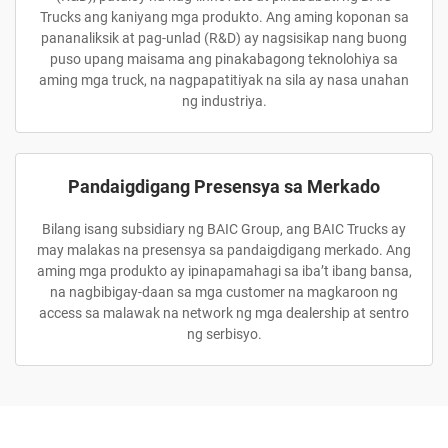
Trucks ang kaniyang mga produkto. Ang aming koponan sa
pananaliksik at pag-unlad (R&D) ay nagsisikap nang buong
puso upang maisama ang pinakabagong teknolohiya sa
aming mga truck, na nagpapatitiyak na sila ay nasa unahan
ng industriya.
Pandaigdigang Presensya sa Merkado
Bilang isang subsidiary ng BAIC Group, ang BAIC Trucks ay
may malakas na presensya sa pandaigdigang merkado. Ang
aming mga produkto ay ipinapamahagi sa iba’t ibang bansa,
na nagbibigay-daan sa mga customer na magkaroon ng
access sa malawak na network ng mga dealership at sentro
ng serbisyo.