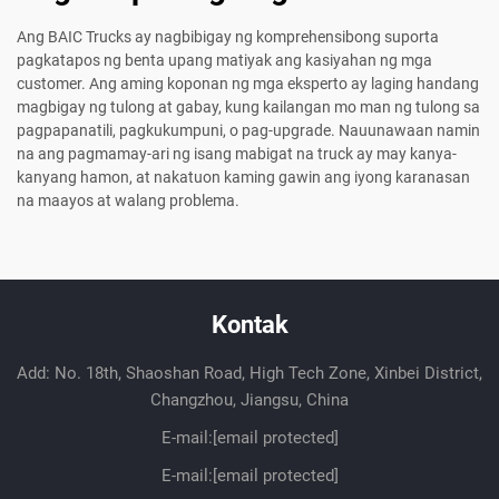
Ang BAIC Trucks ay nagbibigay ng komprehensibong suporta
pagkatapos ng benta upang matiyak ang kasiyahan ng mga
customer. Ang aming koponan ng mga eksperto ay laging handang
magbigay ng tulong at gabay, kung kailangan mo man ng tulong sa
pagpapanatili, pagkukumpuni, o pag-upgrade. Nauunawaan namin
na ang pagmamay-ari ng isang mabigat na truck ay may kanya-
kanyang hamon, at nakatuon kaming gawin ang iyong karanasan
na maayos at walang problema.
Kontak
Add: No. 18th, Shaoshan Road, High Tech Zone, Xinbei District,
Changzhou, Jiangsu, China
E-mail:
[email protected]
E-mail:
[email protected]