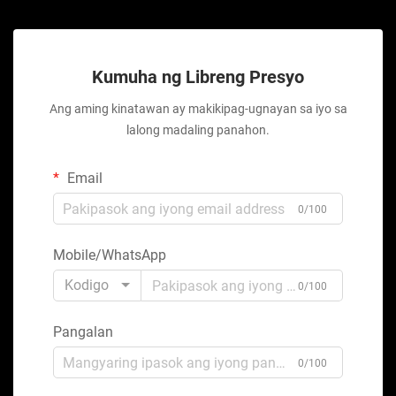
Kumuha ng Libreng Presyo
Ang aming kinatawan ay makikipag-ugnayan sa iyo sa
lalong madaling panahon.
Email
0/100
Mobile/WhatsApp
Kodigo
0/100
Pangalan
0/100