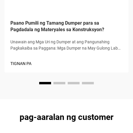
Paano Pumili ng Tamang Dumper para sa
Pagdadala ng Materyales sa Konstruksyon?
Unawain ang Mga Uri ng Dumper at ang Pangunahing
Pagkakaiba sa Paggana: Mga Dumper na May Gulong Laban
sa Mga Dumper na May Track—Traction, Estabilidad, at
Sensibilidad sa Surface: Ang mga dumper na may gulong ay
TIGNAN PA
gumagana nang pinakamabuti sa matitibay na lupa tulad ng
napatigas na lupa o aspalto, na nagbibigay ng mas mabilis
na paggalaw at mas maayos na paglalakbay sa mga
operator...
pag-aaralan ng customer