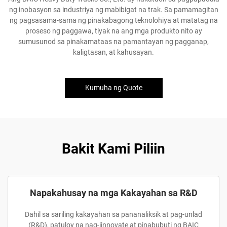
ng inobasyon sa industriya ng mabibigat na trak. Sa pamamagitan
ng pagsasama-sama ng pinakabagong teknolohiya at matatag na
proseso ng paggawa, tiyak na ang mga produkto nito ay
sumusunod sa pinakamataas na pamantayan ng pagganap,
kaligtasan, at kahusayan.
Kumuha ng Quote
Bakit Kami Piliin
Napakahusay na mga Kakayahan sa R&D
Dahil sa sariling kakayahan sa pananaliksik at pag-unlad
(R&D), patuloy na nag-iinnovate at pinabubuti ng BAIC