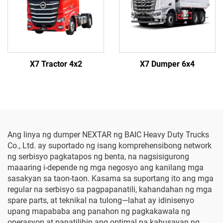
X7 Tractor 4x2
X7 Dumper 6x4
Ang linya ng dumper NEXTAR ng BAIC Heavy Duty Trucks
Co., Ltd. ay suportado ng isang komprehensibong network
ng serbisyo pagkatapos ng benta, na nagsisigurong
maaaring i-depende ng mga negosyo ang kanilang mga
sasakyan sa taon-taon. Kasama sa suportang ito ang mga
regular na serbisyo sa pagpapanatili, kahandahan ng mga
spare parts, at teknikal na tulong—lahat ay idinisenyo
upang mapababa ang panahon ng pagkakawala ng
operasyon at panatilihin ang optimal na kahusayan ng