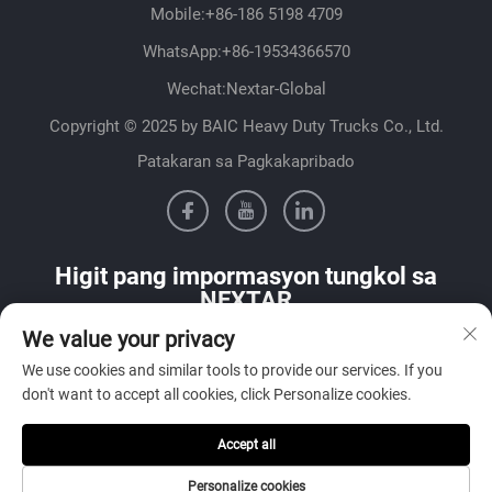
Mobile:
+86-186 5198 4709
WhatsApp:
+86-19534366570
Wechat:Nextar-Global
Copyright © 2025 by BAIC Heavy Duty Trucks Co., Ltd.
Patakaran sa Pagkakapribado
Higit pang impormasyon tungkol sa
NEXTAR
We value your privacy
Makipag-ugnayan sa aming sales team sa iyong bansa
We use cookies and similar tools to provide our services. If you
don't want to accept all cookies, click Personalize cookies.
Accept all
Isumite
Personalize cookies