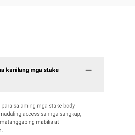
sa kanilang mga stake
a para sa aming mga stake body
g madaling access sa mga sangkap,
umatanggap ng mabilis at
n.