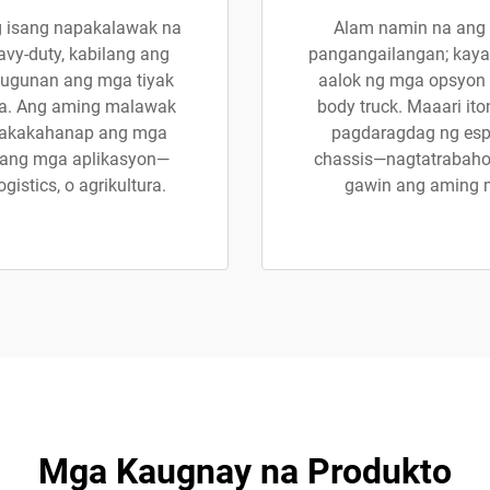
g isang napakalawak na
Alam namin na ang
vy-duty, kabilang ang
pangangailangan; kaya
 tugunan ang mga tiyak
aalok ng mga opsyon 
iya. Ang aming malawak
body truck. Maaari it
 makakahanap ang mga
pagdaragdag ng esp
ilang mga aplikasyon—
chassis—nagtatrabaho
istics, o agrikultura.
gawin ang aming m
Mga Kaugnay na Produkto