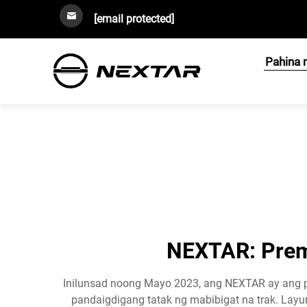
[email protected]
Pahina 
NEXTAR: Prem
Inilunsad noong Mayo 2023, ang NEXTAR ay ang 
pandaigdigang tatak ng mabibigat na trak. Lay