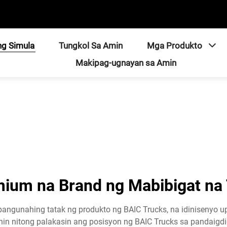
ng Simula
Tungkol Sa Amin
Mga Produkto
Makipag-ugnayan sa Amin
ium na Brand ng Mabibigat na 
pangunahing tatak ng produkto ng BAIC Trucks, na idiniseny
unin nitong palakasin ang posisyon ng BAIC Trucks sa pandai