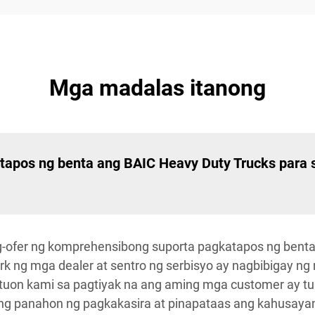
Mga madalas itanong
tapos ng benta ang BAIC Heavy Duty Trucks para 
g-ofer ng komprehensibong suporta pagkatapos ng bent
k ng mga dealer at sentro ng serbisyo ay nagbibigay n
atuon kami sa pagtiyak na ang aming mga customer ay t
ng panahon ng pagkakasira at pinapataas ang kahusaya