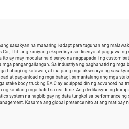
sahang sasakyan na maaaring i-adapt para tugunan ang malaw
s Co., Ltd. ang kaniyang ekspertisya sa disenyo at paggawa n
na ito ay may modular na disenyo na nagpapadali ng customisa
na mga pangangailangan. Sa industriya ng paghahatid ng mga 
 mga bahagi ng katawan, at iba pang mga aksesorya ng sasakya
-load at pag-unload ng mga bahagi, samantalang ang mga stak
a stake body truck ng BAIC ay equipped din ng advanced na t
 ng kanilang mga hatid sa real-time. Ang dedikasyon ng kum
atics system na nagbibigay ng data tungkol sa performance ng
management. Kasama ang global presence nito at ang matibay na