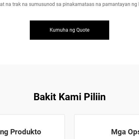
at na trak na sumusunod sa pinakamataas na pamantayan ng k
Kumuha ng Quote
Bakit Kami Piliin
ng Produkto
Mga Ops