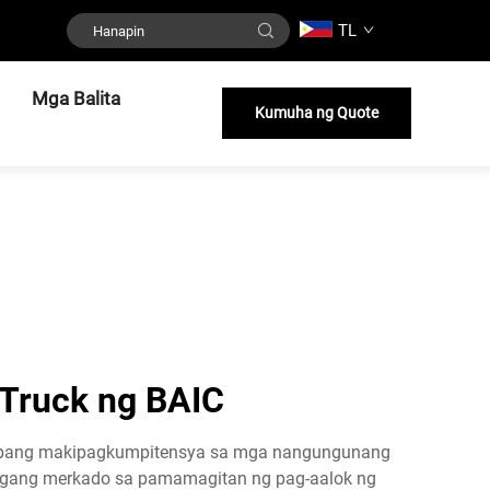
TL
Mga Balita
Kumuha ng Quote
Truck ng BAIC
o upang makipagkumpitensya sa mga nangungunang
gdigang merkado sa pamamagitan ng pag-aalok ng