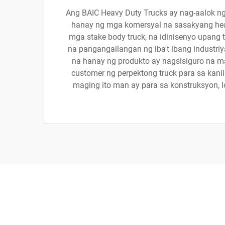
Ang BAIC Heavy Duty Trucks ay nag-aalok n
hanay ng mga komersyal na sasakyang hea
mga stake body truck, na idinisenyo upang
na pangangailangan ng iba't ibang industr
na hanay ng produkto ay nagsisiguro na
customer ng perpektong truck para sa kan
maging ito man ay para sa konstruksyon, log