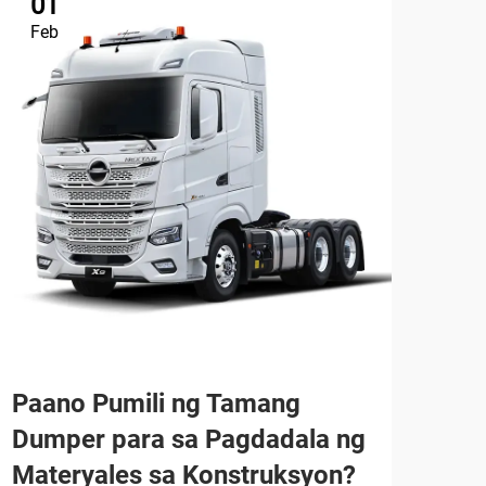
01
1
Feb
Ap
Bak
tru
mal
Kak
Paano Pumili ng Tamang
Lara
sa A
Dumper para sa Pagdadala ng
TIGN
recy
Materyales sa Konstruksyon?