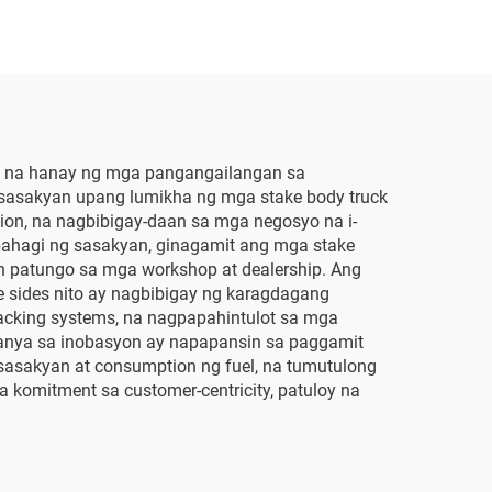
ak na hanay ng mga pangangailangan sa
g sasakyan upang lumikha ng mga stake body truck
tion, na nagbibigay-daan sa mga negosyo na i-
bahagi ng sasakyan, ginagamit ang mga stake
n patungo sa mga workshop at dealership. Ang
e sides nito ay nagbibigay ng karagdagang
racking systems, na nagpapahintulot sa mga
panya sa inobasyon ay napapansin sa paggamit
 sasakyan at consumption ng fuel, na tumutulong
 komitment sa customer-centricity, patuloy na