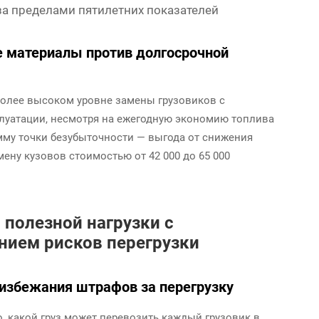
за пределами пятилетних показателей
е материалы против долгосрочной
более высоком уровне замены грузовиков с
уатации, несмотря на ежегодную экономию топлива
мму точки безубыточности — выгода от снижения
ну кузовов стоимостью от 42 000 до 65 000
полезной нагрузки с
ием рисков перегрузки
 избежания штрафов за перегрузку
о, какой груз может перевозить каждый грузовик в