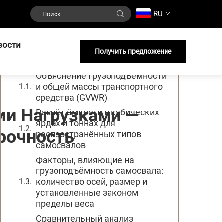
RU
Содержание
вости
Понимание грузоподъемности
Получить предложение
самосвала и диапазонов тоннажа
Объяснение грузоподъемности
и общей массы транспортного
средства (GVWR)
ми Нагрузками —
Расчёт ёмкости в кубических
ярдах и тоннах для
рочность
распространённых типов
самосвалов
Факторы, влияющие на
грузоподъёмность самосвала:
количество осей, размер и
установленные законом
пределы веса
Сравнительный анализ