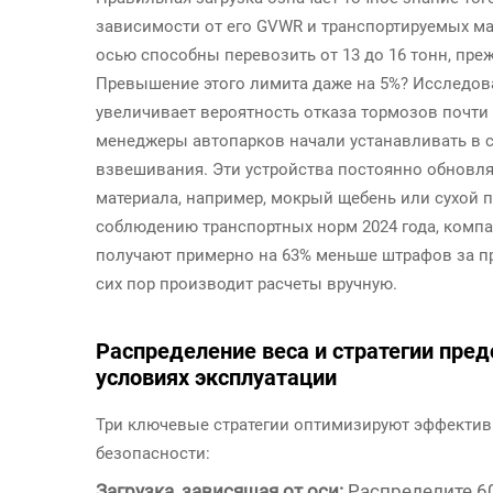
зависимости от его GVWR и транспортируемых м
осью способны перевозить от 13 до 16 тонн, пре
Превышение этого лимита даже на 5%? Исследова
увеличивает вероятность отказа тормозов почти
менеджеры автопарков начали устанавливать в 
взвешивания. Эти устройства постоянно обновля
материала, например, мокрый щебень или сухой 
соблюдению транспортных норм 2024 года, комп
получают примерно на 63% меньше штрафов за пр
сих пор производит расчеты вручную.
Распределение веса и стратегии пре
условиях эксплуатации
Три ключевые стратегии оптимизируют эффективн
безопасности:
Загрузка, зависящая от оси:
Распределите 60