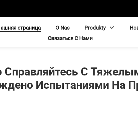
ашняя страница
O Nas
Produkty
Но
Связаться С Нами
о Справляйтесь С Тяжелы
ждено Испытаниями На П