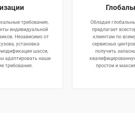
изации
Глобаль
икальные требования,
Обладая глобальным
ианты индивидуальной
предлагает всест
виков. Независимо от
клиентам по всем
кузова, установка
сервисных центров
 модификация шасси,
получить запасны
бы адаптировать наши
квалифицированную
ие требования.
простои и макси