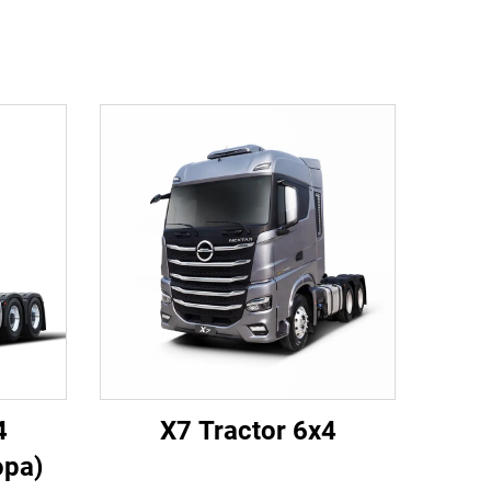
4
X7 Tractor 6x4
ора)