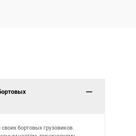
 бортовых
 своих бортовых грузовиков.
пасным частям, техническому