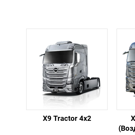
X9 Tractor 4x2
X
(Воз