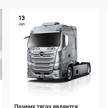
13
Jan
Почему тягач является