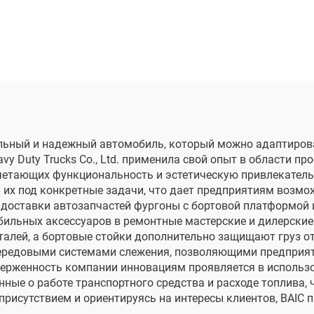
альный и надежный автомобиль, который можно адаптиров
vy Duty Trucks Co., Ltd. применила свой опыт в области п
очетающих функциональность и эстетическую привлекатель
 их под конкретные задачи, что дает предприятиям возмо
 доставки автозапчастей фургоны с бортовой платформой
обильных аксессуаров в ремонтные мастерские и дилерски
еталей, а бортовые стойки дополнительно защищают груз о
ередовыми системами слежения, позволяющими предприят
верженность компании инновациям проявляется в использо
ные о работе транспортного средства и расходе топлива,
рисутствием и ориентируясь на интересы клиентов, BAIC 