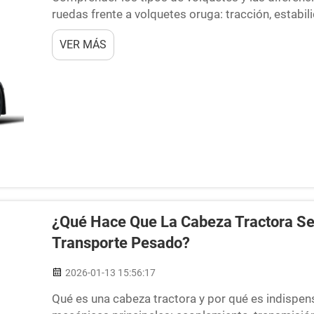
ruedas frente a volquetes oruga: tracción, estabil
con ruedas funcionan mejor sobre superficies fir
VER MÁS
que permite a los operarios desplazarse más ráp
¿Qué Hace Que La Cabeza Tractora Se
Transporte Pesado?
2026-01-13 15:56:17
Qué es una cabeza tractora y por qué es indispen