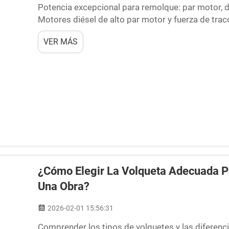
Potencia excepcional para remolque: par motor, di
Motores diésel de alto par motor y fuerza de trac
tractores actuales incorporan motores diésel di
VER MÁS
motor máximo a bajas RPM, normalmente entre 40
¿Cómo Elegir La Volqueta Adecuada Pa
Una Obra?
2026-02-01 15:56:31
Comprender los tipos de volquetes y las diferenc