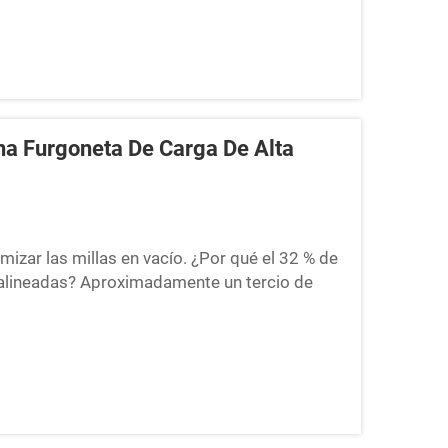
na Furgoneta De Carga De Alta
mizar las millas en vacío. ¿Por qué el 32 % de
l alineadas? Aproximadamente un tercio de
s se produce porque las rutas y la carga
cia del sector...)