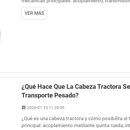
mecánicas principales: acoplamiento, transmisión
conductor La cabeza tractora, a veces llamada veh
VER MÁS
potencia para arrastrar...
¿Qué Hace Que La Cabeza Tractora Se
Transporte Pesado?
2026-01-10 11:28:09
¿Qué es una cabeza tractora y cómo posibilita e
principal: acoplamiento mediante quinta rueda, int