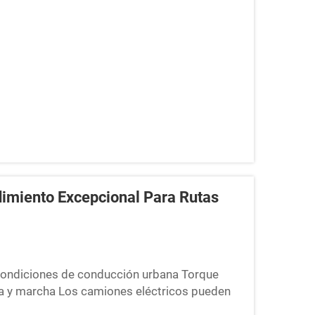
cipal de potencia para esos grandes trabajos
imiento Excepcional Para Rutas
 condiciones de conducción urbana Torque
ada y marcha Los camiones eléctricos pueden
da, lo que significa que no hay más espera