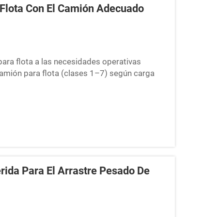
 Flota Con El Camión Adecuado
para flota a las necesidades operativas
amión para flota (clases 1–7) según carga
ivos. Elegir la clase correcta de camión para
erida Para El Arrastre Pesado De