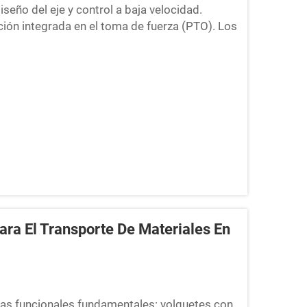
seño del eje y control a baja velocidad.
ción integrada en el toma de fuerza (PTO). Los
señados específicamente para ofrecer un par
 y 60...
ra El Transporte De Materiales En
ias funcionales fundamentales: volquetes con