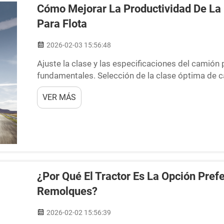
Cómo Mejorar La Productividad De La
Para Flota
2026-02-03 15:56:48
Ajuste la clase y las especificaciones del camión 
fundamentales. Selección de la clase óptima de c
útil, terreno, ciclo de trabajo y requisitos normat
VER MÁS
flota puede generar ahorros a largo plazo...
¿Por Qué El Tractor Es La Opción Pref
Remolques?
2026-02-02 15:56:39