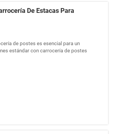
rrocería De Estacas Para
cería de postes es esencial para un
ones estándar con carrocería de postes
e necesidades especiales de carga, lo que
e seguridad en carretera. Cuando las