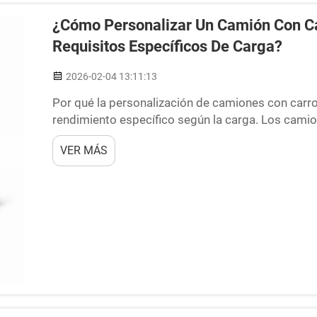
¿Cómo Personalizar Un Camión Con Ca
Requisitos Específicos De Carga?
2026-02-04 13:11:13
Por qué la personalización de camiones con carro
rendimiento específico según la carga. Los cami
simplemente no son suficientes cuando se trata d
VER MÁS
conlleva pérdida de tiempo y graves problemas d
empresas...