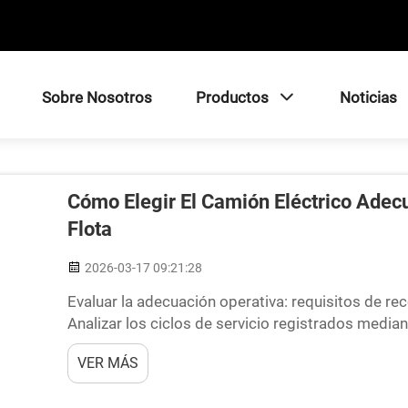
Sobre Nosotros
Productos
Noticias
Cómo Elegir El Camión Eléctrico Adec
Flota
2026-03-17 09:21:28
Evaluar la adecuación operativa: requisitos de reco
Analizar los ciclos de servicio registrados media
de autonomía y la idoneidad urbana/regional. Al pl
VER MÁS
camiones eléctricos, realmente resulta beneficioso