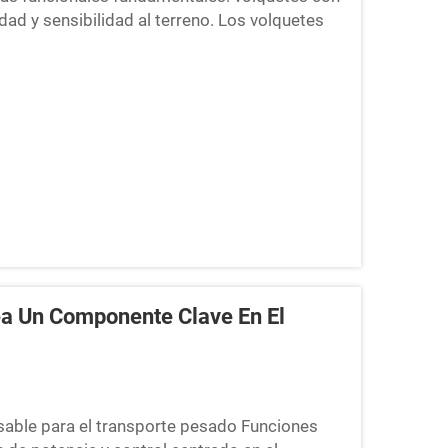
idad y sensibilidad al terreno. Los volquetes
mes, como tierra apisonada o pavimento, lo
idamente y con mayor suavidad...
a Un Componente Clave En El
sable para el transporte pesado Funciones