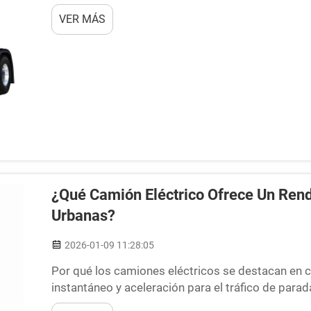
La cabeza tractora es básicamente la fuente prin
VER MÁS
de transporte, convirtiendo en...
¿Qué Camión Eléctrico Ofrece Un Rend
Urbanas?
2026-01-09 11:28:05
Por qué los camiones eléctricos se destacan en
instantáneo y aceleración para el tráfico de par
alcanzar su par máximo desde una parada sin sali