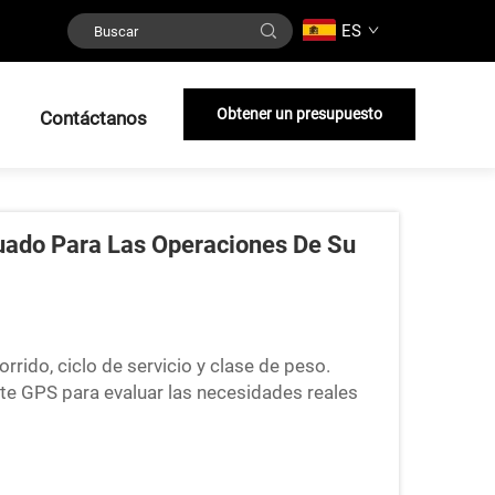
ES
Obtener un presupuesto
Contáctanos
uado Para Las Operaciones De Su
rrido, ciclo de servicio y clase de peso.
nte GPS para evaluar las necesidades reales
anificar la autonomía de una flota de
 analizar qué...