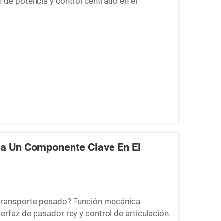
 de potencia y control centrado en el
ículo motriz, sirve como fuente principal de
a Un Componente Clave En El
l transporte pesado? Función mecánica
erfaz de pasador rey y control de articulación.