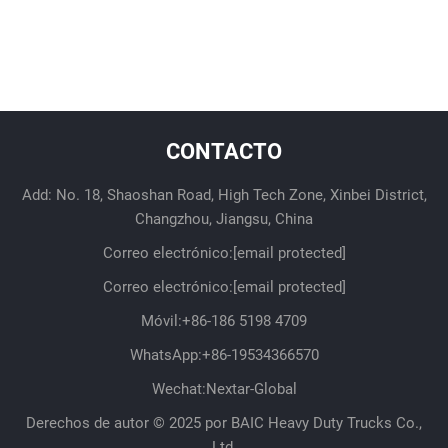
presupuesto
CONTACTO
Add: No. 18, Shaoshan Road, High Tech Zone, Xinbei District,
Changzhou, Jiangsu, China
Correo electrónico:
[email protected]
Correo electrónico:
[email protected]
Móvil:
+86-186 5198 4709
WhatsApp:
+86-19534366570
Wechat:Nextar-Global
Derechos de autor © 2025 por BAIC Heavy Duty Trucks Co.,
Ltd.