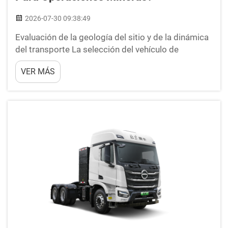
2026-07-30 09:38:49
Evaluación de la geología del sitio y de la dinámica
del transporte La selección del vehículo de
transporte pesado apropiado para la extracción de
VER MÁS
minerales comienza con un análisis exhaustivo de
las condiciones geológicas específicas del sitio y
de los objetivos diarios de volumen de transporte.
Entornos mineros...