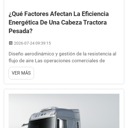
¿Qué Factores Afectan La Eficiencia
Energética De Una Cabeza Tractora
Pesada?
2026-07-24 09:39:15
Diseño aerodinámico y gestión de la resistencia al
flujo de aire Las operaciones comerciales de
transporte de larga distancia exigen una atención
VER MÁS
rigurosa a la resistencia aerodinámica, ya que la
resistencia del viento representa una parte
considerable del consumo total de energía a
velocidades de carretera. Vehículos pesados...