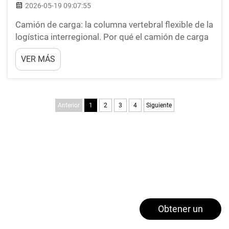
2026-05-19 09:07:55
Camión de carga: la columna vertebral flexible de la
logística interregional. Por qué el camión de carga
domina el transporte de mercancías entre estados
VER MÁS
y transfronterizo. Ningún otro modo de transporte
iguala la combinación de cobertura puerta a puerta,
velocidad y costo que ofrece un camión de carga...
Anterior
1
2
3
4
Siguiente
Obtener un