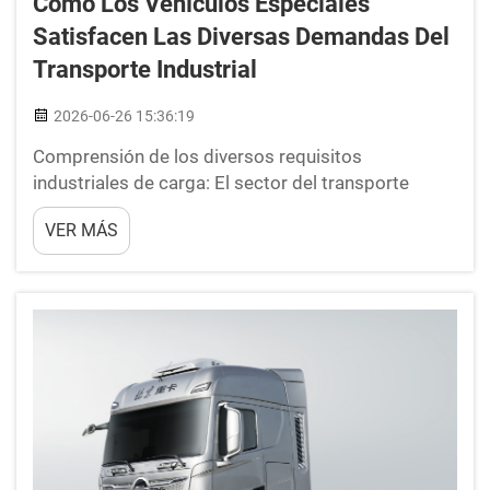
Cómo Los Vehículos Especiales
Satisfacen Las Diversas Demandas Del
Transporte Industrial
2026-06-26 15:36:19
Comprensión de los diversos requisitos
industriales de carga: El sector del transporte
industrial mueve un amplio espectro de cargas,
VER MÁS
desde turbinas de cientos de toneladas hasta
productos farmacéuticos sensibles a la
temperatura, cada una exigiendo ingeniería
específica de vehículos y protocolos operativos
adaptados...