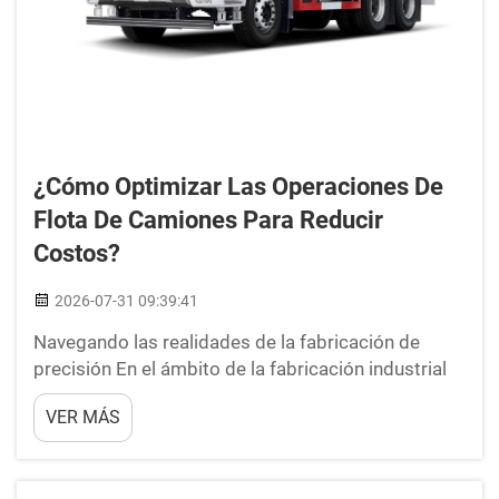
¿Cómo Optimizar Las Operaciones De
Flota De Camiones Para Reducir
Costos?
2026-07-31 09:39:41
Navegando las realidades de la fabricación de
precisión En el ámbito de la fabricación industrial
avanzada, el margen entre el éxito operativo y el
VER MÁS
fracaso catastrófico a menudo se mide en
micrones. Durante la última década de supervisión
de la producción de precisión...