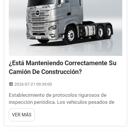
¿Está Manteniendo Correctamente Su
Camión De Construcción?
2026-07-21 09:39:00
Establecimiento de protocolos rigurosos de
inspección periódica. Los vehículos pesados de
transporte y utilitarios que operan en los exigentes
VER MÁS
sectores de la construcción soportan diariamente
un estrés mecánico constante. Establecer un
calendario riguroso de inspecciones periódicas f...