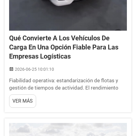
Qué Convierte A Los Vehículos De
Carga En Una Opción Fiable Para Las
Empresas Logísticas
2026-06-25 10:01:10
Fiabilidad operativa: estandarización de flotas y
gestión de tiempos de actividad. El rendimiento
constante de una flota depende de dos pilares:
VER MÁS
regímenes uniformes de mantenimiento y
supervisión continua del estado técnico. Cuando
cada vehículo de carga sigue la misma
programación de servicios y diagnó...