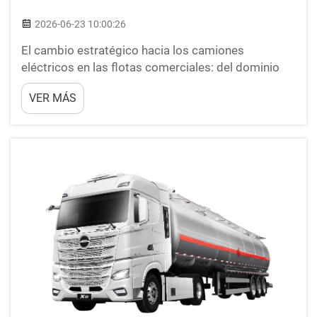
2026-06-23 10:00:26
El cambio estratégico hacia los camiones
eléctricos en las flotas comerciales: del dominio
del diésel a las operaciones electrificadas:
VER MÁS
impulsores normativos, compromisos de los
fabricantes de equipos originales (OEM) y
tendencias de adopción por parte de las flotas. Las
flotas comerciales están acelerando su transición
lejos del diésel, impulsadas por regulaciones
ambientales cada vez más estrictas...