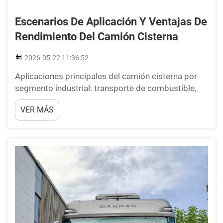
Escenarios De Aplicación Y Ventajas De
Rendimiento Del Camión Cisterna
2026-05-22 11:36:52
Aplicaciones principales del camión cisterna por
segmento industrial: transporte de combustible,
productos químicos y aceites comestibles:
VER MÁS
cumplimiento normativo, seguridad y
compatibilidad de materiales. Los camiones
cisterna modernos que transportan petróleo,
productos químicos o aceites comestibles deben
cumplir rigurosos marcos regulatorios, incluidos...