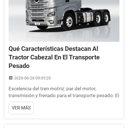
Qué Características Destacan Al
Tractor Cabezal En El Transporte
Pesado
2026-06-26 09:05:20
Excelencia del tren motriz: par del motor,
transmisión y frenado para el transporte pesado. El
tren motriz de cualquier tractor cabezal para
VER MÁS
transporte pesado define directamente su
capacidad para garantizar operaciones seguras,
productivas y económicas. Desde la potencia a