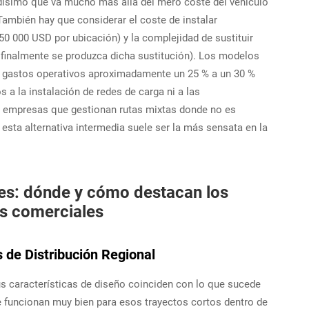
vadísimo que va mucho más allá del mero coste del vehículo
También hay que considerar el coste de instalar
0 000 USD por ubicación) y la complejidad de sustituir
 finalmente se produzca dicha sustitución). Los modelos
os gastos operativos aproximadamente un 25 % a un 30 %
s a la instalación de redes de carga ni a las
ara empresas que gestionan rutas mixtas donde no es
, esta alternativa intermedia suele ser la más sensata en la
les: dónde y cómo destacan los
s comerciales
 de Distribución Regional
 características de diseño coinciden con lo que sucede
que funcionan muy bien para esos trayectos cortos dentro de