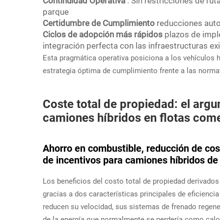
Continuidad Operativa
: Sin restricciones de rut
parque
Certidumbre de Cumplimiento
reducciones aut
Ciclos de adopción más rápidos
plazos de impl
integración perfecta con las infraestructuras e
Esta pragmática operativa posiciona a los vehículo
estrategia óptima de cumplimiento frente a las norma
Coste total de propiedad: el arg
camiones híbridos en flotas come
Ahorro en combustible, reducción de co
de incentivos para camiones híbridos d
Los beneficios del costo total de propiedad derivado
gracias a dos características principales de eficien
reducen su velocidad, sus sistemas de frenado regen
de la energía que normalmente se perdería como calor