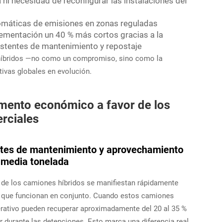
a ni necesidad de reconfigurar las instalaciones del
omáticas de emisiones en zonas reguladas
ementación un 40 % más cortos gracias a la
xistentes de mantenimiento y repostaje
s híbridos —no como un compromiso, sino como la
tivas globales en evolución.
umento económico a favor de los
rciales
stes de mantenimiento y aprovechamiento
e media tonelada
s de los camiones híbridos se manifiestan rápidamente
cia que funcionan en conjunto. Cuando estos camiones
erativo pueden recuperar aproximadamente del 20 al 35 %
 durante las detenciones. Esto marca una diferencia real