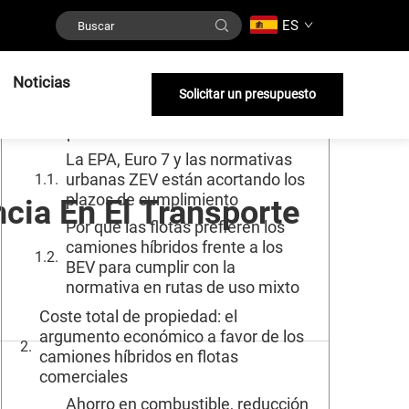
ES
Índice
Noticias
Factores normativos: cómo los
Solicitar un presupuesto
estándares de emisiones aceleran la
adopción de camiones híbridos
La EPA, Euro 7 y las normativas
urbanas ZEV están acortando los
plazos de cumplimiento
cia En El Transporte
Por qué las flotas prefieren los
camiones híbridos frente a los
BEV para cumplir con la
normativa en rutas de uso mixto
Coste total de propiedad: el
argumento económico a favor de los
camiones híbridos en flotas
comerciales
Ahorro en combustible, reducción