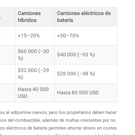
Camiones
Camiones eléctricos de
L
híbridos
batería
e
+15–20%
+50–70%
$60 000 (−30
$40 000 (−53 %)
%)
$32 000 (−29
$28 000 (−38 %)
%)
Hasta 40 000
Hasta 80 000 USD
USD
s al adquirirse nuevos, pero los propietarios deben hacer
ecios del combustible, además de multas crecientes por no
s eléctricos de batería permiten ahorrar dinero en costes