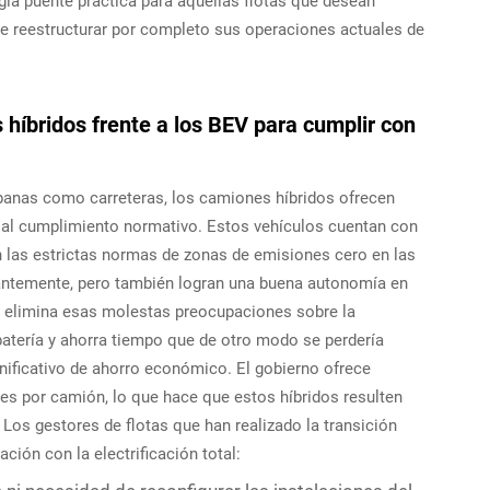
gía puente práctica para aquellas flotas que desean
e reestructurar por completo sus operaciones actuales de
s híbridos frente a los BEV para cumplir con
rbanas como carreteras, los camiones híbridos ofrecen
o al cumplimiento normativo. Estos vehículos cuentan con
n las estrictas normas de zonas de emisiones cero en las
tantemente, pero también logran una buena autonomía en
ón elimina esas molestas preocupaciones sobre la
batería y ahorra tiempo que de otro modo se perdería
nificativo de ahorro económico. El gobierno ofrece
ares por camión, lo que hace que estos híbridos resulten
 Los gestores de flotas que han realizado la transición
ción con la electrificación total: