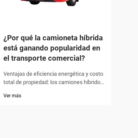
car
pop
car
¿Por qué la camioneta híbrida
Vers
está ganando popularidad en
post
apli
el transporte comercial?
Ver 
de r
de p
Ventajas de eficiencia energética y costo
incr
total de propiedad: los camiones híbridos
gran
ofrecen ahorros operativos significativos
Ver más
agri
gracias a una gestión superior del
porq
combustible y flexibilidad en la
infraestructura. A diferencia de los
vehículos eléctricos de batería (BEV),
eliminan la dependencia de la recarga...