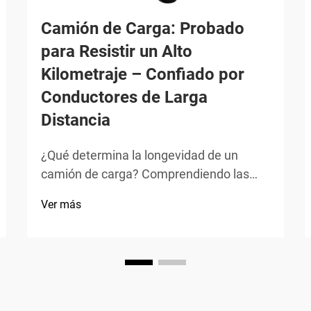
Camión de Carga: Probado
para Resistir un Alto
Kilometraje – Confiado por
Conductores de Larga
Distancia
¿Qué determina la longevidad de un
camión de carga? Comprendiendo las
expectativas promedio de kilometraje
Ver más
Para camiones de carga, estudios del
sector muestran que la mayoría de los
camiones modernos alcanzan entre
500.000 y 750.000 millas con el
mantenimiento adecuado, aunque un 27
% supera el millón de millas en