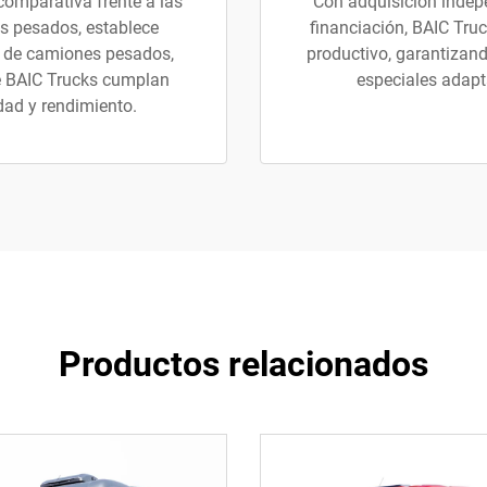
omparativa frente a las
Con adquisición indepe
s pesados, establece
financiación, BAIC Truc
 de camiones pesados,
productivo, garantizand
e BAIC Trucks cumplan
especiales adapta
idad y rendimiento.
Productos relacionados