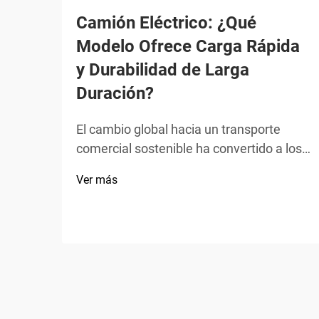
Camión Eléctrico: ¿Qué
Modelo Ofrece Carga Rápida
y Durabilidad de Larga
Duración?
El cambio global hacia un transporte
comercial sostenible ha convertido a los
camiones eléctricos en un eje central
Ver más
para las industrias logísticas y de
transporte de carga, destacando la
velocidad de carga rápida y la durabilidad
prolongada como los dos criterios
ineludibles para los compradores. No
un...