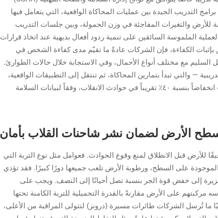
 الصحة في المناجم (MSHA). وتجمع برامج التدريب الجيدة بين عمليات المحاكاة الواقعية، التي يتعامل فيها
 للأرض والتغيرات المفاجئة في وزن الحمولة، وبين جلسات التدريب
لعملية الملموسة السائقين على تنمية ردود أفعال بديهية عند اتخاذ قرارات
لق بإثبات الكفاءة، فإن الشركات عادةً ما تقيّم مدى كفاءة الشخص في
 السليم مع مختلف أنواع الأحمال، وفي الاستجابة خلال حالات الطوارئ.
يبية — والتي تبدأ بتمارين المحاكاة، ثم تنتقل إلى التطبيقات الواقعية،
وتنتهي باختبارات الاعتماد الرسمية — بأنها سجّلت انخفاضاً بنسبة ٤٠٪ تقريباً في حوادث الانقلاب، وفقاً لبيانات السلامة
سطح الأرض لضمان نشر شاحنات القلاب بأمان
ًا للأرض قبل الانطلاق لمنع وقوع الحوادث. فعوامل مثل نوع التربة التي
الموجودة على السطح، ورطوبة الأرض تلعب جميعها دورًا كبيرًا. فقد تؤدي
الغزيرة إلى خفض قوة الجر بنسبة تصل أحيانًا إلى النصف. ويجب على
كبتهم على الأرض مقارنةً بالقدرة التحميلية للتربة الكامنة تحتها
بًا ما تُرسل الشركات طائرات مسيرة (درونز) لتتولى المراقبة من الأعلى،