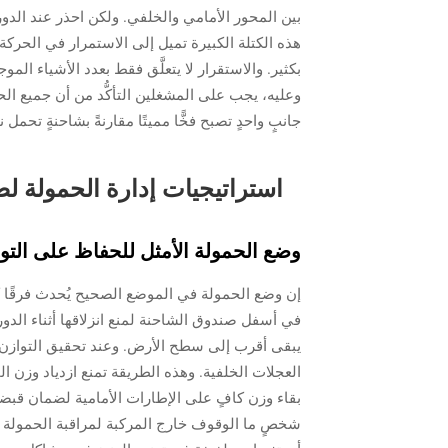
بين المحور الأمامي والخلفي. ولكن احذر عند الدورا
هذه الكتلة الكبيرة تميل إلى الاستمرار في الحركة 
بكثير. والاستقرار لا يتعلَّق فقط بعدد الأشياء ال
وعليه، يجب على المشغلين التأكُّد من أن جميع الحمولة
جانبٍ واحدٍ تصبح فخًّا مميتًا مقارنةً بشاحنةٍ تحم
استراتيجيات إدارة الحمولة ل
وضع الحمولة الأمثل للحفاظ على التو
إن وضع الحمولة في الموضع الصحيح يُحدث فرقًا كب
في أسفل صندوق الشاحنة لمنع انزلاقها أثناء الدو
يبقى أقرب إلى سطح الأرض. وعند تحقيق التوازن ع
العجلات الخلفية. وهذه الطريقة تمنع ازدياد وزن 
بقاء وزن كافٍ على الإطارات الأمامية لضمان قب
شخصٍ ما الوقوف خارج المركبة لمراقبة الحمولة ق