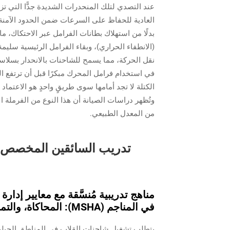
العادية للحفاظ على السرعات ضمن الحدود الآمنة أث
بدلًا من استهلاك بطانات الفرامل عبر الاحتكاك، 
(الانطفاء الحراري)، وبقاء الفرامل الرئيسية سليم
نقل الحركة، مما يسمح للشاحنات بالانحدار بسلاس
في استخدام فرامل المحرك مبكرًا قبل أن ترتفع الس
الكتلة لا تجد أمامها سوى طريقٍ واحدٍ هو الاعتماد ا
وتُظهر دراسات الصيانة أن هذا النوع من الفرملة ا
من المعدل الطبيعي.
تدريب السائقين المخصص لل
في المناجم (MSHA): المحاكاة، والتمارين الميدانية، والتحقق من الكفاءة