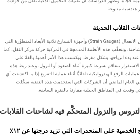
ة فجأة. وتُظهر الدراسات أن تقنيات التحميل الذكية تقلل من حوادث
ير هندسية متنوعة.
ات القلاب الحديثة
تأتي شاحنات القلابات الحديثة مزوَّدة بأجهزة قياس الانفعال (Strain Gauges) وأجهزة التسارع ثلاثية الأبعاد المتطوِّرة التي
احنة. وتتعقَّب هذه الأنظمة المدمجة في المركبة حركة مركز الثقل، كما
 أو عند بدء انزياحها بشكل مفرط. ويكتسب هذا الأمر أهميةً بالغةً على
من ٨٪، لأن مشاكل عدم الاستقرار تتفاقم بسرعة كبيرة أثناء الصعود أو النزول. وعند ربط هذه
مليات الرفع الهيدروليكية تلقائيًّا أثناء عملية التفريغ إذا ما اكتشفت أي
ني العام الماضي أن الشركات التي استخدمت هذه التقنية سجَّلت
تي وقعت في المناطق الجبلية مقارنةً بالفترة السابقة.
التروس والنزول المتحكَّم فيه لشاحنات القلابات
الخدمية على المنحدرات التي تزيد درجتها عن ١٢٪