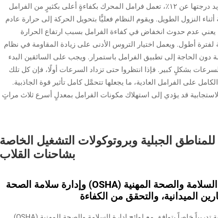
عند التصدي لتلك المنحدرات الشديدة جدًّا التي تزيد درجتها عن ١٢٪، تعمل فرامل المحرك بكفاءةٍ أعلى بكثيرٍ من الفرامل
ناء النزول الطويل. ويقوم النظام فعليًّا بتحويل الحركة إلى حرارة عادم
ما يعني عدم حدوث انخفاض في كفاءة الفرامل بسبب ارتفاع الحرارة
ة لفترة أطول. ويعمل اختيار التروس الأدنى على زيادة المقاومة في نظام
ة دون الحاجة إلى تطبيق الفرامل باستمرار. ويجب على السائقين البدء
رعات بشكلٍ كبير. فإذا انتظروا حتى تزداد السرعات أولًا، فإن كل تلك
لكامل على الفرامل العادية، ما يجعلها تتحمَّل كامل تأثير قوة الجاذبية.
لاستجابية قد يؤدي إلى استهلاك مكونات الفرامل بمعدلٍ أسرع ثلاث مراتٍ
مناطق الجبلية وبروتوكولات التشغيل الخاصة
بشاحنات القلاب
مناهج تدريبية مُنسَّقة مع معايير إدارة السلامة والصحة المهنية (OSHA) وإدارة سلامة الصحة
يتطلب تشغيل شاحنات القلاب في المناطق الجبلية تدريباً خاصاً يتوافق مع لوائح إدارة السلامة والصحة المهنية (OSHA)