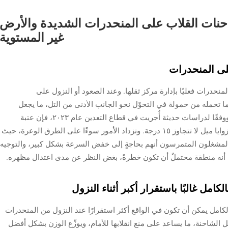
شاحنات القلاب على المنحدرات الشديدة والأرض
غير المستوية
على المنحدرات
حدرات فعليًا بإدارة مركز ثقلها. وعند الصعود أو النزول على
ما تحمله من حمولة في التحوّل نحو الجانب الأدنى من التل، ما يجعل
المركبة بأكملها أقل استقرارًا أمام خطر الانقلاب. ووفقًا لدراسات حديثة أُجريت في قطاع التعدين عام ٢٠٢٣، فإن عتبة
الاستقرار تنخفض بنسبة تصل إلى ٤٠٪ تقريبًا عند زوايا ميل لا تتجاوز ١٥ درجة. وتزداد الأمور سوءًا على الطرق الوعرة، حيث
 المشغلون المتمرسون أنهم بحاجةٍ إلى خفض السرعة بشكل كبير، والتوجيه
 أنه منطقة محتملٌ أن تكون خطرةً، بغض النظر عن مدى اعتدال مظهره.
كامل غالبًا باستقرار أكبر أثناء النزول
لكامل يمكن أن تكون في الواقع أكثر استقرارًا عند النزول من المنحدرات
شاحنة، ما يساعد على منع انقلابها للأمام، ويوزِّع الوزن بشكل أفضل