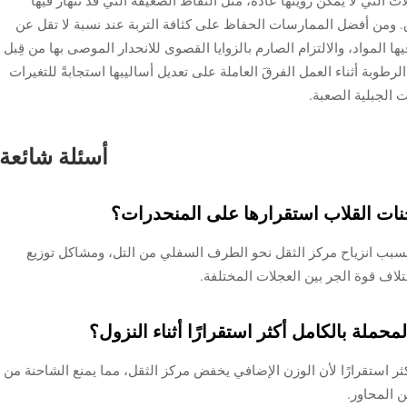
التي لا يمكن رؤيتها عادةً، مثل النقاط الضعيفة التي قد تنهار فيها
لاق. ومن أفضل الممارسات الحفاظ على كثافة التربة عند نسبة لا تقل عن
يها المواد، والالتزام الصارم بالزوايا القصوى للانحدار الموصى بها من قِبل
بة أثناء العمل الفرقَ العاملة على تعديل أساليبها استجابةً للتغيرات
 الجبلية الصعبة.
أسئلة شائعة
نات القلاب استقرارها على المنحدرات؟
سبب انزياح مركز الثقل نحو الطرف السفلي من التل، ومشاكل توزيع
لاف قوة الجر بين العجلات المختلفة.
حملة بالكامل أكثر استقرارًا أثناء النزول؟
ر استقرارًا لأن الوزن الإضافي يخفض مركز الثقل، مما يمنع الشاحنة من
ن المحاور.