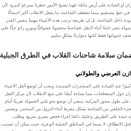
ن أو القيادة على أرض مائلة؛ فهنا تصبح الأمور خطرةً بسرعةٍ كبيرةٍ، لأن
في خطٍ مستقيم بينما تنعطف الشاحنة، ما يجعل الانقلاب أكثر احتمالًا
موجودة داخل الشاحنة، بل إن طريقة ترتيب هذه الأشياء مهمةٌ بنفس القدر.
 تبقى ثابتةً أثناء النقل. فشاحنةٌ محشوةٌ عشوائيًّا وبوزنٍ زائدٍ جدًّا على
ل نصف حمولتها فقط لكنها متوازنةٌ بشكلٍ سليم.
ضمان سلامة شاحنات القلاب في الطرق الجبلية
ازن العرضي والطولاني
يرًا عند القيادة على المنحدرات الشديدة. ويجب أن تُوضع أثقل الأشياء
ران حول المنعطفات، مما يساعد أيضًا على منع الانقلاب لأن مركز الثقل
لى طول محور المركبة، ينبغي أن توضع نحو ثلثي الحمولة تقريبًا أمام
الجزء الخلفي من الشاحنة بشكل مفرط أثناء النزول من المنحدر، وتضمن
ضة جيدة على الطريق. وعليك دائمًا إجراء فحص بصري سريع، وطلب
بل الانطلاق، لا سيما في المناطق الجبلية الوعرة، حيث يمكن أن تتسبب