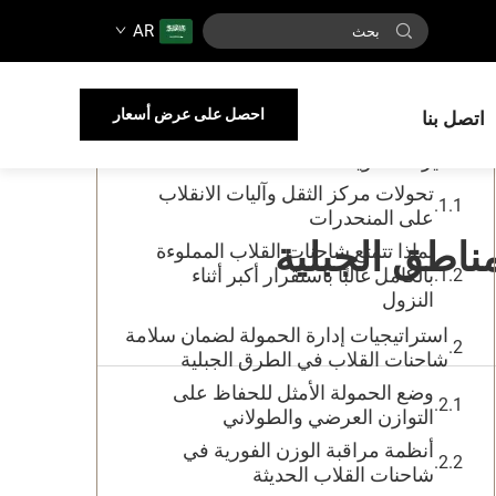
AR
جدول المحتويات
المبادئ الفيزيائية لاستقرار شاحنات
احصل على عرض أسعار
اتصل بنا
القلاب على المنحدرات الشديدة والأرض
غير المستوية
تحولات مركز الثقل وآليات الانقلاب
على المنحدرات
ناطق الجبلية
لماذا تتمتع شاحنات القلاب المملوءة
بالكامل غالبًا باستقرار أكبر أثناء
النزول
استراتيجيات إدارة الحمولة لضمان سلامة
شاحنات القلاب في الطرق الجبلية
وضع الحمولة الأمثل للحفاظ على
التوازن العرضي والطولاني
أنظمة مراقبة الوزن الفورية في
شاحنات القلاب الحديثة