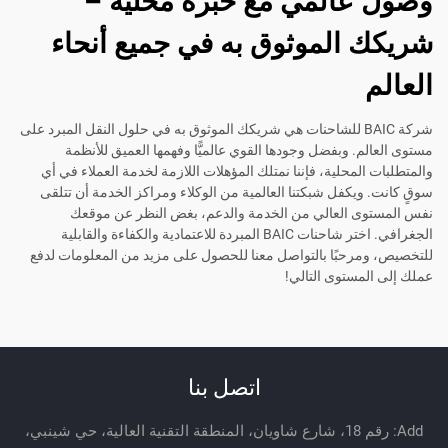
وصول عالمي مع خبرة محلية –
شريكك الموثوق به في جميع أنحاء
العالم
شركة BAIC للشاحنات هي شريكك الموثوق به في حلول النقل المبرد على
مستوى العالم. وبفضل وجودها القوي عالميًّا وفهمها العميق للأنظمة
والمتطلبات المحلية، فإننا نمتلك المؤهلات اللازمة لخدمة العملاء في أي
سوقٍ كانت. ويكفل شبكتنا العالمية من الوكلاء ومراكز الخدمة أن تتلقى
نفس المستوى العالي من الخدمة والدعم، بغض النظر عن موقعك
الجغرافي. اختر شاحنات BAIC المبردة للاعتمادية والكفاءة والقابلية
للتخصيص، ومرحبًا بالتواصل معنا للحصول على مزيد من المعلومات لدفع
عملك إلى المستوى التالي!
اتصل بنا
Add: رقم 18، شارع شاويان، المنطقة التقنية العالية، حي شينبي،