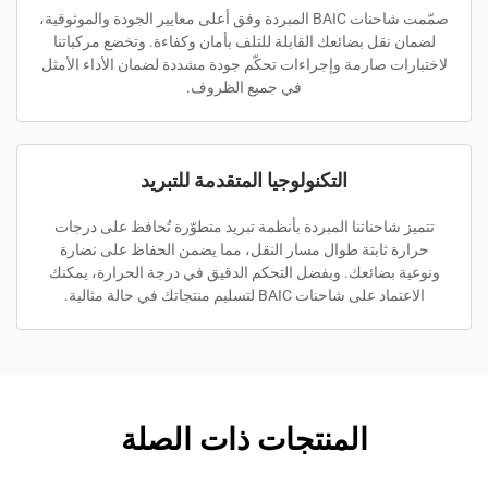
صمّمت شاحنات BAIC المبردة وفق أعلى معايير الجودة والموثوقية،
لضمان نقل بضائعك القابلة للتلف بأمان وكفاءة. وتخضع مركباتنا
لاختبارات صارمة وإجراءات تحكّم جودة مشددة لضمان الأداء الأمثل
في جميع الظروف.
التكنولوجيا المتقدمة للتبريد
تتميز شاحناتنا المبردة بأنظمة تبريد متطوّرة تُحافظ على درجات
حرارة ثابتة طوال مسار النقل، مما يضمن الحفاظ على نضارة
ونوعية بضائعك. وبفضل التحكم الدقيق في درجة الحرارة، يمكنك
الاعتماد على شاحنات BAIC لتسليم منتجاتك في حالة مثالية.
المنتجات ذات الصلة