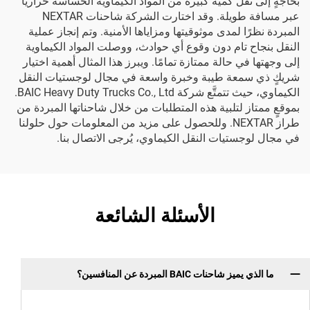
بحاجةٍ إلى نقل كمية كبيرة من المواد الكيماوية الحساسة حراريًّا
عبر مسافة طويلة. وقد اختارت الشركة شاحنات NEXTAR
المبردة نظرًا لمدى موثوقيتها ومزاياها الأمنية. وتم إنجاز عملية
النقل بنجاح تام دون وقوع أي حوادث، ووصلت المواد الكيماوية
إلى وجهتها في حالة ممتازة تمامًا. ويبرز هذا المثال أهمية اختيار
شريكٍ ذي سمعة طيبة وخبرة واسعة في مجال لوجستيات النقل
الكيماوي، حيث تتمتَّع شركة BAIC Heavy Duty Trucks Co., Ltd.
بموقعٍ ممتاز لتلبية هذه المتطلبات من خلال شاحناتها المبردة من
طراز NEXTAR. وللحصول على مزيد من المعلومات حول حلولنا
في مجال لوجستيات النقل الكيماوي، يُرجى الاتصال بنا.
الأسئلة الشائعة
ما الذي يميز شاحنات BAIC المبردة عن المنافسين؟