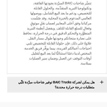
تتميَّز شاحنات BAIC المبرَّدة بجودتها الفائقة،
وتكنولوجيا التبريد المتقدِّمة، والحلول القابلة
للتخصيص، ودعم ما بعد البيع الشامل، ووصولها
العالمي المدعوم بالخبرة المحلية. وقد صُمِّمت
مركباتنا وفق أعلى المعايير لضمان نقلٍ موثوقٍ
وفعالٍ للسلع القابلة للتلف. وبفضل أنظمة التبريد
المتطوِّرة والتحكم الدقيق في درجة الحرارة، نحافظ
على نضارة منتجاتكم وجودتها طوال مسار النقل.
علاوةً على ذلك، فإن حلولنا القابلة للتخصيص تلبي
احتياجات أعمالكم الفريدة، بينما يوفِّر فريق الخدمة
المختص لدينا دعمًا استثنائيًّا لما بعد البيع لتقليل
أوقات التوقف عن العمل وضمان سير العمليات
بسلاسة.
هل يمكن لشركة BAIC Trucks توفير شاحنات مبرَّدة تلبِّي
متطلبات درجة حرارة محددة؟