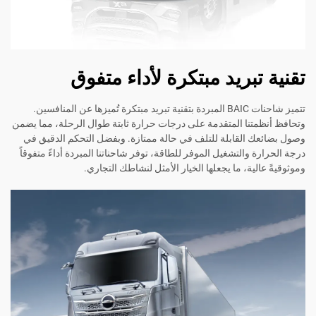
تقنية تبريد مبتكرة لأداء متفوق
تتميز شاحنات BAIC المبردة بتقنية تبريد مبتكرة تُميزها عن المنافسين.
وتحافظ أنظمتنا المتقدمة على درجات حرارة ثابتة طوال الرحلة، مما يضمن
وصول بضائعك القابلة للتلف في حالة ممتازة. وبفضل التحكم الدقيق في
درجة الحرارة والتشغيل الموفر للطاقة، توفر شاحناتنا المبردة أداءً متفوقاً
وموثوقيةً عالية، ما يجعلها الخيار الأمثل لنشاطك التجاري.