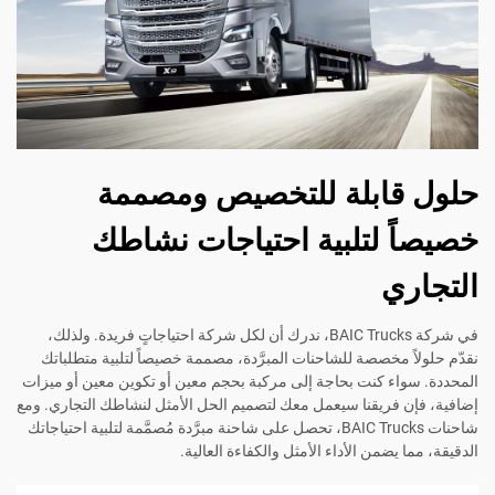
حلول قابلة للتخصيص ومصممة
خصيصاً لتلبية احتياجات نشاطك
التجاري
في شركة BAIC Trucks، ندرك أن لكل شركة احتياجاتٍ فريدة. ولذلك،
نقدّم حلولاً مخصصة للشاحنات المبرَّدة، مصممة خصيصاً لتلبية متطلباتك
المحددة. سواء كنت بحاجة إلى مركبة بحجم معين أو تكوين معين أو ميزات
إضافية، فإن فريقنا سيعمل معك لتصميم الحل الأمثل لنشاطك التجاري. ومع
شاحنات BAIC Trucks، تحصل على شاحنة مبرَّدة مُصمَّمة لتلبية احتياجاتك
الدقيقة، مما يضمن الأداء الأمثل والكفاءة العالية.