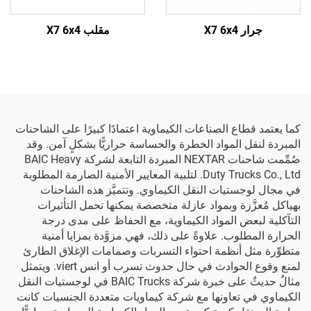
جرار X7 6x4
مقلب X7 6x4
كما يعتمد قطاع الصناعات الكيماوية اعتمادًا كبيرًا على الشاحنات
المبردة لنقل المواد الخطرة والحساسة حراريًّا بشكلٍ آمن. وقد
صُمِّمت شاحنات NEXTAR المبردة التابعة لشركة BAIC Heavy
Duty Trucks Co., Ltd. لتلبية المعايير الأمنية الصارمة المطلوبة
في مجال لوجستيات النقل الكيماوي. وتتميَّز هذه الشاحنات
بهياكل مُعزَّزة وبمواد عازلة متخصصة يمكنها تحمل التأثيرات
التآكلية لبعض المواد الكيماوية، مع الحفاظ على مدى درجة
الحرارة المطلوب. علاوةً على ذلك، فهي مزوَّدة بمزايا أمنية
متطوِّرة مثل أنظمة احتواء التسربات وصمامات الإغلاق الطارئ
لمنع وقوع الحوادث في حال حدوث تسرب أو انس viert. ويتمثل
مثالٌ حديثٌ على خبرة شركة BAIC Trucks في لوجستيات النقل
الكيماوي في تعاونها مع شركة كيماويات متعددة الجنسيات كانت