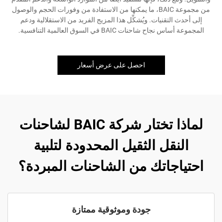
من مجموعة BAIC، ما يمكنها من الاستفادة من وفورات الحجم والوصول
إلى أحدث التقنيات. ويُشكِّل هذا المزيج الفريد من الاستقلالية ودعم
المجموعة أساس نجاح شاحنات BAIC في السوق العالمية التنافسية.
احصل على عرض أسعار
لماذا تختار شركة BAIC لشاحنات
النقل الثقيل المحدودة لتلبية
احتياجاتك من الشاحنات المبردة؟
جودة وموثوقية ممتازة