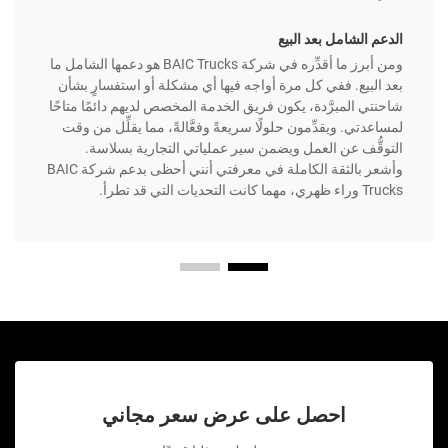
الدعم الشامل بعد البيع
ومن أبرز ما أقدِّره في شركة BAIC Trucks هو دعمها الشامل ما
بعد البيع. ففي كل مرة أواجه فيها أي مشكلة أو استفسارٍ بشأن
شاحنتي المبرَّدة، يكون فريق الخدمة المخصص لديهم دائمًا متاحًا
لمساعدتي. ويقدِّمون حلولًا سريعةً وفعَّالةً، مما يقلِّل من وقت
التوقُّف عن العمل ويضمن سير عملياتي التجارية بسلاسة.
وأشعر بالثقة الكاملة في معرفتي أنني أحظى بدعم شركة BAIC
Trucks وراء ظهري، مهما كانت التحديات التي قد تطرأ.
احصل على عرض سعر مجاني