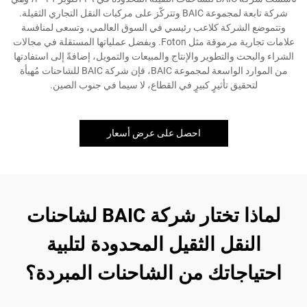
شركة تابعة لمجموعة BAIC وتتركّز على مركبات النقل التجاري الثقيلة.
وتتموضع الشركة كلاعب رئيسي في السوق العالمي، وتسعى لمنافسة
علامات تجارية مرموقة مثل Foton. وبفضل عملياتها المستقلة في مجالات
الشراء والبحث والتطوير والإنتاج والمبيعات والتمويل، إضافةً إلى استفادتها
من الموارد الواسعة لمجموعة BAIC، فإن شركة BAIC للشاحنات مُهيأة
لتحقيق تأثيرٍ كبيرٍ في القطاع، لا سيما في جنوب الصين.
احصل على عرض أسعار
لماذا تختار شركة BAIC لشاحنات
النقل الثقيل المحدودة لتلبية
احتياجاتك من الشاحنات المبردة؟