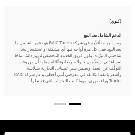
(كلوي)
الدعم الشامل بعد البيع
ومن أبرز ما أقدِّره في شركة BAIC Trucks هو دعمها الشامل ما
بعد البيع. ففي كل مرة أواجه فيها أي مشكلة أو استفسارٍ بشأن
شاحنتي المبرَّدة، يكون فريق الخدمة المخصص لديهم دائمًا متاحًا
لمساعدتي. ويقدِّمون حلولًا سريعةً وفعَّالةً، مما يقلِّل من وقت
التوقُّف عن العمل ويضمن سير عملياتي التجارية بسلاسة.
وأشعر بالثقة الكاملة في معرفتي أنني أحظى بدعم شركة BAIC
Trucks وراء ظهري، مهما كانت التحديات التي قد تطرأ.