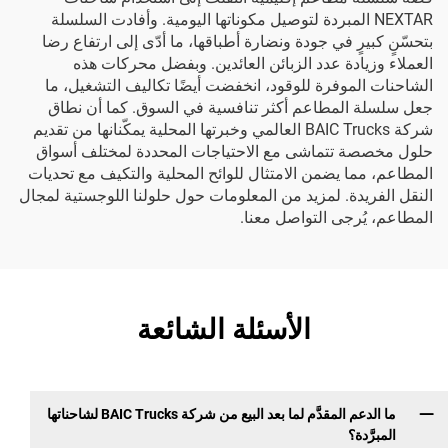
NEXTAR المبردة لتوصيل مكوناتها اليومية. وأفادت السلسلة
بتحسّنٍ كبيرٍ في جودة ونضارة أطباقها، ما أدّى إلى ارتفاع رضا
العملاء وزيادة عدد الزبائن العائدين. وبفضل محركات هذه
الشاحنات الموفرة للوقود، انخفضت أيضًا تكاليف التشغيل، ما
جعل سلسلة المطاعم أكثر تنافسية في السوق. كما أن نطاق
شركة BAIC Trucks العالمي وخبرتها المحلية يمكّنانها من تقديم
حلول مخصصة تتماشى مع الاحتياجات المحددة لمختلف أسواق
المطاعم، مما يضمن الامتثال للوائح المحلية والتكيف مع تحديات
النقل الفريدة. لمزيد من المعلومات حول حلولنا اللوجستية لمجال
المطاعم، يُرجى التواصل معنا.
الأسئلة الشائعة
ما الدعم المقدَّم لما بعد البيع من شركة BAIC Trucks لشاحناتها
المبرَّدة؟