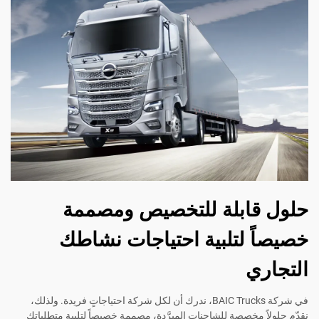
حلول قابلة للتخصيص ومصممة
خصيصاً لتلبية احتياجات نشاطك
التجاري
في شركة BAIC Trucks، ندرك أن لكل شركة احتياجاتٍ فريدة. ولذلك،
نقدّم حلولاً مخصصة للشاحنات المبرَّدة، مصممة خصيصاً لتلبية متطلباتك