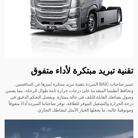
تقنية تبريد مبتكرة لأداء متفوق
تتميز شاحنات BAIC المبردة بتقنية تبريد مبتكرة تُميزها عن المنافسين.
وتحافظ أنظمتنا المتقدمة على درجات حرارة ثابتة طوال الرحلة، مما يضمن
وصول بضائعك القابلة للتلف في حالة ممتازة. وبفضل التحكم الدقيق في
درجة الحرارة والتشغيل الموفر للطاقة، توفر شاحناتنا المبردة أداءً متفوقاً
وموثوقيةً عالية، ما يجعلها الخيار الأمثل لنشاطك التجاري.