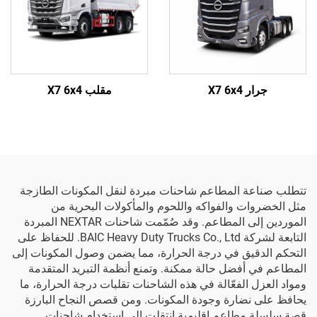
جرار X7 6x4
مقلب X7 6x4
تتطلب صناعة المطاعم شاحنات مبردة لنقل المكونات الطازجة
مثل الخضروات والفواكه واللحوم والمأكولات البحرية من
الموردين إلى المطاعم. وقد صُمّمت شاحنات NEXTAR المبردة
التابعة لشركة BAIC Heavy Duty Trucks Co., Ltd. للحفاظ على
التحكم الدقيق في درجة الحرارة، مما يضمن وصول المكونات إلى
المطاعم في أفضل حالة ممكنة. وتمنع أنظمة التبريد المتقدمة
ومواد العزل الفعّالة في هذه الشاحنات تقلبات درجة الحرارة، ما
يحافظ على نضارة وجودة المكونات. ومن قصص النجاح البارزة
قصة سلسلة مطاعم إقليمية انتقلت إلى استخدام شاحنات