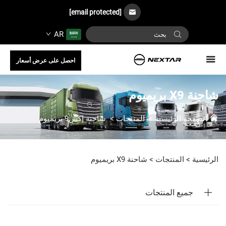
[email protected]
AR
احصل على عرض أسعار
شاحنة X9 بريميوم
الصفحة الرئيسية
>
المنتجات
>
شاحنة إكس9 بريميوم
الرئيسية >
المنتجات
>
شاحنة X9 بريميوم
جميع المنتجات