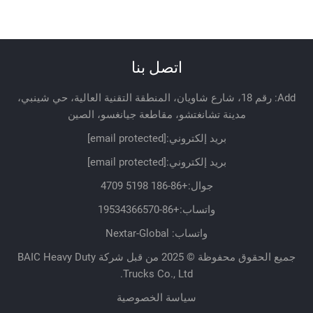
اتصل بنا
Add: رقم 18، شارع شاويان، المنطقة التقنية العالية، حي شينبي،
مدينة تشانغتشو، مقاطعة جيانغسو، الصين
بريد إلكتروني:
[email protected]
بريد إلكتروني:
[email protected]
جوال:
+86-186 5198 4709
واتساب:
+86-19534366570
واتساب: Nextar-Global
جميع الحقوق محفوظة © 2025 من قبل شركة BAIC Heavy Duty
Trucks Co., Ltd.
سياسة الخصوصية