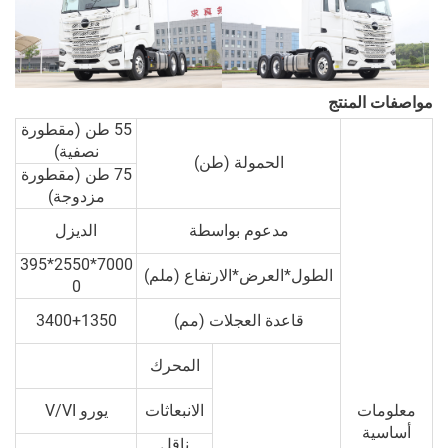
مواصفات المنتج
55 طن (مقطورة
نصفية)
الحمولة (طن)
75 طن (مقطورة
مزدوجة)
مدعوم بواسطة
الديزل
7000*2550*395
الطول*العرض*الارتفاع (ملم)
0
قاعدة العجلات (مم)
3400+1350
المحرك
معلومات
الانبعاثات
يورو V/VI
أساسية
ناقل