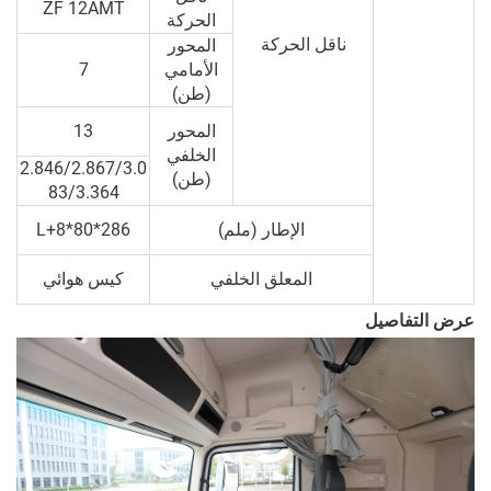
ZF 12AMT
الحركة
ناقل الحركة
المحور
الأمامي
7
(طن)
المحور
13
الخلفي
2.846/2.867/3.0
(طن)
83/3.364
الإطار (ملم)
286*80*8+L
المعلق الخلفي
كيس هوائي
عرض التفاصيل