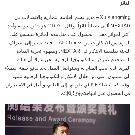
الفائز
Xu Xiangming – مدير قسم العلامة التجارية والاتصالات في
NEXTAR ألقى خطاباً فائزاً، وقال: "CTOY هو جائزة دولية وأحد
أكثر الجوائز معنى، الحصول على مثل هذه الجائزة سيشجع على
المزيد من الابتكارات من BAIC Trucks، حيث يشير إلى اعتراف
اللجنة بفلسفة الابتكار في NEXTAR، ومفهوم تجربة القيادة
المستخدم كمركز، والتكنولوجيا الرقمية. نحن ندرك أن هناك
المزيد الذي يجب القيام به وسنواصل العمل بجد لدفع قيمة العملاء
إلى مستوى أعلى من خلال الابتكار والتكنولوجيا الرقمية لتلبية
توقعاتكم. NEXTAR في طريقها إلى العالم، ونأمل في الاستمرار
في الحصول على انتباهكم和支持كم."