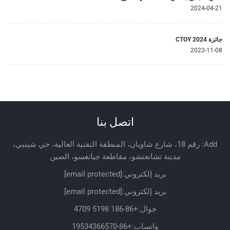
2024-04-21
جائزة CTOY 2024
2023-11-08
اتصل بنا
Add: رقم 18، شارع شاويان، المنطقة التقنية العالية، حي شينبي،
مدينة تشانغتشو، مقاطعة جيانغسو، الصين
بريد إلكتروني:
[email protected]
بريد إلكتروني:
[email protected]
جوال:
+86-186 5198 4709
واتساب:
+86-19534366570