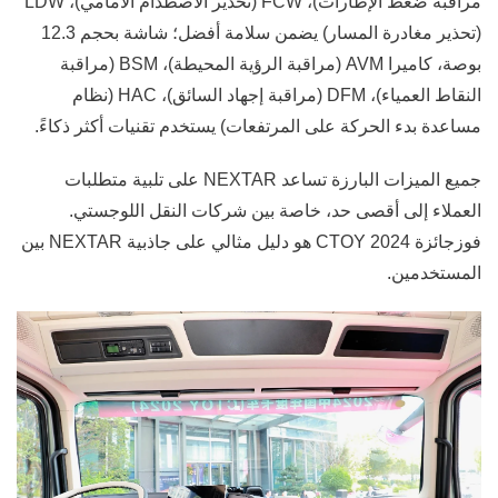
مراقبة ضغط الإطارات)، FCW (تحذير الاصطدام الأمامي)، LDW
(تحذير مغادرة المسار) يضمن سلامة أفضل؛ شاشة بحجم 12.3
بوصة، كاميرا AVM (مراقبة الرؤية المحيطة)، BSM (مراقبة
النقاط العمياء)، DFM (مراقبة إجهاد السائق)، HAC (نظام
مساعدة بدء الحركة على المرتفعات) يستخدم تقنيات أكثر ذكاءً.
جميع الميزات البارزة تساعد NEXTAR على تلبية متطلبات
العملاء إلى أقصى حد، خاصة بين شركات النقل اللوجستي.
فوزجائزة CTOY 2024 هو دليل مثالي على جاذبية NEXTAR بين
المستخدمين.