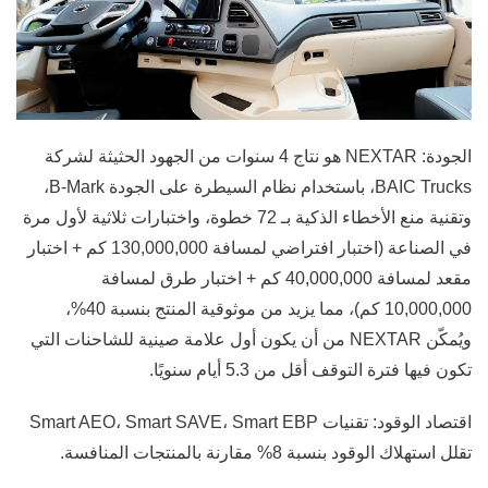
الجودة: NEXTAR هو نتاج 4 سنوات من الجهود الحثيثة لشركة
BAIC Trucks، باستخدام نظام السيطرة على الجودة B-Mark،
وتقنية منع الأخطاء الذكية بـ 72 خطوة، واختبارات ثلاثية لأول مرة
في الصناعة (اختبار افتراضي لمسافة 130,000,000 كم + اختبار
مقعد لمسافة 40,000,000 كم + اختبار طرق لمسافة
10,000,000 كم)، مما يزيد من موثوقية المنتج بنسبة 40%،
ويُمكّن NEXTAR من أن يكون أول علامة صينية للشاحنات التي
تكون فيها فترة التوقف أقل من 5.3 أيام سنويًا.
اقتصاد الوقود: تقنيات Smart AEO، Smart SAVE، Smart EBP
تقلل استهلاك الوقود بنسبة
8% مقارنة بالمنتجات المنافسة.