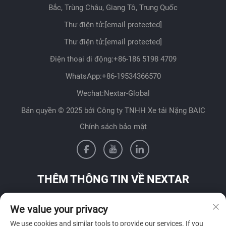
Bắc, Trùng Châu, Giang Tô, Trung Quốc
Thư điện tử:
[email protected]
Thư điện tử:
[email protected]
Điện thoại di động:
+86-186 5198 4709
WhatsApp:
+86-19534366570
Wechat:Nextar-Global
Bản quyền © 2025 bởi Công ty TNHH Xe tải Nặng BAIC
Chính sách bảo mật
THÊM THÔNG TIN VỀ NEXTAR
Liên hệ với đội ngũ bán hàng của chúng tôi tại quốc gia của
We value your privacy
bạn
We use cookies and similar tools to provide our services. If you