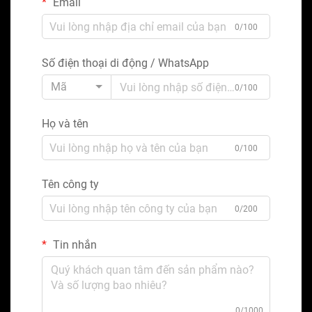
Email
0/100
Số điện thoại di động / WhatsApp
Mã
0/100
Họ và tên
0/100
Tên công ty
0/200
Tin nhắn
0/1000