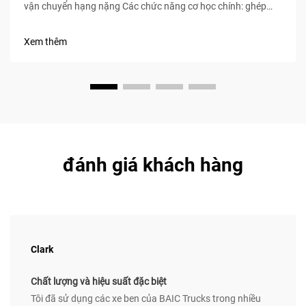
vận chuyển hạng nặng Các chức năng cơ học chính: ghép
nối, truyền động lực và điều khiển tập trung cho người lái Rơ-
moóc đầu kéo, đôi khi được gọi là xe đầu kéo, đóng vai trò là
Xem thêm
nguồn động lực chính để kéo...
đánh giá khách hàng
Clark
Chất lượng và hiệu suất đặc biệt
Tôi đã sử dụng các xe ben của BAIC Trucks trong nhiều