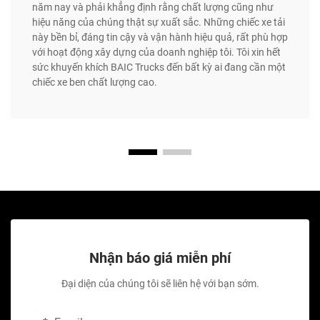
năm nay và phải khẳng định rằng chất lượng cũng như
hiệu năng của chúng thật sự xuất sắc. Những chiếc xe tải
này bền bỉ, đáng tin cậy và vận hành hiệu quả, rất phù hợp
với hoạt động xây dựng của doanh nghiệp tôi. Tôi xin hết
sức khuyến khích BAIC Trucks đến bất kỳ ai đang cần một
chiếc xe ben chất lượng cao.
Nhận báo giá miễn phí
Đại diện của chúng tôi sẽ liên hệ với bạn sớm.