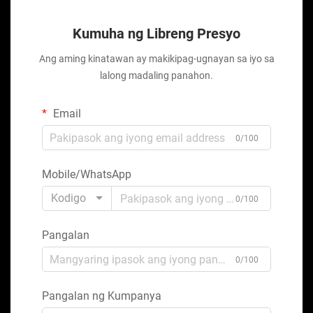
Kumuha ng Libreng Presyo
Ang aming kinatawan ay makikipag-ugnayan sa iyo sa
lalong madaling panahon.
Email
0/100
Mobile/WhatsApp
Kodigo
0/100
Pangalan
0/100
Pangalan ng Kumpanya