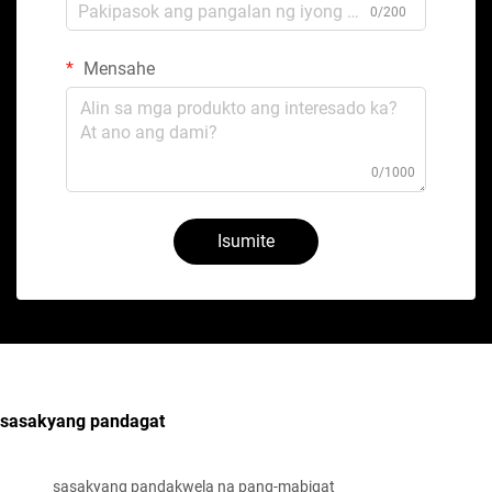
0/200
Mensahe
0/1000
Isumite
sasakyang pandagat
sasakyang pandakwela na pang-mabigat