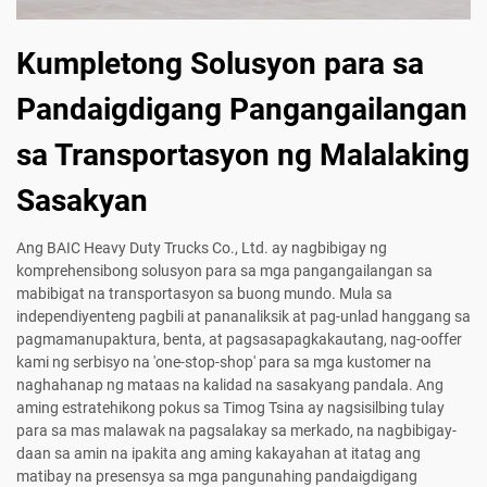
Kumpletong Solusyon para sa
Pandaigdigang Pangangailangan
sa Transportasyon ng Malalaking
Sasakyan
Ang BAIC Heavy Duty Trucks Co., Ltd. ay nagbibigay ng
komprehensibong solusyon para sa mga pangangailangan sa
mabibigat na transportasyon sa buong mundo. Mula sa
independiyenteng pagbili at pananaliksik at pag-unlad hanggang sa
pagmamanupaktura, benta, at pagsasapagkakautang, nag-ooffer
kami ng serbisyo na 'one-stop-shop' para sa mga kustomer na
naghahanap ng mataas na kalidad na sasakyang pandala. Ang
aming estratehikong pokus sa Timog Tsina ay nagsisilbing tulay
para sa mas malawak na pagsalakay sa merkado, na nagbibigay-
daan sa amin na ipakita ang aming kakayahan at itatag ang
matibay na presensya sa mga pangunahing pandaigdigang