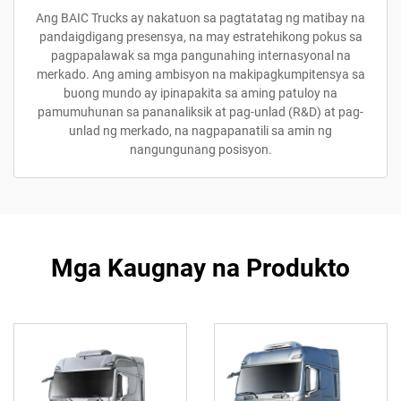
Ang BAIC Trucks ay nakatuon sa pagtatatag ng matibay na
pandaigdigang presensya, na may estratehikong pokus sa
pagpapalawak sa mga pangunahing internasyonal na
merkado. Ang aming ambisyon na makipagkumpitensya sa
buong mundo ay ipinapakita sa aming patuloy na
pamumuhunan sa pananaliksik at pag-unlad (R&D) at pag-
unlad ng merkado, na nagpapanatili sa amin ng
nangungunang posisyon.
Mga Kaugnay na Produkto