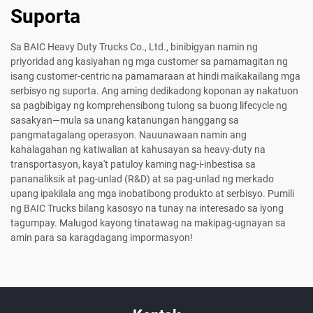
Suporta
Sa BAIC Heavy Duty Trucks Co., Ltd., binibigyan namin ng
priyoridad ang kasiyahan ng mga customer sa pamamagitan ng
isang customer-centric na pamamaraan at hindi maikakailang mga
serbisyo ng suporta. Ang aming dedikadong koponan ay nakatuon
sa pagbibigay ng komprehensibong tulong sa buong lifecycle ng
sasakyan—mula sa unang katanungan hanggang sa
pangmatagalang operasyon. Nauunawaan namin ang
kahalagahan ng katiwalian at kahusayan sa heavy-duty na
transportasyon, kaya't patuloy kaming nag-i-inbestisa sa
pananaliksik at pag-unlad (R&D) at sa pag-unlad ng merkado
upang ipakilala ang mga inobatibong produkto at serbisyo. Pumili
ng BAIC Trucks bilang kasosyo na tunay na interesado sa iyong
tagumpay. Malugod kayong tinatawag na makipag-ugnayan sa
amin para sa karagdagang impormasyon!