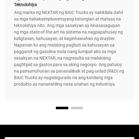
Teknolohiya
Ang marka ng NEXTAR ng BAIC Trucks ay nakikilala dahil
sa mga nakakaimpluwensyang katangian at mataas na
teknolohiya nito. Ang mga sasakyan ay kinasasagupan
ng mga state-of-the-art na sistema na nagpapahusay ng
kaligtasan, kahusayan, at kaginhawahan ng drayber.
Napansin ko ang malaking pagbuti sa kahusayan sa
paggamit ng gasolina mula nang lumipat ako sa mga
sasakyan na NEXTAR, na nagresulta sa malakiang
pagtitipid sa gastos para sa aking negosyo. Ang patuloy
na pamumuhunan sa pananaliksik at pag-unlad (R&D) ng
BAIC Trucks ay nagsisigurado na ang kanilang mga
produkto ay nananatiling nasa unahan ng industriya.