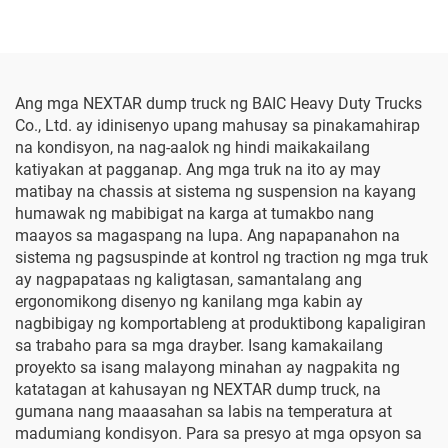
Ang mga NEXTAR dump truck ng BAIC Heavy Duty Trucks
Co., Ltd. ay idinisenyo upang mahusay sa pinakamahirap
na kondisyon, na nag-aalok ng hindi maikakailang
katiyakan at pagganap. Ang mga truk na ito ay may
matibay na chassis at sistema ng suspension na kayang
humawak ng mabibigat na karga at tumakbo nang
maayos sa magaspang na lupa. Ang napapanahon na
sistema ng pagsuspinde at kontrol ng traction ng mga truk
ay nagpapataas ng kaligtasan, samantalang ang
ergonomikong disenyo ng kanilang mga kabin ay
nagbibigay ng komportableng at produktibong kapaligiran
sa trabaho para sa mga drayber. Isang kamakailang
proyekto sa isang malayong minahan ay nagpakita ng
katatagan at kahusayan ng NEXTAR dump truck, na
gumana nang maaasahan sa labis na temperatura at
madumiang kondisyon. Para sa presyo at mga opsyon sa