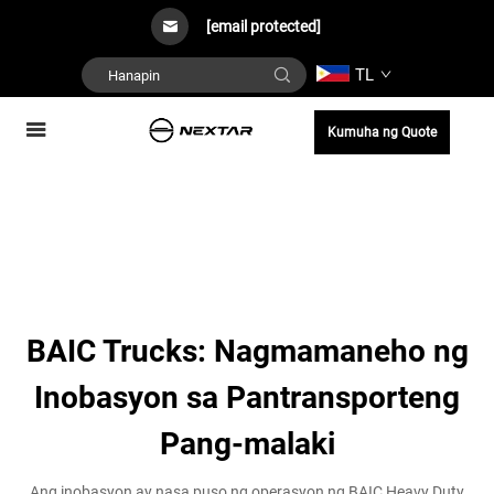
[email protected]
TL
Kumuha ng Quote
BAIC Trucks: Nagmamaneho ng
Inobasyon sa Pantransporteng
Pang-malaki
Ang inobasyon ay nasa puso ng operasyon ng BAIC Heavy Duty