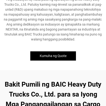
Trucks Co., Ltd. Patuloy kaming nag-iinvest sa pananaliksik at pag-
unlad (R&D) upang makabuo ng mga napapanahong teknolohiya
na mapapahusay ang kahusayan, kaligtasan, at panghabambuhay
na paggamit ng aming mga sasakyang pangkarga na pang-malaki.
Ang aming dedikasyon sa inobasyon ay ipinapakita sa markang
NEXTAR, na itinatakda ang bagong pamantayan sa industriya at
tinutulak ang BAIC Trucks patungo sa isang hinaharap na puno ng
walang hanggang posibilidad.
Kumuha ng Quote
Bakit Pumili ng BAIC Heavy Duty
Trucks Co., Ltd. para sa Iyong
Mga Pangangailangan sa Cargo