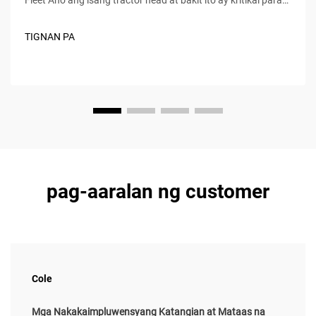
sa kahusayan ng logistics? Ang ulo ng traktor ay ang harap
ng isang semi truck kung saan ang lahat ng mahalagang
TIGNAN PA
bagay ay nabubuhay tulad ng makina, t...
pag-aaralan ng customer
Cole
Mga Nakakaimpluwensyang Katangian at Mataas na