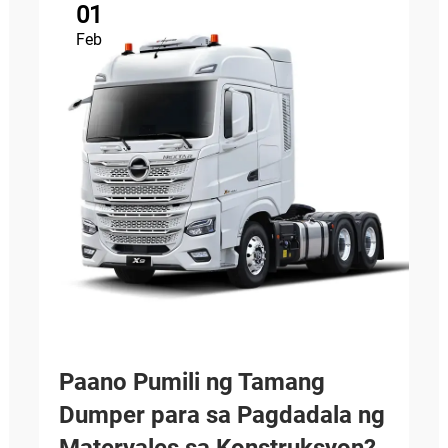
01
Feb
Paano Pumili ng Tamang
Dumper para sa Pagdadala ng
Materyales sa Konstruksyon?