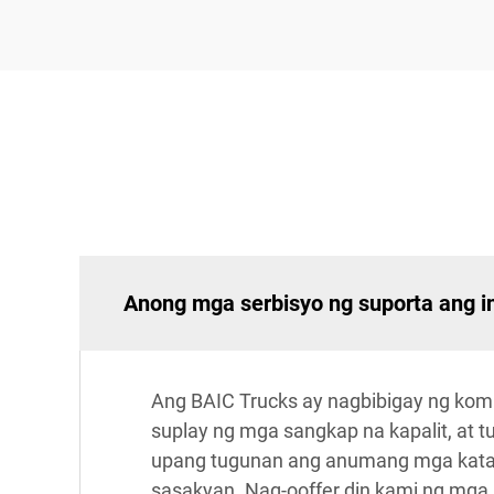
Anong mga serbisyo ng suporta ang i
Ang BAIC Trucks ay nagbibigay ng kom
suplay ng mga sangkap na kapalit, at 
upang tugunan ang anumang mga katan
sasakyan. Nag-ooffer din kami ng mg