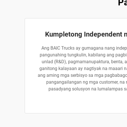
Pa
Kumpletong Independent 
Ang BAIC Trucks ay gumagana nang indepe
pangunahing tungkulin, kabilang ang pagbili
unlad (R&D), pagmamanupaktura, benta, 
ganitong kalayaan ay nagtiyak na maaari n
ang aming mga serbisyo sa mga pagbabago
pangangailangan ng mga customer, na 
pasadyang solusyon na lumalampas s