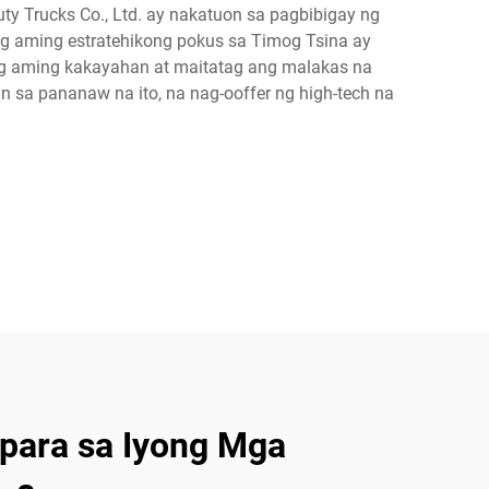
 Trucks Co., Ltd. ay nakatuon sa pagbibigay ng
 aming estratehikong pokus sa Timog Tsina ay
ng aming kakayahan at maitatag ang malakas na
a pananaw na ito, na nag-ooffer ng high-tech na
 para sa Iyong Mga