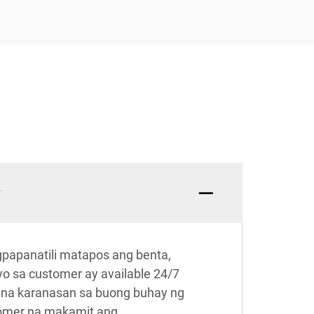
?
papanatili matapos ang benta,
yo sa customer ay available 24/7
 na karanasan sa buong buhay ng
tomer na makamit ang