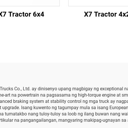
X7 Tractor 6x4
X7 Tractor 4x
ucks Co., Ltd. ay dinisenyo upang magbigay ng exceptional n
the-art na powertrain na pagsasama ng high-torque engine at sm
anced braking system at stability control ng mga truck ay nag
t upgrade. Isang kuwento ng tagumpay mula sa isang European i
a tumatakbo nang tuloy-tuloy sa loob ng ilang buwan nang wa
artikular na pangangailangan, mangyaring makipag-ugnayan sa 