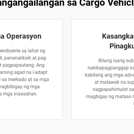
ngangailangan sa Cargo Vehic
na Operasyon
Kasangka
Pinagk
ndiyente sa lahat ng
, pananaliksik at pag-
Bilang isang sub
at pagpapautang. Ang
nakikapagpanggap na
aming agad na i-adapt
kabilang ang mga adva
 sa merkado at sa mga
at malawak na sup
nagbibigay ng mga
nagpapahintulot sa
a mga inaasahan.
magbigay ng mataas na