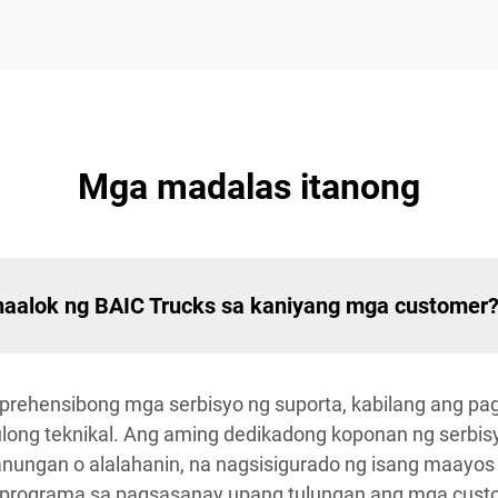
Mga madalas itanong
naalok ng BAIC Trucks sa kaniyang mga customer
prehensibong mga serbisyo ng suporta, kabilang ang pag
tulong teknikal. Ang aming dedikadong koponan ng serbis
ungan o alalahanin, na nagsisigurado ng isang maayos
a programa sa pagsasanay upang tulungan ang mga cus