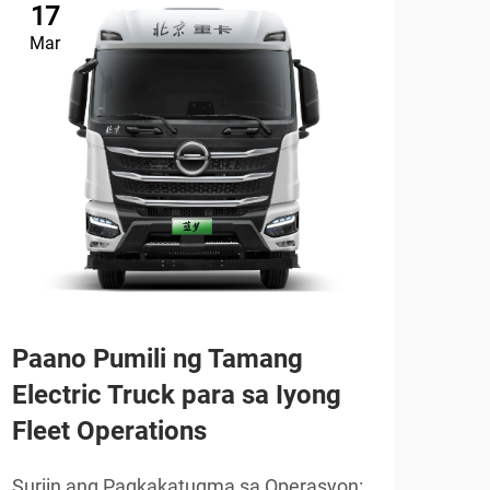
17
2
Mar
Ma
Paa
Paano Pumili ng Tamang
Tru
Electric Truck para sa Iyong
Ope
Fleet Operations
buk
Suriin ang Pagkakatugma sa Operasyon: