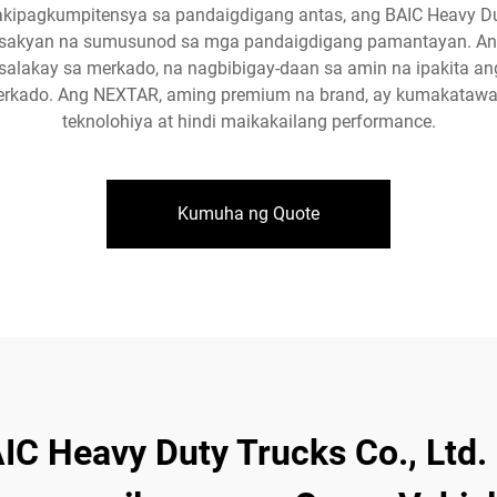
agkumpitensya sa pandaigdigang antas, ang BAIC Heavy Duty
sasakyan na sumusunod sa mga pandaigdigang pamantayan. Ang
gsalakay sa merkado, na nagbibigay-daan sa amin na ipakita a
kado. Ang NEXTAR, aming premium na brand, ay kumakatawan s
teknolohiya at hindi maikakailang performance.
Kumuha ng Quote
AIC Heavy Duty Trucks Co., Ltd.