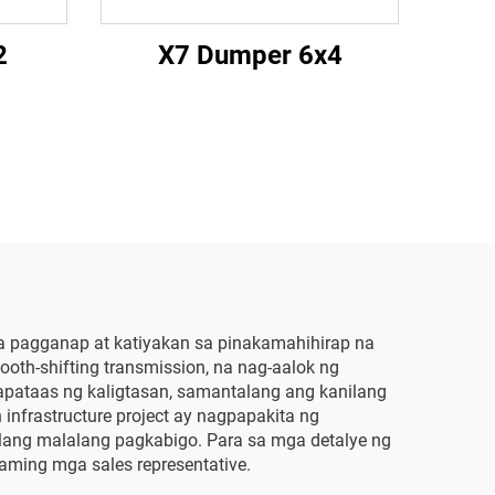
2
X7 Dumper 6x4
a pagganap at katiyakan sa pinakamahihirap na
ooth-shifting transmission, na nag-aalok ng
papataas ng kaligtasan, samantalang ang kanilang
nfrastructure project ay nagpapakita ng
lang malalang pagkabigo. Para sa mga detalye ng
aming mga sales representative.