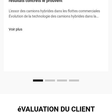
résultats concrets le prouvent
L'essor des camions hybrides dans les flottes commerciales
Évolution de la technologie des camions hybrides dans la
logistique Les camions hybrides ne sont plus seulement des
véhicules expérimentaux exposés chez les concessionnaires.
Voir plus
Ils sont devenus des chevaux de trait pour de nombreuses
entreprises de transport ces derniers temps. Retour...
éVALUATION DU CLIENT