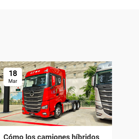
18
1
Mar
Ap
Cómo los camiones híbridos