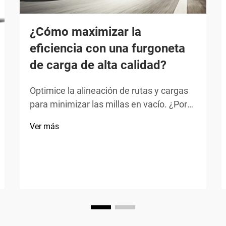
¿Cómo maximizar la
eficiencia con una furgoneta
de carga de alta calidad?
Optimice la alineación de rutas y cargas
para minimizar las millas en vacío. ¿Por
qué el 32 % de las millas en vacío se
Ver más
deben a rutas y cargas mal alineadas?
Aproximadamente un tercio de todas las
millas en vacío recorridas por las flotas se
produce porque las rutas y la carga
simplemente no coinciden
adecuadamente (Referencia del sector...)