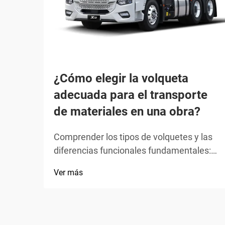
¿Cómo elegir la volqueta
adecuada para el transporte
de materiales en una obra?
Comprender los tipos de volquetes y las
diferencias funcionales fundamentales:
volquetes con ruedas frente a volquetes
Ver más
oruga: tracción, estabilidad y sensibilidad
al terreno. Los volquetes con ruedas
funcionan mejor sobre superficies firmes,
como tierra apisonada o pavimento, lo