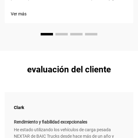
térmica en motores de clase 8 Un par motor elevado (1.850–
2.050 lb-pie) y caballos de potencia (400–600 hp) permiten a
Ver más
los camiones de clase 8 mantener velocidades en autopista...
evaluación del cliente
Clark
Rendimiento y fiabilidad excepcionales
He estado utilizando los vehículos de carga pesada
NEXTAR de BAIC Trucks desde hace más de un año y