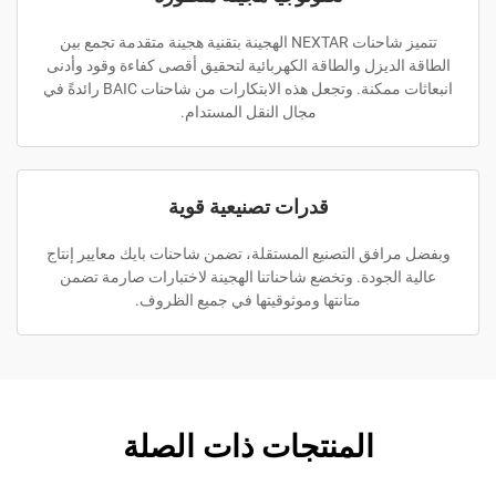
تتميز شاحنات NEXTAR الهجينة بتقنية هجينة متقدمة تجمع بين
الطاقة الديزل والطاقة الكهربائية لتحقيق أقصى كفاءة وقود وأدنى
انبعاثات ممكنة. وتجعل هذه الابتكارات من شاحنات BAIC رائدةً في
مجال النقل المستدام.
قدرات تصنيعية قوية
وبفضل مرافق التصنيع المستقلة، تضمن شاحنات بايك معايير إنتاج
عالية الجودة. وتخضع شاحناتنا الهجينة لاختبارات صارمة تضمن
متانتها وموثوقيتها في جميع الظروف.
المنتجات ذات الصلة