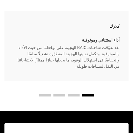
كلارك
أداء استثنائي وموثوقية
لقد تفوّقت شاحنات BAIC الهجينة على توقعاتنا من حيث الأداء
والموثوقية. وتكفل تقنيتها الهجينة المتطوّرة تشغيلًا سلسًا
وانخفاضًا في استهلاك الوقود، ما يجعلها خيارًا ممتازًا لاحتياجاتنا
في النقل لمسافات طويلة.