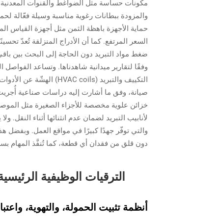
مكونات حساسة مثل الضواغط والقنوات المعدنية ال
والمزودة ببطانات رغوية مناسبة وسيلة فعّالة لحم
السعر المرتفع. كما أن الأدراج المنزلقة تُعدّ تحسي
وفقًا لتقارير ميدانية شاهدناها. وتساعد الفواصل
التكييف والتبريد (C coils
صيانة، وفق ما أشارت إليه دراسات صناعية أُجري
لأنابيب التبريد لضمان عدم انثنائها أثناء النقل. 
دون قلق من فقدان أي قطعة، كما تُنفَّذ المهام بسر
الترقيات الوظيفية الرئيسية
أنظمة تثبيت الحمولة، والتهوية، واعت