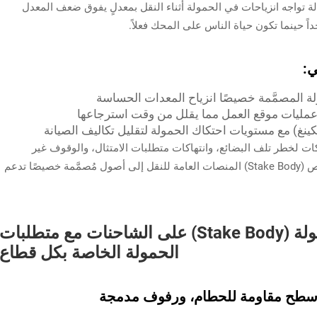
ّلة تواجه انزياحات في الحمولة أثناء النقل بمعدلٍ يفوق ضعف المعدل
داً حينما تكون حياة الناس على المحك فعلاً.
ي:
لة المصمَّمة خصيصًا انزياح المعدات الحساسة
عمليات موقع العمل مما يقلل من وقت استرجاعها
نغ) مع مستويات احتكاك الحمولة لتقليل تكاليف الصيانة
ركات لخطر تلف البضائع، وانتهاكات متطلبات الامتثال، والوقوف غير
الضروري للعمليات. وتُحوِّل هيكل الحمولة المُخصَّص (Stake Body) المنصات العامة للنقل إلى أصول مُصمَّمة خصيصًا تدعم
مواءمة تركيب هيكل الحمولة (Stake Body) على الشاحنات مع متطلبات
الحمولة الخاصة بكل قطاع
 سطح مقاومة للحطام، ورفوف مدمجة