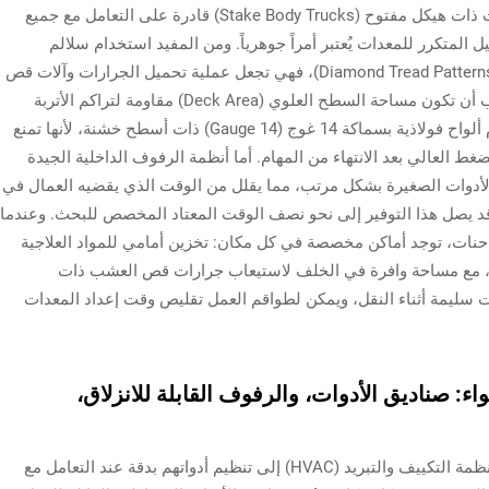
بالنسبة لفرق تنسيق الحدائق، فإن امتلاك شاحنات ذات هيكل مفتوح (Stake Body Trucks) قادرة على التعامل مع جميع
المتكرر للمعدات يُعتبر أمراً جوهرياً. ومن المفيد استخدام سلالم
ألومنيوم لا تصدأ ومزودة بأنماط سطحية مُسنَّنة (Diamond Tread Patterns)، فهي تجعل عملية تحميل الجرارات وآلات قص
العشب أكثر أماناً وتمنع عالقها في الطين. كما يجب أن تكون مساحة السطح العلوي (Deck Area) مقاومة لتراكم الأتربة
والحطام. ولذلك يفضِّل معظم المحترفين استخدام ألواح فولاذية بسماكة 14 غوج (14 Gauge) ذات أسطح خشنة، لأنها تمنع
ط العالي بعد الانتهاء من المهام. أما أنظمة الرفوف الداخلية الجيدة
أدوات الصغيرة بشكل مرتب، مما يقلل من الوقت الذي يقضيه العمال في
د يصل هذا التوفير إلى نحو نصف الوقت المعتاد المخصص للبحث. وعندما
نات، توجد أماكن مخصصة في كل مكان: تخزين أمامي للمواد العلاجية
رف، مع مساحة وافرة في الخلف لاستيعاب جرارات قص العشب ذات
وات سليمة أثناء النقل، ويمكن لطواقم العمل تقليص وقت إعداد المعدات
اء: صناديق الأدوات، والرفوف القابلة للانزلاق،
يحتاج الفنيون العاملون على الأنظمة الكهربائية وأنظمة التكييف والتبريد (HVAC) إلى تنظيم أدواتهم بدقة عند التعامل مع