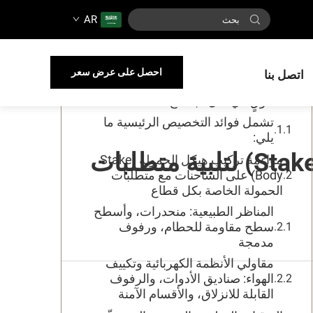
AR
جدول المحتويات
لماذا تُعَدُّ تخصيص شاحنات الهيكل المفتوح
احصل على عرض سعر
اتصل بنا
(Stake Body Truck) ضروريًّا لتحقيق أداءٍ
مُتفوِّقٍ في نقل البضائع المُحدَّدة؟
تشمل فوائد التخصيص الرئيسية ما
يلي:
كيفية تخصيص شاحنة ذات هيكل علوي مفتوح (Stake Body) لتلبية متطلبات
مواءمة تركيب هيكل الحمولة (Stake
Body) على الشاحنات مع متطلبات
الحمولة الخاصة بكل قطاع
المناظر الطبيعية: منحدرات، وأسطح
سطح مقاومة للحطام، ورفوف
مدمجة
مقاولي الأنظمة الكهربائية وتكييف
الهواء: صناديق الأدوات، والرفوف
القابلة للانزلاق، والأقسام الآمنة