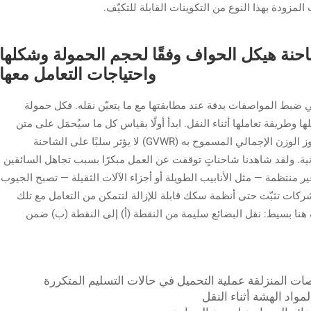
احنة هيكل الحواف وفقًا لحجم الحمولة وشكلها
واحتياجات التعامل معها
 ضبط المواصفات بدقة عند مطابقتها مع ما يتعيّن نقله. فكل حمولة
وطريقة تعاملها أثناء النقل. ابدأ أولًا بقياس كل ما سيُحمَل على متن
الشاحنة فعليًّا، واعرف وزن الحمولة أيضًا، لأن تجاوز الوزن الإجمالي المسموح به (GVWR) لا يؤثر سلبًا على الشاحنة
ية. ولقد شاهدنا شاحناتٍ توقفت عن العمل مبكرًا بسبب تجاهل السائقين
ر منتظمة — مثل الأنابيب الطويلة أو أجزاء الآلات الثقيلة — تصبح الجيوب
الشركات تثبّت حتى أنظمة سكك قابلة للإزالة لتتمكن من التعامل مع تلك
هنا بسيط: نقل البضائع سليمة من النقطة (أ) إلى النقطة (ب) ضمن
نصات المنزلقة عملية التحميل في حالات التسليم المتكررة
مواد الهشة أثناء النقل