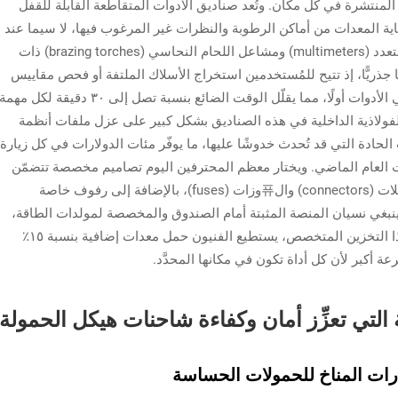
منتشرة في كل مكان. وتُعد صناديق الأدوات المتقاطعة القابلة للقفل
اية المعدات من أماكن الرطوبة والنظرات غير المرغوب فيها، لا سيما عند
حماية الأجهزة باهظة الثمن مثل أجهزة القياس المتعدد (multimeters) ومشاعل اللحام النحاسي (brazing torches) ذات
نًا جذريًّا، إذ تتيح للمُستخدمين استخراج الأسلاك الملتفة أو فحص مقاييس
ضغط مواد التبريد دون الحاجة إلى البحث بين باقي الأدوات أولًا، مما يقلّل الوقت الضائع بنسبة تصل إلى ٣٠ دقيقة لكل مهم
 الفولاذية الداخلية في هذه الصناديق بشكل كبير على عزل ملفات أنظمة
HVA) الهشّة عن الأدوات الحادة التي قد تُحدث خدوشًا عليها، ما يوفّر مئات الدولارات في كل زيارة
ت العام الماضي. ويختار معظم المحترفين اليوم تصاميم مخصصة تتضمّن
خزائن علوية مخصصة للأجزاء الصغيرة مثل الموصلات (connectors) وال퓨وزات (fuses)، بالإضافة إلى رفوف خاصة
ولا ينبغي نسيان المنصة المثبتة أمام الصندوق والمخصصة لمولدات الطاقة،
والتي توفّر جهدًا كبيرًا في مواقع العمل. وبفضل هذا التخزين المتخصص، يستطيع الفنيون حمل معدات إضافية بنسبة ١٥٪
عة أكبر لأن كل أداة تكون في مكانها المحدَّد.
 التي تعزِّز أمان وكفاءة شاحنات هيكل الحمولة
بارات المناخ للحمولات الحساسة