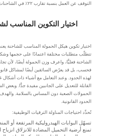
التوقف عن العمل بنسبة تقارب ٢٢٪ في الشاحنات المزودة بهذا النوع من التكوينات القابلة للتكيّف.
اختيار التكوين المناسب لش
اختيار تكوين هيكل الحمولة المناسب للشاحنة يعني
تتطلّب متطلبات مختلفة اعتمادًا على حجمها وشكلها 
فحسب، بل قد يعرّض السائقين أيضًا لمشاكل قانون
لهذه الحدود. وعند التعامل مع أشياء ذات أشكال غي
القابلة للتعديل على الجانبين مفيدة جدًّا. وبعض 
الحمولات الصعبة دون المساس بالسلامة. والهدف 
الحدود القانونية.
تُحدِّد احتياجات المناولة الترقيات الوظيفية:
تسهّل البوابات الهيدروليكية المرتفعة أو الم
تمنع أرضية التحميل المضادة للانزلاق انزياح ال