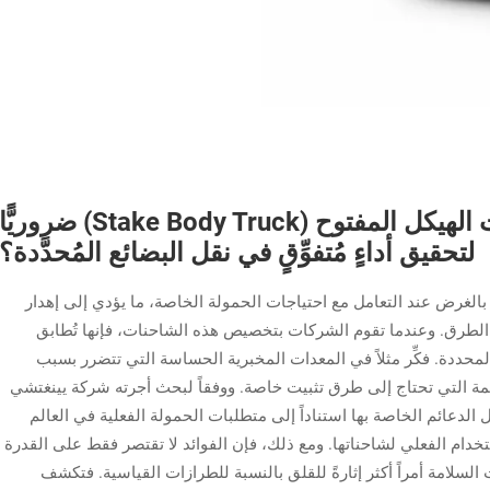
لماذا تُعَدُّ تخصيص شاحنات الهيكل المفتوح (Stake Body Truck) ضروريًّا
لتحقيق أداءٍ مُتفوِّقٍ في نقل البضائع المُحدَّدة؟
بالغرض عند التعامل مع احتياجات الحمولة الخاصة، ما يؤدي إلى إهدار
رق. وعندما تقوم الشركات بتخصيص هذه الشاحنات، فإنها تُطابق
لمحددة. فكِّر مثلاً في المعدات المخبرية الحساسة التي تتضرر بسبب
نتظمة التي تحتاج إلى طرق تثبيت خاصة. ووفقاً لبحث أجرته شركة يينغتشي
ل الدعائم الخاصة بها استناداً إلى متطلبات الحمولة الفعلية في العالم
ستخدام الفعلي لشاحناتها. ومع ذلك، فإن الفوائد لا تقتصر فقط على القدرة
لسلامة أمراً أكثر إثارةً للقلق بالنسبة للطرازات القياسية. فتكشف