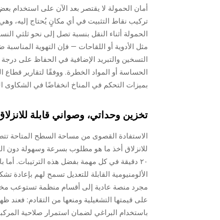
تركيب نقاط التثبيت في أي مكانٍ يُحتاج إليه، وهي 
الحمولة أثناء النقل بنسبة تصل إلى نحو ثلثي النس
مثل الأدوية أو اللقاحات — فإن التهوية المناسبة ض
التسخين والتبريد الإضافية في الحفاظ على درجة الح
الحساسة أو المواد الخطرة. ووفقًا لتقارير قطاع 
بميزات التحكم في المناخ انخفاضًا في الشكاوى الم
تخزين وحداتي، وصواني قابلة للانزلاق
الاستفادة القصوى من مساحة السطح المتاحة تتطل
٢٠ دقيقة في كل مهمة بفضل هذه الترتيبات. أما ب
الألومنيومية القابلة للتعديل تسمح لهم بإعادة ت
مجرد منصة عادية إلى أقسام منظمة تستوعب مختلف 
على قيمتها التشغيلية ومنعها من التقادم: فعند 
باستخدام البراغي لضمان استمرار صلاحية المركب