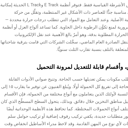
أمان الحمولة لا يقتصر بعد الآن على استخدام بعض الأشرطة القياسية فقط. فتوفر أنظمة E Track وL Track الحديثة إمكانية
مناسبة جدًّا للعناصر ذات الأشكال غير المنتظمة، وتقلِّل من حركة
بة الأصلية. وعند التعامل مع المواد التي تتطلب درجات حرارة محددة —
رورية لمنع تكوُّن الرطوبة داخل الحاوية. كما تساعد ألواح العزل أو أنظمة
رارة المطلوبة بدقة، وهو أمرٌ بالغ الأهمية عند نقل الإلكترونيات
النقل الصادرة العام الماضي، سجَّلت الشركات التي قامت بترقية شاحناتها
تعلقة بالتلف بنسبة تقارب الثلث سنويًّا.
، وأقسام قابلة للتعديل لمرونة التحميل
ب مكونات يمكن تعديلها حسب الحاجة. وتتيح صواني الأدوات القابلة
للانزلاق أخذ ما هو مطلوب بسرعة وسهولة دون الحاجة إلى تفريغ كل الحمولة أولًا. ويُبلغ الفنيون عن توفير ما يقارب ١٥ إلى
النسبة لأولئك الذين يتعاملون مع أنواع مختلفة من الحمولة، فإن الأقسام
شكيل مناطق التخزين خلال دقائق. وبذلك، يتحول السطح المسطّح الذي كان
أنواع الحمولات المختلطة. كما تحافظ هذه الأنظمة الوحداتية أيضًا
ظهور متطلبات جديدة، يكفي تركيب رفوف إضافية أو تركيب حوامل سلم
ات لأي نوع من المهن القادمة. وقد لاحظ مدراء الأساطيل انخفاض وقت