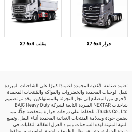
جرار X7 6x4
مقلب X7 6x4
تعتمد صناعة الأغذية المجمدة اعتمادًا كبيرًا على الشاحنات المبردة
لنقل الوجبات المجمدة والخضروات والفواكه والمُنتجات المجمدة
الأخرى من المصانع إلى تجار التجزئة والمستهلكين. وقد تم تصميم
شاحنات NEXTAR المبردة التابعة لشركة BAIC Heavy Duty
Trucks Co., Ltd. للحفاظ على درجات حرارة منخفضة جدًّا، مما
يضمن جودة وسلامة المنتجات الغذائية المجمدة أثناء النقل. وتمنع
البنية المتينة لهذه الشاحنات ومواد العزل الفعّالة التقلبات في
درجة الحرارة، حتى في ظل الظروف الجوية القاسية، ما يحافظ