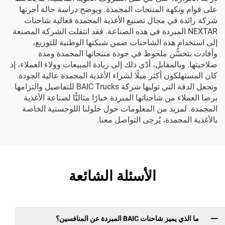
على قوام ونكهة المنتجات المجمدة. ويوضح دراسة حالة أجرتها
شركة رائدة في مجال تصنيع الأغذية المجمدة فعالية شاحنات
NEXTAR المبردة في هذه الصناعة. فقد انتقلت الشركة المصنعة
إلى استخدام هذه الشاحنات ضمن شبكتها الوطنية للتوزيع،
وأفادت بتحسُّن ملحوظ في جودة منتجاتها المجمدة ومدة
صلاحيتها. وبالمقابل، أدّى ذلك إلى زيادة المبيعات وولاء العملاء، إذ
كان المستهلكون أكثر ميلًا لشراء الأغذية المجمدة عالية الجودة.
وتجعل الدقة التي توليها شركة BAIC Trucks للتفاصيل والتزامها
برضا العملاء من شاحناتها المبردة خيارًا مثاليًّا لصناعة الأغذية
المجمدة. لمزيد من المعلومات حول حلولنا اللوجستية الخاصة
بالأغذية المجمدة، يُرجى التواصل معنا.
الأسئلة الشائعة
ما الذي يميز شاحنات BAIC المبردة عن المنافسين؟