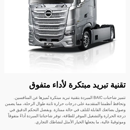
تقنية تبريد مبتكرة لأداء متفوق
تتميز شاحنات BAIC المبردة بتقنية تبريد مبتكرة تُميزها عن المنافسين.
وتحافظ أنظمتنا المتقدمة على درجات حرارة ثابتة طوال الرحلة، مما يضمن
وصول بضائعك القابلة للتلف في حالة ممتازة. وبفضل التحكم الدقيق في
درجة الحرارة والتشغيل الموفر للطاقة، توفر شاحناتنا المبردة أداءً متفوقاً
وموثوقيةً عالية، ما يجعلها الخيار الأمثل لنشاطك التجاري.