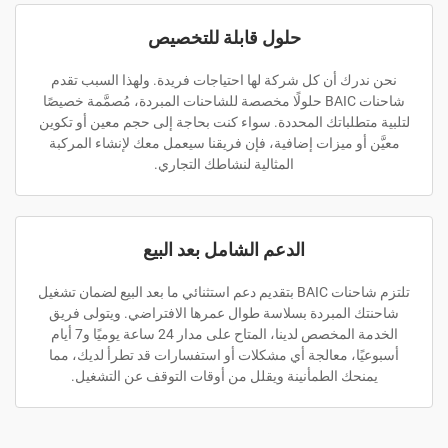
حلول قابلة للتخصيص
نحن ندرك أن كل شركة لها احتياجات فريدة. ولهذا السبب تقدم
شاحنات BAIC حلولًا مخصصة للشاحنات المبردة، مُصمَّمة خصيصًا
لتلبية متطلباتك المحددة. سواء كنت بحاجة إلى حجم معين أو تكوين
معيَّن أو ميزات إضافية، فإن فريقنا سيعمل معك لإنشاء المركبة
المثالية لنشاطك التجاري.
الدعم الشامل بعد البيع
تلتزم شاحنات BAIC بتقديم دعم استثنائي ما بعد البيع لضمان تشغيل
شاحنتك المبردة بسلاسة طوال عمرها الافتراضي. ويتولى فريق
الخدمة المخصص لدينا، المتاح على مدار 24 ساعة يوميًا و7 أيام
أسبوعيًا، معالجة أي مشكلات أو استفسارات قد تطرأ لديك، مما
يمنحك الطمأنينة ويقلل من أوقات التوقف عن التشغيل.