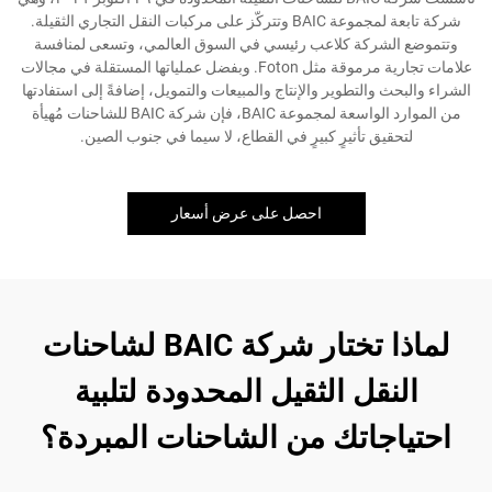
شركة تابعة لمجموعة BAIC وتتركّز على مركبات النقل التجاري الثقيلة.
وتتموضع الشركة كلاعب رئيسي في السوق العالمي، وتسعى لمنافسة
علامات تجارية مرموقة مثل Foton. وبفضل عملياتها المستقلة في مجالات
الشراء والبحث والتطوير والإنتاج والمبيعات والتمويل، إضافةً إلى استفادتها
من الموارد الواسعة لمجموعة BAIC، فإن شركة BAIC للشاحنات مُهيأة
لتحقيق تأثيرٍ كبيرٍ في القطاع، لا سيما في جنوب الصين.
احصل على عرض أسعار
لماذا تختار شركة BAIC لشاحنات
النقل الثقيل المحدودة لتلبية
احتياجاتك من الشاحنات المبردة؟