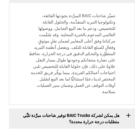
تتميَّز شاحنات BAIC المبرَّدة بجودتها الفائقة،
وتكنولوجيا التبريد المتقدِّمة، والحلول القابلة
للتخصيص، ودعم ما بعد البيع الشامل، ووصولها
العالمي المدعوم بالخبرة المحلية. وقد صُمِّمت
مركباتنا وفق أعلى المعايير لضمان نقلٍ موثوقٍ
وفعالٍ للسلع القابلة للتلف. وبفضل أنظمة التبريد
المتطوِّرة والتحكم الدقيق في درجة الحرارة، نحافظ
على نضارة منتجاتكم وجودتها طوال مسار النقل.
علاوةً على ذلك، فإن حلولنا القابلة للتخصيص تلبي
احتياجات أعمالكم الفريدة، بينما يوفِّر فريق الخدمة
المختص لدينا دعمًا استثنائيًّا لما بعد البيع لتقليل
أوقات التوقف عن العمل وضمان سير العمليات
بسلاسة.
هل يمكن لشركة BAIC Trucks توفير شاحنات مبرَّدة تلبِّي
متطلبات درجة حرارة محددة؟