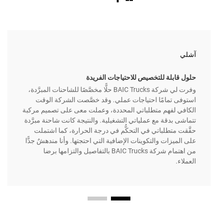
آشلي
حلول قابلة للتخصيص للاحتياجات الفريدة
وفرت لي شركة BAIC Trucks حلًّا مخصَّصًا للشاحنات المبرَّدة،
استوفى تمامًا احتياجات عملي. وقد خصَّصت الشركة الوقت
الكافي لفهم متطلباتي المحددة، وعملت معى على تصميم مركبة
تتماشى بدقة مع عملياتي التشغيلية. والنتيجة كانت شاحنة مبرَّدة
حقَّقت متطلباتي في التحكُّم في درجة الحرارة، كما اشتملت
على الميزات والتكوينات الإضافية التي احتجتها. وأنا مندهشٌ جدًّا
من اهتمام شركة BAIC Trucks بالتفاصيل والتزامها برضا
العملاء.