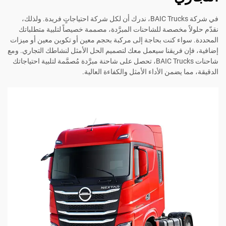
في شركة BAIC Trucks، ندرك أن لكل شركة احتياجاتٍ فريدة. ولذلك،
نقدّم حلولاً مخصصة للشاحنات المبرَّدة، مصممة خصيصاً لتلبية متطلباتك
المحددة. سواء كنت بحاجة إلى مركبة بحجم معين أو تكوين معين أو ميزات
إضافية، فإن فريقنا سيعمل معك لتصميم الحل الأمثل لنشاطك التجاري. ومع
شاحنات BAIC Trucks، تحصل على شاحنة مبرَّدة مُصمَّمة لتلبية احتياجاتك
الدقيقة، مما يضمن الأداء الأمثل والكفاءة العالية.