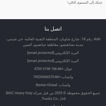
عملك إلى المستوى التالي!
اتصل بنا
Add: رقم 18، شارع شاويان، المنطقة التقنية العالية، حي شينبي،
مدينة تشانغتشو، مقاطعة جيانغسو، الصين
البريد الإلكتروني:
[email protected]
البريد الإلكتروني:
[email protected]
جوال:
+86-186 5198 4709
واتساب:
+86-19534366570
واتساب: Nextar-Global
جميع الحقوق محفوظة © 2025 من قبل شركة BAIC Heavy Duty
Trucks Co., Ltd.