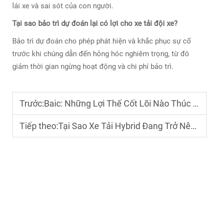
lái xe và sai sót của con người.
Tại sao bảo trì dự đoán lại có lợi cho xe tải đội xe?
Bảo trì dự đoán cho phép phát hiện và khắc phục sự cố
trước khi chúng dẫn đến hỏng hóc nghiêm trọng, từ đó
giảm thời gian ngừng hoạt động và chi phí bảo trì.
Trước:
Baic: Những Lợi Thế Cốt Lõi Nào Thúc Đẩy Sự Phổ Biến Của Hãng Trên Thị Trường Toàn Cầu?
Tiếp theo:
Tại Sao Xe Tải Hybrid Đang Trở Nên Phổ Biến Trong Vận Tải Thương Mại?