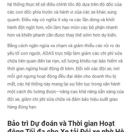
hệ thống thực tế sẽ điều chỉnh tốc độ dựa trên độ dốc của
các con dốc phía trước và hành vi của các xe khác xung
quanh. Điều này có nghĩa ít xảy ra các lần dừng và khởi
hành đột ngột hơn, vốn làm hao mòn các bộ phận nhanh
hơn và khiến phanh cần được thay thế sớm hơn dự kiến.
Bằng cách ngăn ngừa va chạm và giảm thiểu các rủi ro do
yếu tố con người, ADAS trực tiếp làm giảm các chi phí sửa
chữa liên quan đến tai nạn, số lượng khiếu nại bảo hiểm và
thời gian ngừng hoạt động đi kèm. Đối với các đội xe, nơi
mỗi giờ ngưng hoạt động đều đại diện cho doanh thu bị
mất, các hệ thống này mang lại sự liên tục trong vận hành
một cách đo lường được—nâng cao khả năng sẵn sàng của
đội xe, giảm chi phí sửa chữa và đảm bảo hiệu suất giao
hàng đúng hạn.
Bảo trì Dự đoán và Thời gian Hoạt
động Tối đa cho Xe tải Đội xe nhờ Hệ