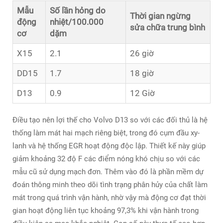
Mẫu
Số lần hỏng do
Thời gian ngừng
động
nhiệt/100.000
sửa chữa trung bình
cơ
dặm
X15
2.1
26 giờ
DD15
1.7
18 giờ
D13
0.9
12 Giờ
Điều tạo nên lợi thế cho Volvo D13 so với các đối thủ là hệ
thống làm mát hai mạch riêng biệt, trong đó cụm đầu xy-
lanh và hệ thống EGR hoạt động độc lập. Thiết kế này giúp
giảm khoảng 32 độ F các điểm nóng khó chịu so với các
mẫu cũ sử dụng mạch đơn. Thêm vào đó là phần mềm dự
đoán thông minh theo dõi tình trạng phân hủy của chất làm
mát trong quá trình vận hành, nhờ vậy mà động cơ đạt thời
gian hoạt động liên tục khoảng 97,3% khi vận hành trong