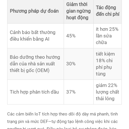
Giảm thời
Tác động
Phương pháp dự đoán
gian ngừng
đến chi phí
hoạt động
ít hơn 25%
Cảnh báo bất thường
45%
lần sửa
điều khiển bằng AI
chữa
tiết kiệm
Bảo dưỡng theo hướng
18% chi
dẫn của nhà sản xuất
30%
phí phụ
thiết bị gốc (OEM)
tùng
giảm 22%
Tích hợp phân tích dầu
37%
lượng chất
thải lỏng
Các cảm biến IoT tích hợp theo dõi độ dày má phanh, tình
trạng pin và mức DEF—tự động tạo lệnh công việc khi các