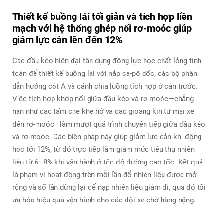
Thiết kế buồng lái tối giản và tích hợp liền
mạch với hệ thống ghép nối rơ-moóc giúp
giảm lực cản lên đến 12%
Các đầu kéo hiện đại tận dụng động lực học chất lỏng tính
toán để thiết kế buồng lái với nắp ca-pô dốc, các bộ phận
dẫn hướng cột A và cánh chia luồng tích hợp ở cản trước.
Việc tích hợp khớp nối giữa đầu kéo và rơ-moóc—chẳng
hạn như các tấm che khe hở và các gioăng kín từ mái xe
đến rơ-moóc—làm mượt quá trình chuyển tiếp giữa đầu kéo
và rơ-moóc. Các biện pháp này giúp giảm lực cản khí động
học tới 12%, từ đó trực tiếp làm giảm mức tiêu thụ nhiên
liệu từ 6–8% khi vận hành ở tốc độ đường cao tốc. Kết quả
là phạm vi hoạt động trên mỗi lần đổ nhiên liệu được mở
rộng và số lần dừng lại để nạp nhiên liệu giảm đi, qua đó tối
ưu hóa hiệu quả vận hành cho các đội xe chở hàng nặng.