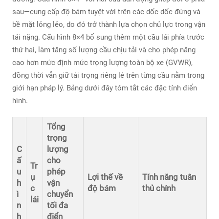
sau—cung cấp độ bám tuyệt vời trên các dốc dốc đứng và
bề mặt lỏng lẻo, do đó trở thành lựa chọn chủ lực trong vận
tải nặng. Cấu hình 8×4 bổ sung thêm một cầu lái phía trước
thứ hai, làm tăng số lượng cầu chịu tải và cho phép nâng
cao hơn mức định mức trọng lượng toàn bộ xe (GVWR),
đồng thời vẫn giữ tải trọng riêng lẻ trên từng cầu nằm trong
giới hạn pháp lý. Bảng dưới đây tóm tắt các đặc tính điển
hình.
Tổng
trọng
C
lượng
ấ
cho
Tr
u
phép
ụ
Lợi thế về
Tính năng tuân
h
vận
c
độ bám
thủ chính
ì
chuyển
lái
n
tối đa
h
điển