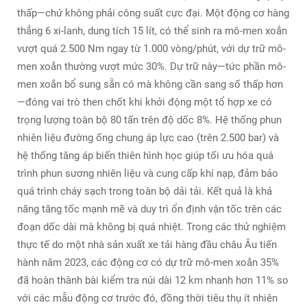
thấp—chứ không phải công suất cực đại. Một động cơ hàng
thẳng 6 xi-lanh, dung tích 15 lít, có thể sinh ra mô-men xoắn
vượt quá 2.500 Nm ngay từ 1.000 vòng/phút, với dự trữ mô-
men xoắn thường vượt mức 30%. Dự trữ này—tức phần mô-
men xoắn bổ sung sẵn có mà không cần sang số thấp hơn
—đóng vai trò then chốt khi khởi động một tổ hợp xe có
trọng lượng toàn bộ 80 tấn trên độ dốc 8%. Hệ thống phun
nhiên liệu đường ống chung áp lực cao (trên 2.500 bar) và
hệ thống tăng áp biến thiên hình học giúp tối ưu hóa quá
trình phun sương nhiên liệu và cung cấp khí nạp, đảm bảo
quá trình cháy sạch trong toàn bộ dải tải. Kết quả là khả
năng tăng tốc mạnh mẽ và duy trì ổn định vận tốc trên các
đoạn dốc dài mà không bị quá nhiệt. Trong các thử nghiệm
thực tế do một nhà sản xuất xe tải hàng đầu châu Âu tiến
hành năm 2023, các động cơ có dự trữ mô-men xoắn 35%
đã hoàn thành bài kiểm tra núi dài 12 km nhanh hơn 11% so
với các mẫu động cơ trước đó, đồng thời tiêu thụ ít nhiên