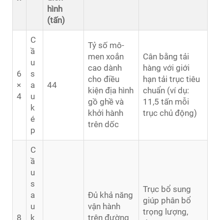
hình
(tấn)
C
Tỷ số mô-
ầ
men xoắn
Cân bằng tải
u
cao dành
hàng với giới
6
s
cho điều
hạn tải trục tiêu
×
a
44
kiện địa hình
chuẩn (ví dụ:
4
u
gồ ghề và
11,5 tấn mỗi
k
khởi hành
trục chủ động)
é
trên dốc
p
C
ầ
u
s
Trục bổ sung
a
Đủ khả năng
giúp phân bổ
u
vận hành
trọng lượng,
8
k
trên đường