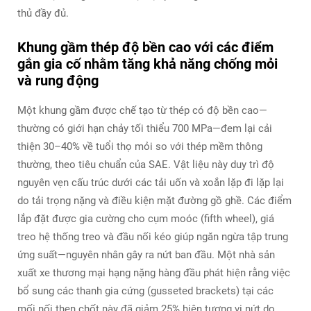
thủ đầy đủ.
Khung gầm thép độ bền cao với các điểm
gắn gia cố nhằm tăng khả năng chống mỏi
và rung động
Một khung gầm được chế tạo từ thép có độ bền cao—
thường có giới hạn chảy tối thiểu 700 MPa—đem lại cải
thiện 30–40% về tuổi thọ mỏi so với thép mềm thông
thường, theo tiêu chuẩn của SAE. Vật liệu này duy trì độ
nguyên vẹn cấu trúc dưới các tải uốn và xoắn lặp đi lặp lại
do tải trọng nặng và điều kiện mặt đường gồ ghề. Các điểm
lắp đặt được gia cường cho cụm moóc (fifth wheel), giá
treo hệ thống treo và đầu nối kéo giúp ngăn ngừa tập trung
ứng suất—nguyên nhân gây ra nứt ban đầu. Một nhà sản
xuất xe thương mại hạng nặng hàng đầu phát hiện rằng việc
bổ sung các thanh gia cứng (gusseted brackets) tại các
mối nối then chốt này đã giảm 25% hiện tượng vi nứt do