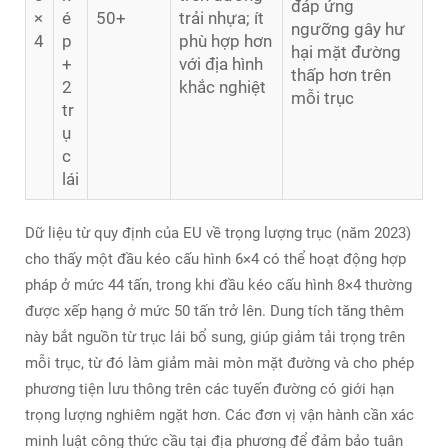
đáp ứng
×
é
50+
trải nhựa; ít
ngưỡng gây hư
4
p
phù hợp hơn
hại mặt đường
+
với địa hình
thấp hơn trên
2
khắc nghiệt
mỗi trục
tr
ụ
c
lái
Dữ liệu từ quy định của EU về trọng lượng trục (năm 2023)
cho thấy một đầu kéo cấu hình 6×4 có thể hoạt động hợp
pháp ở mức 44 tấn, trong khi đầu kéo cấu hình 8×4 thường
được xếp hạng ở mức 50 tấn trở lên. Dung tích tăng thêm
này bắt nguồn từ trục lái bổ sung, giúp giảm tải trọng trên
mỗi trục, từ đó làm giảm mài mòn mặt đường và cho phép
phương tiện lưu thông trên các tuyến đường có giới hạn
trọng lượng nghiêm ngặt hơn. Các đơn vị vận hành cần xác
minh luật công thức cầu tại địa phương để đảm bảo tuân