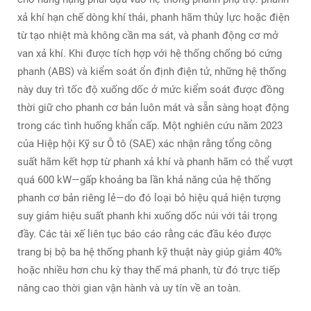
xả khí hạn chế dòng khí thải, phanh hãm thủy lực hoặc điện
từ tạo nhiệt mà không cần ma sát, và phanh động cơ mở
van xả khí. Khi được tích hợp với hệ thống chống bó cứng
phanh (ABS) và kiểm soát ổn định điện tử, những hệ thống
này duy trì tốc độ xuống dốc ở mức kiểm soát được đồng
thời giữ cho phanh cơ bản luôn mát và sẵn sàng hoạt động
trong các tình huống khẩn cấp. Một nghiên cứu năm 2023
của Hiệp hội Kỹ sư Ô tô (SAE) xác nhận rằng tổng công
suất hãm kết hợp từ phanh xả khí và phanh hãm có thể vượt
quá 600 kW—gấp khoảng ba lần khả năng của hệ thống
phanh cơ bản riêng lẻ—do đó loại bỏ hiệu quả hiện tượng
suy giảm hiệu suất phanh khi xuống dốc núi với tải trọng
đầy. Các tài xế liên tục báo cáo rằng các đầu kéo được
trang bị bộ ba hệ thống phanh kỹ thuật này giúp giảm 40%
hoặc nhiều hơn chu kỳ thay thế má phanh, từ đó trực tiếp
nâng cao thời gian vận hành và uy tín về an toàn.