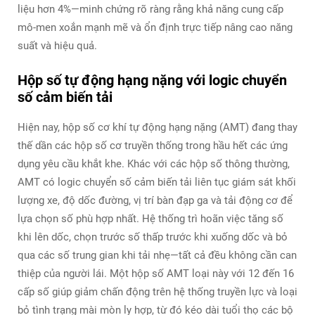
liệu hơn 4%—minh chứng rõ ràng rằng khả năng cung cấp
mô-men xoắn mạnh mẽ và ổn định trực tiếp nâng cao năng
suất và hiệu quả.
Hộp số tự động hạng nặng với logic chuyển
số cảm biến tải
Hiện nay, hộp số cơ khí tự động hạng nặng (AMT) đang thay
thế dần các hộp số cơ truyền thống trong hầu hết các ứng
dụng yêu cầu khắt khe. Khác với các hộp số thông thường,
AMT có logic chuyển số cảm biến tải liên tục giám sát khối
lượng xe, độ dốc đường, vị trí bàn đạp ga và tải động cơ để
lựa chọn số phù hợp nhất. Hệ thống trì hoãn việc tăng số
khi lên dốc, chọn trước số thấp trước khi xuống dốc và bỏ
qua các số trung gian khi tải nhẹ—tất cả đều không cần can
thiệp của người lái. Một hộp số AMT loại này với 12 đến 16
cấp số giúp giảm chấn động trên hệ thống truyền lực và loại
bỏ tình trạng mài mòn ly hợp, từ đó kéo dài tuổi thọ các bộ