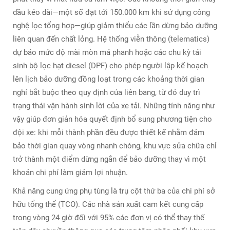
dầu kéo dài—một số đạt tới 150.000 km khi sử dụng công
nghệ lọc tổng hợp—giúp giảm thiểu các lần dừng bảo dưỡng
liên quan đến chất lỏng. Hệ thống viễn thông (telematics)
dự báo mức độ mài mòn má phanh hoặc các chu kỳ tái
sinh bộ lọc hạt diesel (DPF) cho phép người lập kế hoạch
lên lịch bảo dưỡng đồng loạt trong các khoảng thời gian
nghỉ bắt buộc theo quy định của liên bang, từ đó duy trì
trạng thái vận hành sinh lời của xe tải. Những tính năng như
vậy giúp đơn giản hóa quyết định bổ sung phương tiện cho
đội xe: khi mỗi thành phần đều được thiết kế nhằm đảm
bảo thời gian quay vòng nhanh chóng, khu vực sửa chữa chỉ
trở thành một điểm dừng ngắn để bảo dưỡng thay vì một
khoản chi phí làm giảm lợi nhuận.
Khả năng cung ứng phụ tùng là trụ cột thứ ba của chi phí sở
hữu tổng thể (TCO). Các nhà sản xuất cam kết cung cấp
trong vòng 24 giờ đối với 95% các đơn vị có thể thay thế