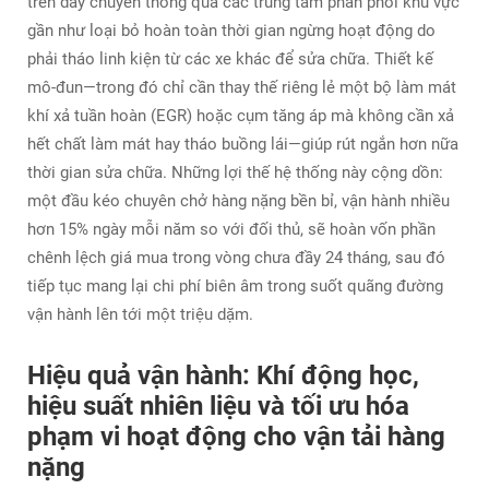
trên dây chuyền thông qua các trung tâm phân phối khu vực
gần như loại bỏ hoàn toàn thời gian ngừng hoạt động do
phải tháo linh kiện từ các xe khác để sửa chữa. Thiết kế
mô-đun—trong đó chỉ cần thay thế riêng lẻ một bộ làm mát
khí xả tuần hoàn (EGR) hoặc cụm tăng áp mà không cần xả
hết chất làm mát hay tháo buồng lái—giúp rút ngắn hơn nữa
thời gian sửa chữa. Những lợi thế hệ thống này cộng dồn:
một đầu kéo chuyên chở hàng nặng bền bỉ, vận hành nhiều
hơn 15% ngày mỗi năm so với đối thủ, sẽ hoàn vốn phần
chênh lệch giá mua trong vòng chưa đầy 24 tháng, sau đó
tiếp tục mang lại chi phí biên âm trong suốt quãng đường
vận hành lên tới một triệu dặm.
Hiệu quả vận hành: Khí động học,
hiệu suất nhiên liệu và tối ưu hóa
phạm vi hoạt động cho vận tải hàng
nặng