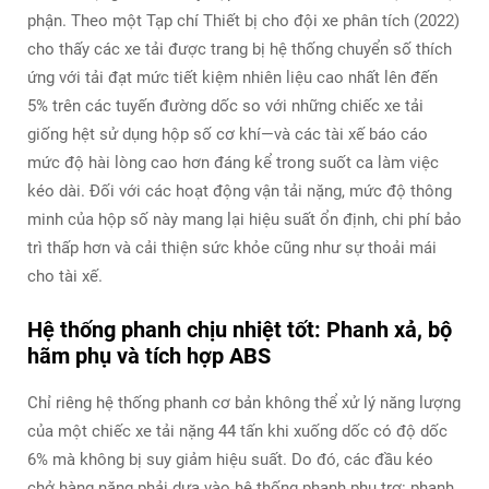
phận. Theo một
Tạp chí Thiết bị cho đội xe
phân tích (2022)
cho thấy các xe tải được trang bị hệ thống chuyển số thích
ứng với tải đạt mức tiết kiệm nhiên liệu cao nhất lên đến
5% trên các tuyến đường dốc so với những chiếc xe tải
giống hệt sử dụng hộp số cơ khí—và các tài xế báo cáo
mức độ hài lòng cao hơn đáng kể trong suốt ca làm việc
kéo dài. Đối với các hoạt động vận tải nặng, mức độ thông
minh của hộp số này mang lại hiệu suất ổn định, chi phí bảo
trì thấp hơn và cải thiện sức khỏe cũng như sự thoải mái
cho tài xế.
Hệ thống phanh chịu nhiệt tốt: Phanh xả, bộ
hãm phụ và tích hợp ABS
Chỉ riêng hệ thống phanh cơ bản không thể xử lý năng lượng
của một chiếc xe tải nặng 44 tấn khi xuống dốc có độ dốc
6% mà không bị suy giảm hiệu suất. Do đó, các đầu kéo
chở hàng nặng phải dựa vào hệ thống phanh phụ trợ: phanh