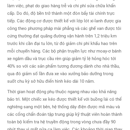
làm việc, phạt do giao hàng trễ và chi phí sửa chữa khẩn
cấp. Do đó, độ bền trở thành một đòn bẩy tài chính trực
tiếp. Các động cơ được thiết kế với lớp lót xi-lanh được gia
công theo phương pháp mài phẳng và các ghế van được tôi
cứng thường đạt quãng đường vận hành trên 1,2 triệu km
trước khi cần đại tu lớn, từ đó giảm chi phí khấu hao trên
mỗi chuyến hàng. Các bộ phận truyền lực như moay-ơ bánh
xe ngâm dầu và trục cầu rèn giúp giảm tỷ lệ hỏng hóc tới
40% so với các sản phẩm tương đương dành cho nhà thầu,
qua đó giảm số lần đưa xe vào xưởng bảo dưỡng trong
suốt chu kỳ sở hữu điển hình kéo dài 10 năm.
Thời gian hoạt động phụ thuộc ngang nhau vào khả năng
bảo trì. Một chiếc xe kéo được thiết kế với buồng lái có thể
nghiêng sang một bên, hệ thống dây điện được mã màu và
các cổng chẩn đoán tập trung giúp kỹ thuật viên hoàn thành
toàn bộ kiểm tra hệ truyền động trong vòng chưa đầy 90
phút thay vì mất nửa ca làm việc. Các khoảng thời gian thay