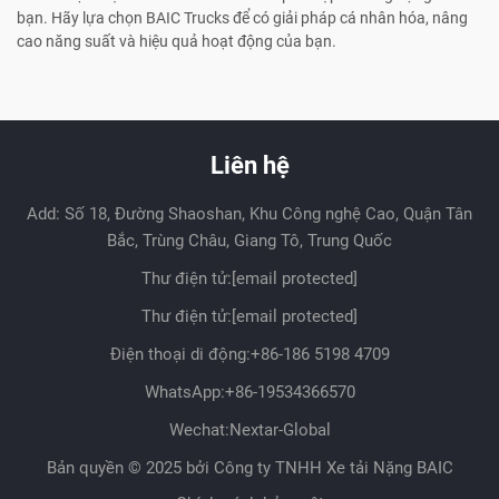
bạn. Hãy lựa chọn BAIC Trucks để có giải pháp cá nhân hóa, nâng
cao năng suất và hiệu quả hoạt động của bạn.
Liên hệ
Add: Số 18, Đường Shaoshan, Khu Công nghệ Cao, Quận Tân
Bắc, Trùng Châu, Giang Tô, Trung Quốc
Thư điện tử:
[email protected]
Thư điện tử:
[email protected]
Điện thoại di động:
+86-186 5198 4709
WhatsApp:
+86-19534366570
Wechat:Nextar-Global
Bản quyền © 2025 bởi Công ty TNHH Xe tải Nặng BAIC