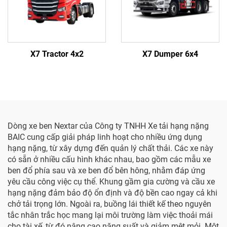
X7 Tractor 4x2
X7 Dumper 6x4
Dòng xe ben Nextar của Công ty TNHH Xe tải hạng nặng
BAIC cung cấp giải pháp linh hoạt cho nhiều ứng dụng
hạng nặng, từ xây dựng đến quản lý chất thải. Các xe này
có sẵn ở nhiều cấu hình khác nhau, bao gồm các mẫu xe
ben đổ phía sau và xe ben đổ bên hông, nhằm đáp ứng
yêu cầu công việc cụ thể. Khung gầm gia cường và cầu xe
hạng nặng đảm bảo độ ổn định và độ bền cao ngay cả khi
chở tải trọng lớn. Ngoài ra, buồng lái thiết kế theo nguyên
tắc nhân trắc học mang lại môi trường làm việc thoải mái
cho tài xế, từ đó nâng cao năng suất và giảm mệt mỏi. Một