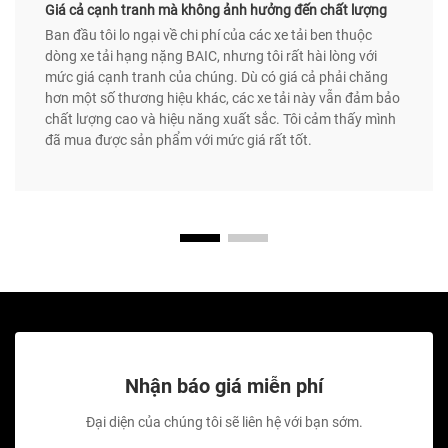
Giá cả cạnh tranh mà không ảnh hưởng đến chất lượng
Ban đầu tôi lo ngại về chi phí của các xe tải ben thuộc
dòng xe tải hạng nặng BAIC, nhưng tôi rất hài lòng với
mức giá cạnh tranh của chúng. Dù có giá cả phải chăng
hơn một số thương hiệu khác, các xe tải này vẫn đảm bảo
chất lượng cao và hiệu năng xuất sắc. Tôi cảm thấy mình
đã mua được sản phẩm với mức giá rất tốt.
Nhận báo giá miễn phí
Đại diện của chúng tôi sẽ liên hệ với bạn sớm.