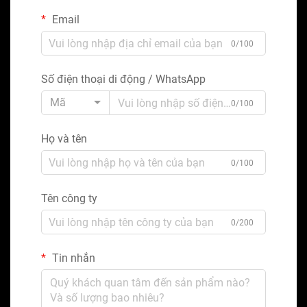
Email
0/100
Số điện thoại di động / WhatsApp
Mã
0/100
Họ và tên
0/100
Tên công ty
0/200
Tin nhắn