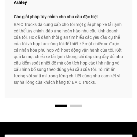
Ashley
Các giải pháp tùy chỉnh cho nhu cầu đặc biệt
BAIC Trucks đã cung cấp cho tôi một giải pháp xe tải lạnh
có thể tùy chỉnh, đáp ứng hoàn hảo nhu cầu kinh doanh
của tôi. Họ đã dành thời gian tìm hiểu các yêu cầu cụ thể
của tôi và hợp tác cùng tôi để thiết kế một chiếc xe được
cá nhân hóa phù hợp với hoạt động vận hành của tôi. Kết
quả là một chiếc xe tải lạnh không chỉ đáp ứng đầy đủ nhu
cầu kiểm soát nhiệt độ mà còn tích hợp các tính năng và
cấu hình bổ sung theo đúng yêu cầu của tôi. Tôi rất ấn
tượng với sự tỉ mỉ trong từng chi tiết cũng như cam kết vì
sự hài lòng của khách hàng từ BAIC Trucks.