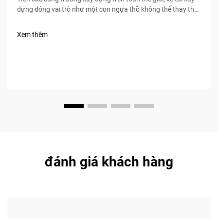
dựng đóng vai trò như một con ngựa thồ không thể thay thế,
vận hành mọi giai đoạn thi công — từ đào móng đến việc giao
vật liệu cuối cùng.
Xem thêm
đánh giá khách hàng