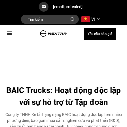
[email protected]
VI
Yêu cầu báo giá
BAIC Trucks: Hoạt động độc lập
với sự hỗ trợ từ Tập đoàn
Công ty TNHH Xe tải hạng nặng BAIC hoạt động độc lập trên nhiều
phương diện, bao gồm mua sắm, nghiên cứu và phát triển (R&D),
sản xuất, bán hàng và tài chính. Tuy nhiên, công ty cũng được