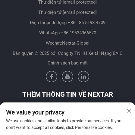
Thư điện tử:
[email protected]
Thư điện tử:
[email protected]
Điện thoại di động:
+86-186 5198 4709
WhatsApp:
+86-19534366570
Wechat:Nextar-Global
Bản quyền © 2025 bởi Công ty TNHH Xe tải Nặng BAIC
Chính sách bảo mật
THÊM THÔNG TIN VỀ NEXTAR
Liên hệ với đội ngũ bán hàng của chúng tôi tại quốc gia của
We value your privacy
bạn
We use cookies and similar tools to provide our services. If you
don't want to accept all cookies, click Personalize cookies.