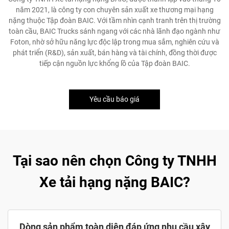
năm 2021, là công ty con chuyên sản xuất xe thương mại hạng
nặng thuộc Tập đoàn BAIC. Với tầm nhìn cạnh tranh trên thị trường
toàn cầu, BAIC Trucks sánh ngang với các nhà lãnh đạo ngành như
Foton, nhờ sở hữu năng lực độc lập trong mua sắm, nghiên cứu và
phát triển (R&D), sản xuất, bán hàng và tài chính, đồng thời được
tiếp cận nguồn lực khổng lồ của Tập đoàn BAIC.
Yêu cầu báo giá
Tại sao nên chọn Công ty TNHH
Xe tải hạng nặng BAIC?
Dòng sản phẩm toàn diện đáp ứng nhu cầu xây