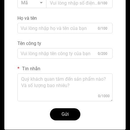
Mã
0/100
Họ và tên
0/100
Tên công ty
0/200
Tin nhắn
0/1000
Gửi