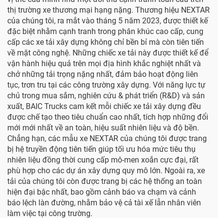
thị trường xe thương mại hạng nặng. Thương hiệu NEXTAR
của chúng tôi, ra mắt vào tháng 5 năm 2023, được thiết kế
đặc biệt nhằm cạnh tranh trong phân khúc cao cấp, cung
cấp các xe tải xây dựng không chỉ bền bỉ mà còn tiên tiến
về mặt công nghệ. Những chiếc xe tải này được thiết kế để
vận hành hiệu quả trên mọi địa hình khắc nghiệt nhất và
chở những tải trọng nặng nhất, đảm bảo hoạt động liên
tục, trơn tru tại các công trường xây dựng. Với năng lực tự
chủ trong mua sắm, nghiên cứu & phát triển (R&D) và sản
xuất, BAIC Trucks cam kết mỗi chiếc xe tải xây dựng đều
được chế tạo theo tiêu chuẩn cao nhất, tích hợp những đổi
mới mới nhất về an toàn, hiệu suất nhiên liệu và độ bền.
Chẳng hạn, các mẫu xe NEXTAR của chúng tôi được trang
bị hệ truyền động tiên tiến giúp tối ưu hóa mức tiêu thụ
nhiên liệu đồng thời cung cấp mô-men xoắn cực đại, rất
phù hợp cho các dự án xây dựng quy mô lớn. Ngoài ra, xe
tải của chúng tôi còn được trang bị các hệ thống an toàn
hiện đại bậc nhất, bao gồm cảnh báo va chạm và cảnh
báo lệch làn đường, nhằm bảo vệ cả tài xế lẫn nhân viên
làm việc tại công trường.