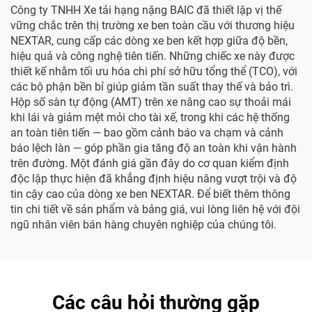
Công ty TNHH Xe tải hạng nặng BAIC đã thiết lập vị thế
vững chắc trên thị trường xe ben toàn cầu với thương hiệu
NEXTAR, cung cấp các dòng xe ben kết hợp giữa độ bền,
hiệu quả và công nghệ tiên tiến. Những chiếc xe này được
thiết kế nhằm tối ưu hóa chi phí sở hữu tổng thể (TCO), với
các bộ phận bền bỉ giúp giảm tần suất thay thế và bảo trì.
Hộp số sàn tự động (AMT) trên xe nâng cao sự thoải mái
khi lái và giảm mệt mỏi cho tài xế, trong khi các hệ thống
an toàn tiên tiến — bao gồm cảnh báo va chạm và cảnh
báo lệch làn — góp phần gia tăng độ an toàn khi vận hành
trên đường. Một đánh giá gần đây do cơ quan kiểm định
độc lập thực hiện đã khẳng định hiệu năng vượt trội và độ
tin cậy cao của dòng xe ben NEXTAR. Để biết thêm thông
tin chi tiết về sản phẩm và bảng giá, vui lòng liên hệ với đội
ngũ nhân viên bán hàng chuyên nghiệp của chúng tôi.
Các câu hỏi thường gặp