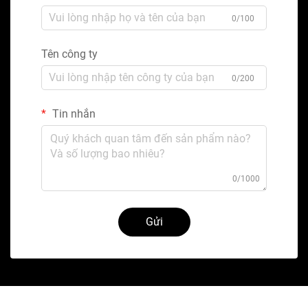
0/100
Tên công ty
0/200
Tin nhắn
0/1000
Gửi