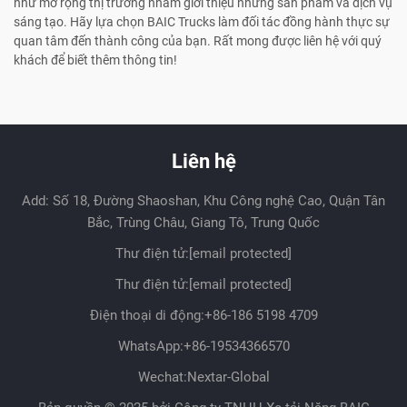
như mở rộng thị trường nhằm giới thiệu những sản phẩm và dịch vụ
sáng tạo. Hãy lựa chọn BAIC Trucks làm đối tác đồng hành thực sự
quan tâm đến thành công của bạn. Rất mong được liên hệ với quý
khách để biết thêm thông tin!
Liên hệ
Add: Số 18, Đường Shaoshan, Khu Công nghệ Cao, Quận Tân
Bắc, Trùng Châu, Giang Tô, Trung Quốc
Thư điện tử:
[email protected]
Thư điện tử:
[email protected]
Điện thoại di động:
+86-186 5198 4709
WhatsApp:
+86-19534366570
Wechat:Nextar-Global