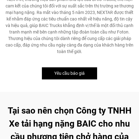
cam kết của chúng tôi đối với sự xuất sắc trên thị trường xe thương
mại hạng nặng. Ra mắt vào tháng 5 năm 2023, NEXTAR được thiết
kế nhằm đáp ứng các tiêu chuẩn cao nhất về hiệu năng, độ tin cậy
và hiệu quả, giúp BAIC Trucks khẳng định vị thế là một đối thủ cạnh
tranh mạnh mẽ bên cạnh những tập đoàn toàn cầu như Foton.
Thương hiệu của chúng tôi dành riêng để cung cấp các giải pháp
cao cấp, đáp ứng nhu cầu ngày càng đa dạng của khách hàng trên
toàn thế giới.
Yêu cầu báo giá
Tại sao nên chọn Công ty TNHH
Xe tải hạng nặng BAIC cho nhu
cầu phương tiện chở hàng của