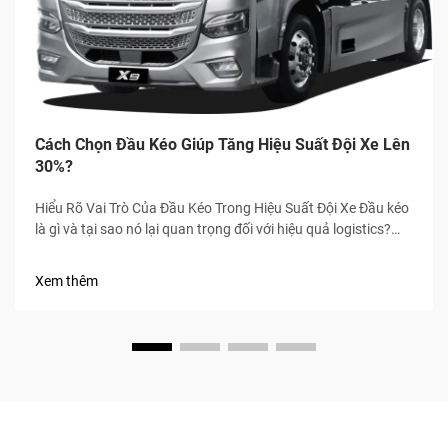
Cách Chọn Đầu Kéo Giúp Tăng Hiệu Suất Đội Xe Lên
30%?
Hiểu Rõ Vai Trò Của Đầu Kéo Trong Hiệu Suất Đội Xe Đầu kéo
là gì và tại sao nó lại quan trọng đối với hiệu quả logistics?
Đầu kéo về cơ bản là phần đầu của xe tải nửa rơ-moóc, nơi
chứa tất cả các bộ phận quan trọng như động cơ, t...
Xem thêm