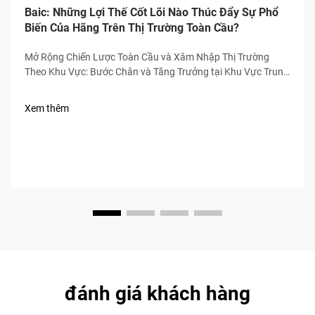
Baic: Những Lợi Thế Cốt Lõi Nào Thúc Đẩy Sự Phổ
Biến Của Hãng Trên Thị Trường Toàn Cầu?
Mở Rộng Chiến Lược Toàn Cầu và Xâm Nhập Thị Trường
Theo Khu Vực: Bước Chân và Tăng Trưởng tại Khu Vực Trung
Đông và Bắc Phi (MENA) Từ năm 2020 đến năm 2023, Baic
ghi nhận doanh số bán hàng tại khu vực MENA tăng trưởng
Xem thêm
khoảng 34% mỗi năm, chủ yếu nhờ vào các đại lý thông
minh...
đánh giá khách hàng