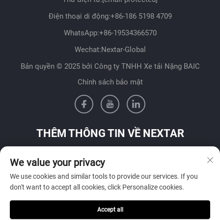
Điện thoại di động:
+86-186 5198 4709
WhatsApp:
+86-19534366570
Wechat:Nextar-Global
Bản quyền © 2025 bởi Công ty TNHH Xe tải Nặng BAIC
Chính sách bảo mật
THÊM THÔNG TIN VỀ NEXTAR
Liên hệ với đội ngũ bán hàng của chúng tôi tại quốc gia của
We value your privacy
bạn
We use cookies and similar tools to provide our services. If you
don't want to accept all cookies, click Personalize cookies.
Accept all