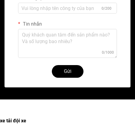
0/200
Tin nhắn
0/1000
Gửi
xe tải đội xe