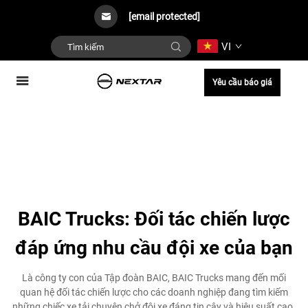
[email protected]
VI
Yêu cầu báo giá
BAIC Trucks: Đối tác chiến lược
đáp ứng nhu cầu đội xe của bạn
Là công ty con của Tập đoàn BAIC, BAIC Trucks mang đến mối
quan hệ đối tác chiến lược cho các doanh nghiệp đang tìm kiếm
những chiếc xe tải chuyên chở đội xe đáng tin cậy và hiệu suất cao.