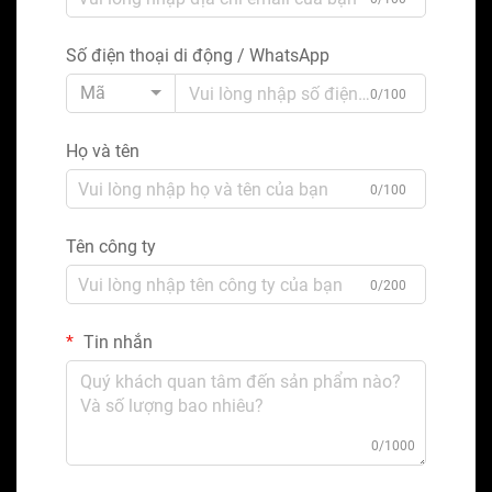
Số điện thoại di động / WhatsApp
Mã
0/100
Họ và tên
0/100
Tên công ty
0/200
Tin nhắn
0/1000