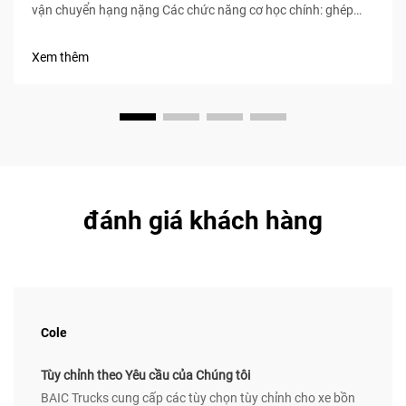
vận chuyển hạng nặng Các chức năng cơ học chính: ghép
nối, truyền động lực và điều khiển tập trung cho người lái Rơ-
moóc đầu kéo, đôi khi được gọi là xe đầu kéo, đóng vai trò là
Xem thêm
nguồn động lực chính để kéo...
đánh giá khách hàng
Cole
Tùy chỉnh theo Yêu cầu của Chúng tôi
BAIC Trucks cung cấp các tùy chọn tùy chỉnh cho xe bồn