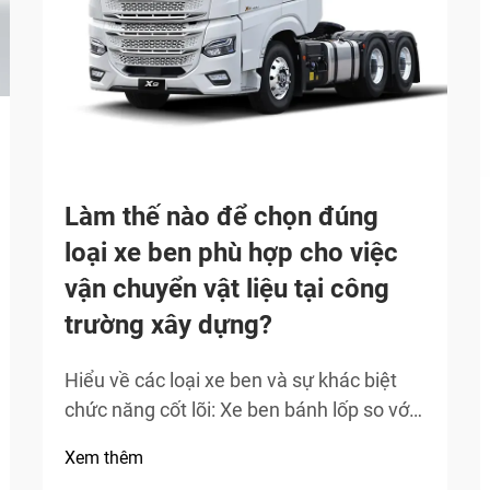
Làm thế nào để chọn đúng
loại xe ben phù hợp cho việc
vận chuyển vật liệu tại công
trường xây dựng?
Hiểu về các loại xe ben và sự khác biệt
chức năng cốt lõi: Xe ben bánh lốp so với
xe ben bánh xích – Độ bám, độ ổn định và
Xem thêm
độ nhạy với mặt nền. Xe ben bánh lốp