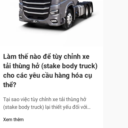
Làm
bảo
vực
Làm thế nào để tùy chỉnh xe
tải thùng hở (stake body truck)
Nguy
cho các yêu cầu hàng hóa cụ
ben 
thể?
Phẳn
Xem 
chế 
Tại sao việc tùy chỉnh xe tải thùng hở
ben 
(stake body truck) lại thiết yếu đối với
vào 
hiệu năng chuyên biệt theo loại hàng
Khi 
Xem thêm
hóa? Các xe tải thùng hở tiêu chuẩn đơn
lượn