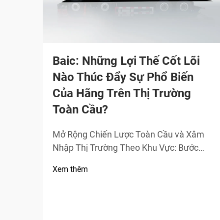
Baic: Những Lợi Thế Cốt Lõi
Nào Thúc Đẩy Sự Phổ Biến
Của Hãng Trên Thị Trường
Toàn Cầu?
Mở Rộng Chiến Lược Toàn Cầu và Xâm
Nhập Thị Trường Theo Khu Vực: Bước
Chân và Tăng Trưởng tại Khu Vực Trung
Xem thêm
Đông và Bắc Phi (MENA) Từ năm 2020
đến năm 2023, Baic ghi nhận doanh số
bán hàng tại khu vực MENA tăng trưởng
khoảng 34% mỗi năm, chủ yếu nhờ vào