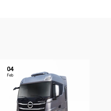
04
2
Feb
Ma