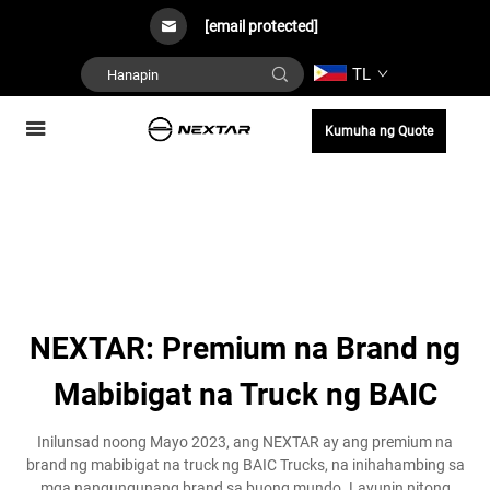
[email protected]
TL
Kumuha ng Quote
NEXTAR: Premium na Brand ng
Mabibigat na Truck ng BAIC
Inilunsad noong Mayo 2023, ang NEXTAR ay ang premium na
brand ng mabibigat na truck ng BAIC Trucks, na inihahambing sa
mga nangungunang brand sa buong mundo. Layunin nitong