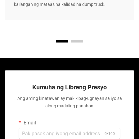
kailangan ng mataas na kalidad na dump truck.
Kumuha ng Libreng Presyo
Ang aming kinatawan ay makikipag-ugnayan sa iyo sa
lalong madaling panahon.
Email
0/100