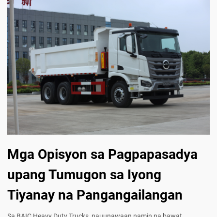
Mga Opisyon sa Pagpapasadya
upang Tumugon sa Iyong
Tiyanay na Pangangailangan
Sa BAIC Heavy Duty Trucks, nauunawaan namin na bawat