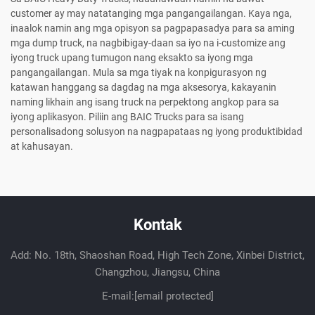
customer ay may natatanging mga pangangailangan. Kaya nga,
inaalok namin ang mga opisyon sa pagpapasadya para sa aming
mga dump truck, na nagbibigay-daan sa iyo na i-customize ang
iyong truck upang tumugon nang eksakto sa iyong mga
pangangailangan. Mula sa mga tiyak na konpigurasyon ng
katawan hanggang sa dagdag na mga aksesorya, kakayanin
naming likhain ang isang truck na perpektong angkop para sa
iyong aplikasyon. Piliin ang BAIC Trucks para sa isang
personalisadong solusyon na nagpapataas ng iyong produktibidad
at kahusayan.
Kontak
Add: No. 18th, Shaoshan Road, High Tech Zone, Xinbei District,
Changzhou, Jiangsu, China
E-mail:
[email protected]