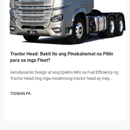
Tractor Head: Bakit Ito ang Pinakahemat na Piliin
para sa mga Fleet?
Aerodynamic Design at ang Epekto Nito sa Fuel Efficiency ng
Tractor Head Ang mga modernong tractor head ay may
kasamang matalinong aerodynamic design elements na
nagpapababa sa air resistance at nagpapataas sa fuel
TIGNAN PA
efficiency. Isipin ang mga rounded cab, mga kakaibang roof
extension...