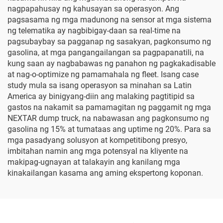
nagpapahusay ng kahusayan sa operasyon. Ang
pagsasama ng mga madunong na sensor at mga sistema
ng telematika ay nagbibigay-daan sa real-time na
pagsubaybay sa pagganap ng sasakyan, pagkonsumo ng
gasolina, at mga pangangailangan sa pagpapanatili, na
kung saan ay nagbabawas ng panahon ng pagkakadisable
at nag-o-optimize ng pamamahala ng fleet. Isang case
study mula sa isang operasyon sa minahan sa Latin
America ay binigyang-diin ang malaking pagtitipid sa
gastos na nakamit sa pamamagitan ng paggamit ng mga
NEXTAR dump truck, na nabawasan ang pagkonsumo ng
gasolina ng 15% at tumataas ang uptime ng 20%. Para sa
mga pasadyang solusyon at kompetitibong presyo,
imbitahan namin ang mga potensyal na kliyente na
makipag-ugnayan at talakayin ang kanilang mga
kinakailangan kasama ang aming ekspertong koponan.