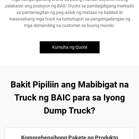
palakasin ang posisyon ng BAIC Trucks sa pandaigdigang merkado
sa pamamagitan ng pag-aalok ng mataas na kalidad at
maaasahang mga truck na tumutugon sa pangangailangan ng
mga demanding na customer sa buong mundo.
Kumuha ng Quote
Bakit Pipiliin ang Mabibigat na
Truck ng BAIC para sa Iyong
Dump Truck?
Komprehensibong Pakete ng Produkto