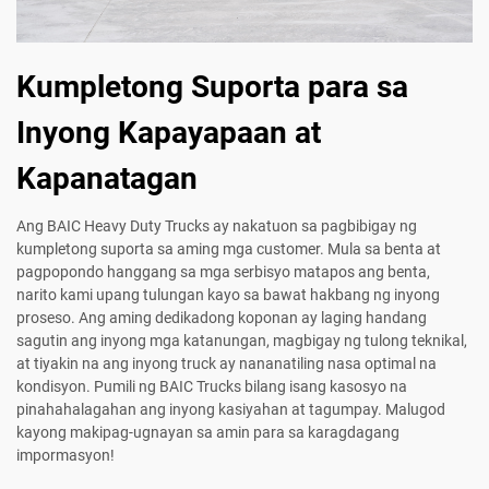
Kumpletong Suporta para sa
Inyong Kapayapaan at
Kapanatagan
Ang BAIC Heavy Duty Trucks ay nakatuon sa pagbibigay ng
kumpletong suporta sa aming mga customer. Mula sa benta at
pagpopondo hanggang sa mga serbisyo matapos ang benta,
narito kami upang tulungan kayo sa bawat hakbang ng inyong
proseso. Ang aming dedikadong koponan ay laging handang
sagutin ang inyong mga katanungan, magbigay ng tulong teknikal,
at tiyakin na ang inyong truck ay nananatiling nasa optimal na
kondisyon. Pumili ng BAIC Trucks bilang isang kasosyo na
pinahahalagahan ang inyong kasiyahan at tagumpay. Malugod
kayong makipag-ugnayan sa amin para sa karagdagang
impormasyon!