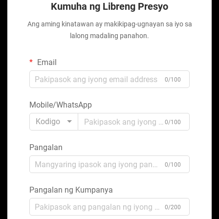
Kumuha ng Libreng Presyo
Ang aming kinatawan ay makikipag-ugnayan sa iyo sa
lalong madaling panahon.
Email
0/100
Mobile/WhatsApp
Kodigo
0/100
Pangalan
0/100
Pangalan ng Kumpanya
0/200