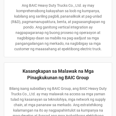
Ang BAIC Heavy Duty Trucks Co., Ltd. ay may
komprehensibong kakayahan sa loob ng kumpanya,
kabilang ang sariling pagbili, pananaliksik at pag-unlad
(R&D), pagmamanupaktura, benta, at pagsasangkapan ng
pondo. Ang ganitong vertical integration ay
nagpapagaranap ng buong proseso ng operasyon at
nagbibigay-daan sa mabilis na pag-aadjust sa mga
pangangailangan ng merkado, na nagbibigay sa mga
customer ng maaasahang at epektibong electric truck.
Kasangkapan sa Malawak na Mga
Pinagkukunan ng BAIC Group
Bilang isang subsidiary ng BAIC Group, ang BAIC Heavy Duty
Trucks Co., Ltd. ay may malawak na access sa mga yaman
tulad ng kasanayan sa teknolohiya, mga network ng supply
chain, at mga pananaw sa merkado. Ang estratehikong
kalamangan na ito ay nagpapahintulot sa kumpanya na
mag-develop at ilunsad ang mga inobatibong elektrikong