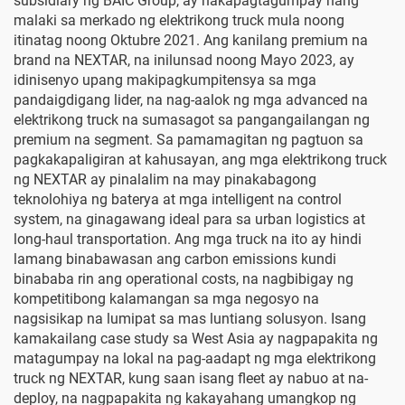
subsidiary ng BAIC Group, ay nakapagtagumpay nang
malaki sa merkado ng elektrikong truck mula noong
itinatag noong Oktubre 2021. Ang kanilang premium na
brand na NEXTAR, na inilunsad noong Mayo 2023, ay
idinisenyo upang makipagkumpitensya sa mga
pandaigdigang lider, na nag-aalok ng mga advanced na
elektrikong truck na sumasagot sa pangangailangan ng
premium na segment. Sa pamamagitan ng pagtuon sa
pagkakapaligiran at kahusayan, ang mga elektrikong truck
ng NEXTAR ay pinalalim na may pinakabagong
teknolohiya ng baterya at mga intelligent na control
system, na ginagawang ideal para sa urban logistics at
long-haul transportation. Ang mga truck na ito ay hindi
lamang binabawasan ang carbon emissions kundi
binababa rin ang operational costs, na nagbibigay ng
kompetitibong kalamangan sa mga negosyo na
nagsisikap na lumipat sa mas luntiang solusyon. Isang
kamakailang case study sa West Asia ay nagpapakita ng
matagumpay na lokal na pag-aadapt ng mga elektrikong
truck ng NEXTAR, kung saan isang fleet ay nabuo at na-
deploy, na nagpapakita ng kakayahang umangkop ng