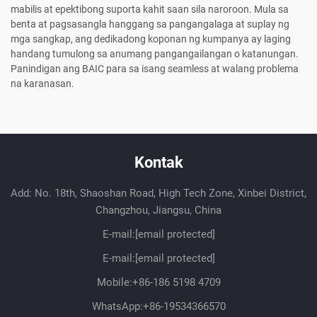
mabilis at epektibong suporta kahit saan sila naroroon. Mula sa
benta at pagsasangla hanggang sa pangangalaga at suplay ng
mga sangkap, ang dedikadong koponan ng kumpanya ay laging
handang tumulong sa anumang pangangailangan o katanungan.
Panindigan ang BAIC para sa isang seamless at walang problema
na karanasan.
Kontak
Add: No. 18th, Shaoshan Road, High Tech Zone, Xinbei District,
Changzhou, Jiangsu, China
E-mail:
[email protected]
E-mail:
[email protected]
Mobile:
+86-186 5198 4709
WhatsApp:
+86-19534366570