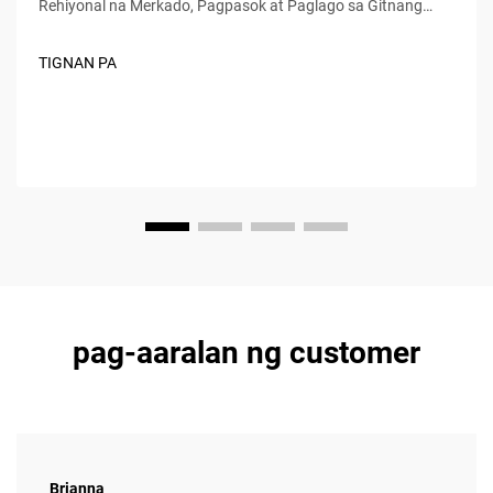
Rehiyonal na Merkado, Pagpasok at Paglago sa Gitnang
Silangan at Hilagang Aprika (MENA) Mula 2020 hanggang
2023, ang Baic ay nakaranas ng paglago sa kanyang mga
TIGNAN PA
benta sa rehiyon ng MENA nang humigit-kumulang 34%
bawat taon, na dahil higit sa lahat sa matalinong mga
nagmamay-ari ng dealership...
pag-aaralan ng customer
Brianna