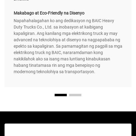
Makabago at Eco-Friendly na Disenyo
Napahahalagahan ko ang dedikasyon ng BAIC Heavy
Duty Trucks Co., Ltd. sa inobasyon at kaibigang
kapaligiran. Ang kanilang mga elektrikong truck ay may
advanced na teknolohiya at disenyo na nagpapababa ng
epekto sa kapaligiran. Sa pamamagitan ng pagpili sa mga
elektrikong truck ng BAIC, nararamdaman kong
nakikilahok ako sa isang mas luntiang kinabukasan
habang tinatamasa rin ang mga benepisyo ng
modernong teknolohiya sa transportasyon.