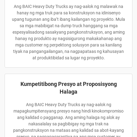
Ang BAIC Heavy Duty Trucks ay nag-aalok ng malawak na
hanay ng mga truk para sa konstruksyon na idinisenyo
upang tugunan ang iba’t ibang kailangan ng proyekto. Mula
sa mga mabibigat na dump truck hanggang sa mga
espesyalisadong sasakyang pangkonstruksyon, ang aming
hanay ng produkto ay nagsisigurong makakahanap ang
mga customer ng perpektong solusyon para sa kanilang
tiyak na pangangailangan, na nagpapataas ng kahusayan
at produktibidad sa lugar ng proyekto.
Kumpetitibong Presyo at Proposisyong
Halaga
Ang BAIC Heavy Duty Trucks ay nag-aalok ng
mapagkumpitensyang presyo nang hindi kinokompromiso
ang kalidad o pagganap. Ang aming halaga ng alok ay
nakasalalay sa pagbibigay ng mga trak na
pangkonstruksyon na mataas ang kalidad sa abot-kayang
presyo, na nagpapagarantiya na ang mga customer ay