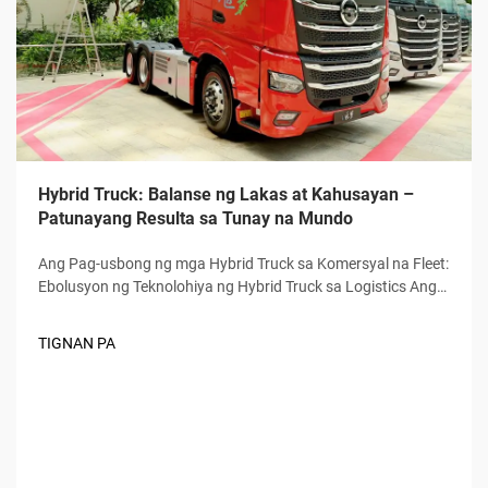
Hybrid Truck: Balanse ng Lakas at Kahusayan –
Patunayang Resulta sa Tunay na Mundo
Ang Pag-usbong ng mga Hybrid Truck sa Komersyal na Fleet:
Ebolusyon ng Teknolohiya ng Hybrid Truck sa Logistics Ang
mga hybrid truck ay hindi na lamang eksperimental na
sasakyan na nakatayo lang sa mga paliparan ng mamimili.
TIGNAN PA
Naging matitinding karga na ito para sa maraming
kumpanya ng kargamento sa kasalukuyan. Noong una pa...