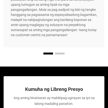
upang tumugon sa aming tiyak na mga
pangangailangan. Mula sa pag-aadjust ng laki ng tangke
hanggang sa pagsasama ng espesyalisadong kagamitan,
malapit na nakipagtulungan ang kanilang koponan sa
amin upang magbigay ng solusyon na perpektong
sumasapat sa aming mga pangangailangan. Isang tunay
na customer-centric na pamamaraan!
Kumuha ng Libreng Presyo
Ang aming kinatawan ay makikipag-ugnayan sa iyo sa
lalong madaling panahon.