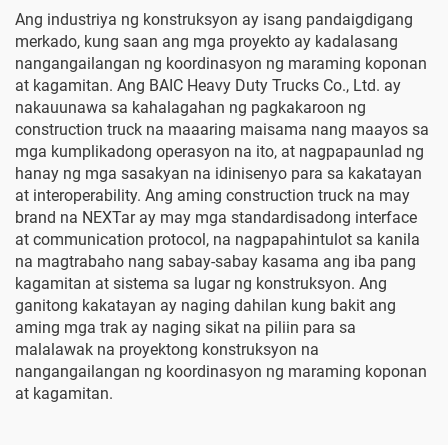
Ang industriya ng konstruksyon ay isang pandaigdigang
merkado, kung saan ang mga proyekto ay kadalasang
nangangailangan ng koordinasyon ng maraming koponan
at kagamitan. Ang BAIC Heavy Duty Trucks Co., Ltd. ay
nakauunawa sa kahalagahan ng pagkakaroon ng
construction truck na maaaring maisama nang maayos sa
mga kumplikadong operasyon na ito, at nagpapaunlad ng
hanay ng mga sasakyan na idinisenyo para sa kakatayan
at interoperability. Ang aming construction truck na may
brand na NEXTar ay may mga standardisadong interface
at communication protocol, na nagpapahintulot sa kanila
na magtrabaho nang sabay-sabay kasama ang iba pang
kagamitan at sistema sa lugar ng konstruksyon. Ang
ganitong kakatayan ay naging dahilan kung bakit ang
aming mga trak ay naging sikat na piliin para sa
malalawak na proyektong konstruksyon na
nangangailangan ng koordinasyon ng maraming koponan
at kagamitan.