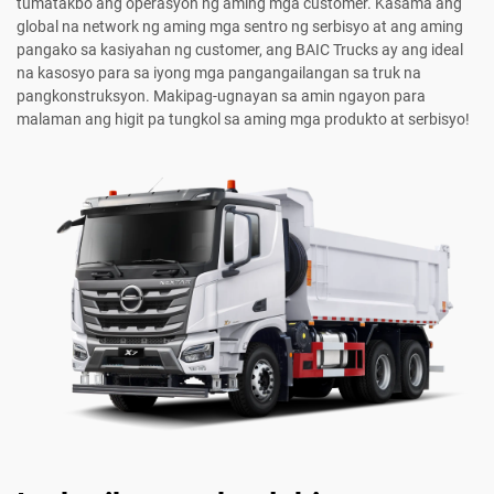
tumatakbo ang operasyon ng aming mga customer. Kasama ang
global na network ng aming mga sentro ng serbisyo at ang aming
pangako sa kasiyahan ng customer, ang BAIC Trucks ay ang ideal
na kasosyo para sa iyong mga pangangailangan sa truk na
pangkonstruksyon. Makipag-ugnayan sa amin ngayon para
malaman ang higit pa tungkol sa aming mga produkto at serbisyo!