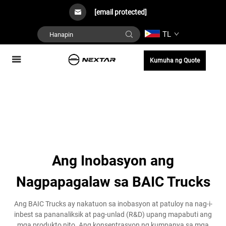
[email protected]
TL
Kumuha ng Quote
Ang Inobasyon ang
Nagpapagalaw sa BAIC Trucks
Ang BAIC Trucks ay nakatuon sa inobasyon at patuloy na nag-i-
inbest sa pananaliksik at pag-unlad (R&D) upang mapabuti ang
mga produkto nito. Ang konsentrasyon ng kumpanya sa mga