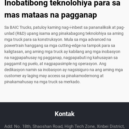
Inobatibong teknolohiya para sa
mas mataas na pagganap
Sa BAIC Trucks, patuloy kaming nag-i-inbest sa pananaliksik at pag-
unlad (R&D) upang isama ang pinakabagong teknolohiya sa aming
mga truck para sa konstruksyon. Mula sa mga advanced na
powertrain hanggang sa mga cutting-edge na tampok para sa
kaligtasan, ang aming mga truck ay kabilang ang mga inobasyon
na nagpapahusay ng pagganap, nagpapabuti ng kahusayan sa
paggamit ng puelo, at nagpapasimple ng operasyon. Ang
dedikasyon namin sa inobasyon ay nagsisiguro na ang aming mga
customer ay laging may access sa pinakamodernong at
pinakamahusay na mga truck sa merkado.
Kontak
Add: No. 18th, Shaoshan Road, High Tech Zone, Xinbei District,