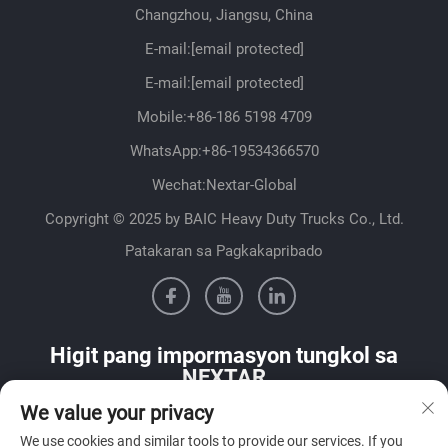
Changzhou, Jiangsu, China
E-mail:
[email protected]
E-mail:
[email protected]
Mobile:
+86-186 5198 4709
WhatsApp:
+86-19534366570
Wechat:Nextar-Global
Copyright © 2025 by BAIC Heavy Duty Trucks Co., Ltd.
Patakaran sa Pagkakapribado
Higit pang impormasyon tungkol sa
NEXTAR
We value your privacy
Makipag-ugnayan sa aming sales team sa iyong bansa
We use cookies and similar tools to provide our services. If you