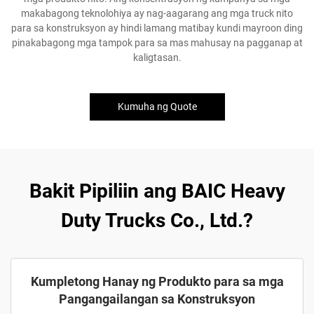
makabagong teknolohiya ay nag-aagarang ang mga truck nito
para sa konstruksyon ay hindi lamang matibay kundi mayroon ding
pinakabagong mga tampok para sa mas mahusay na pagganap at
kaligtasan.
Kumuha ng Quote
Bakit Pipiliin ang BAIC Heavy
Duty Trucks Co., Ltd.?
Kumpletong Hanay ng Produkto para sa mga
Pangangailangan sa Konstruksyon