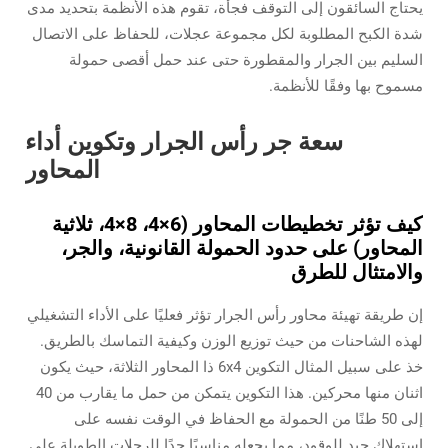
يحتاج السائقون إلى التوقف فجأة، تقوم هذه الأنظمة بتحديد مدى
شدة الكبح المطلوبة لكل مجموعة عجلات، للحفاظ على الاتصال
السليم بين الجرار والمقطورة حتى عند حمل أقصى حمولة
مسموح بها وفقًا للأنظمة.
سعة جر رأس الجرار وتكوين أداء
المحاور
كيف تؤثر تخطيطات المحاور (6×4، 8×4، ثلاثية
المحاور) على حدود الحمولة القانونية، والجر،
والامتثال للطرق
إن طريقة تهيئة محاور رأس الجرار تؤثر فعليًا على الأداء التشغيلي
لهذه الشاحنات من حيث توزيع الوزن وكيفية التماسك بالطريق.
خذ على سبيل المثال التكوين 6x4 ذا المحاور الثلاثة، حيث يكون
اثنان منها محركين. هذا التكوين يتمكن من حمل ما يقارب من 40
إلى 50 طنًا من الحمولة مع الحفاظ في الوقت نفسه على
استهلاك جيد للوقود، مما يجعله مناسبًا جدًا للرحلات الطويلة على