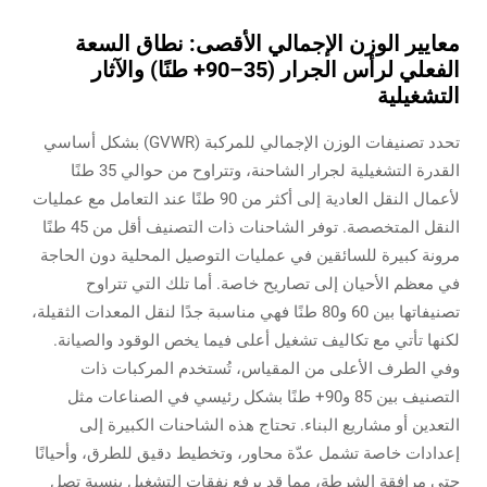
معايير الوزن الإجمالي الأقصى: نطاق السعة
الفعلي لرأس الجرار (35–90+ طنًا) والآثار
التشغيلية
تحدد تصنيفات الوزن الإجمالي للمركبة (GVWR) بشكل أساسي
القدرة التشغيلية لجرار الشاحنة، وتتراوح من حوالي 35 طنًا
لأعمال النقل العادية إلى أكثر من 90 طنًا عند التعامل مع عمليات
النقل المتخصصة. توفر الشاحنات ذات التصنيف أقل من 45 طنًا
مرونة كبيرة للسائقين في عمليات التوصيل المحلية دون الحاجة
في معظم الأحيان إلى تصاريح خاصة. أما تلك التي تتراوح
تصنيفاتها بين 60 و80 طنًا فهي مناسبة جدًا لنقل المعدات الثقيلة،
لكنها تأتي مع تكاليف تشغيل أعلى فيما يخص الوقود والصيانة.
وفي الطرف الأعلى من المقياس، تُستخدم المركبات ذات
التصنيف بين 85 و90+ طنًا بشكل رئيسي في الصناعات مثل
التعدين أو مشاريع البناء. تحتاج هذه الشاحنات الكبيرة إلى
إعدادات خاصة تشمل عدّة محاور، وتخطيط دقيق للطرق، وأحيانًا
حتى مرافقة الشرطة، مما قد يرفع نفقات التشغيل بنسبة تصل