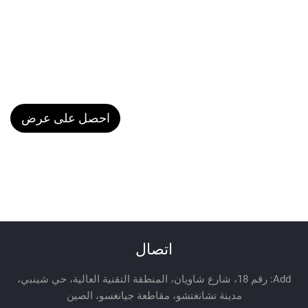
احصل على عرض
سعر
اتصال
Add: رقم 18، شارع شاويان، المنطقة التقنية العالية، حي شينبي،
مدينة تشانغتشو، مقاطعة جيانغسو، الصين