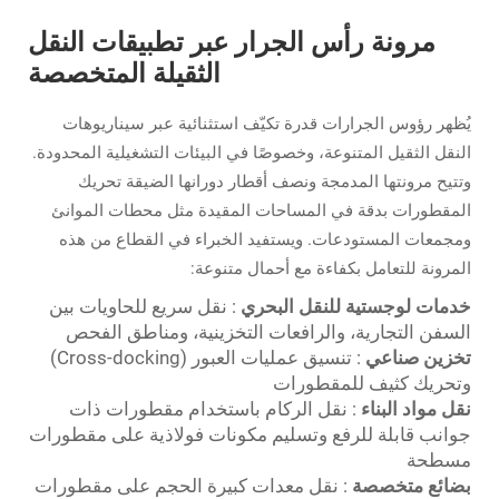
مرونة رأس الجرار عبر تطبيقات النقل
الثقيلة المتخصصة
يُظهر رؤوس الجرارات قدرة تكيّف استثنائية عبر سيناريوهات
النقل الثقيل المتنوعة، وخصوصًا في البيئات التشغيلية المحدودة.
وتتيح مرونتها المدمجة ونصف أقطار دورانها الضيقة تحريك
المقطورات بدقة في المساحات المقيدة مثل محطات الموانئ
ومجمعات المستودعات. ويستفيد الخبراء في القطاع من هذه
المرونة للتعامل بكفاءة مع أحمال متنوعة:
خدمات لوجستية للنقل البحري
: نقل سريع للحاويات بين
السفن التجارية، والرافعات التخزينية، ومناطق الفحص
تخزين صناعي
: تنسيق عمليات العبور (Cross-docking)
وتحريك كثيف للمقطورات
نقل مواد البناء
: نقل الركام باستخدام مقطورات ذات
جوانب قابلة للرفع وتسليم مكونات فولاذية على مقطورات
مسطحة
بضائع متخصصة
: نقل معدات كبيرة الحجم على مقطورات