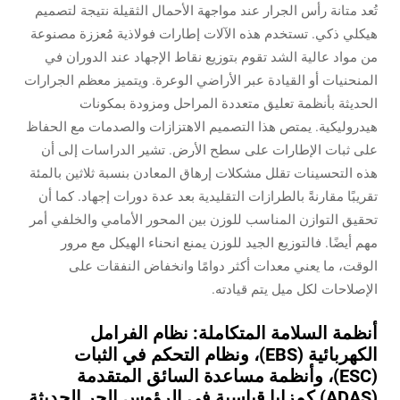
تُعد متانة رأس الجرار عند مواجهة الأحمال الثقيلة نتيجة لتصميم
هيكلي ذكي. تستخدم هذه الآلات إطارات فولاذية مُعززة مصنوعة
من مواد عالية الشد تقوم بتوزيع نقاط الإجهاد عند الدوران في
المنحنيات أو القيادة عبر الأراضي الوعرة. ويتميز معظم الجرارات
الحديثة بأنظمة تعليق متعددة المراحل ومزودة بمكونات
هيدروليكية. يمتص هذا التصميم الاهتزازات والصدمات مع الحفاظ
على ثبات الإطارات على سطح الأرض. تشير الدراسات إلى أن
هذه التحسينات تقلل مشكلات إرهاق المعادن بنسبة ثلاثين بالمئة
تقريبًا مقارنةً بالطرازات التقليدية بعد عدة دورات إجهاد. كما أن
تحقيق التوازن المناسب للوزن بين المحور الأمامي والخلفي أمر
مهم أيضًا. فالتوزيع الجيد للوزن يمنع انحناء الهيكل مع مرور
الوقت، ما يعني معدات أكثر دوامًا وانخفاض النفقات على
الإصلاحات لكل ميل يتم قيادته.
أنظمة السلامة المتكاملة: نظام الفرامل
الكهربائية (EBS)، ونظام التحكم في الثبات
(ESC)، وأنظمة مساعدة السائق المتقدمة
(ADAS) كمزايا قياسية في الرؤوس الجر الحديثة