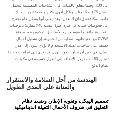
إلى 30٪. وفيما يتعلق بالمتانة، فإن الشاحنات المصممة لتحمل
أحمال 75+ طنًا تمتلك هياكل أقوى بكثير مصنوعة من سبائك
خاصة لمكافحة إرهاق المعدن. وهذا يعني أنها بشكل عام تحتاج
إلى فحوصات صيانة كل فترة أطول بنسبة 40٪ مقارنةً بالوحدات
القياسية. دائمًا ما يقوم مديرو الأساطيل الذكيون بتوحيد فئة
GVWR مع احتياجاتهم الفعلية من الحمولة. إن تشغيل أحمال
خفيفة على شاحنات ثقيلة الاستخدام لا يؤدي سوى إلى هدر
المال، في حين أن تجاوز حدود الوزن قد يؤدي إلى غرامات باهظة
تتجاوز 50 ألف دولار بالإضافة إلى أضرار جسيمة في مكونات
نظام الدفع.
الهندسة من أجل السلامة والاستقرار
والمتانة على المدى الطويل
تصميم الهيكل، وتقوية الإطار، وضبط نظام
التعليق في ظروف الأحمال الثقيلة الديناميكية