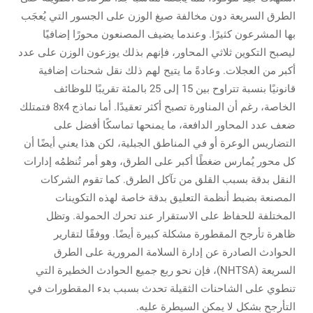
الطرق السريعة دون مخالفة صيغ الوزن على الجسور التي يُعجَب
بها المشرعون كثيرًا. وعندما يضيف المصنعون محورًا إضافيًا
ليصبح التكوين ثلاثي المحاور، فإنهم بذلك يوزعون الوزن على عدد
أكبر من العجلات. وعادةً ما يتيح لهم ذلك نقل شحنات إضافية
قانونيًا بنسبة تتراوح بين 15 إلى 25 بالمئة تقريبًا للوظائف
الخاصة، رغم أن المناورة تصبح أكثر تعقيدًا. أما نماذج 8x4 فتمتلك
ضعف عدد المحاور الدافعة، ما يمنحها تماسكًا أفضل على
التضاريس الوعرة أو في المناطق الجبلية، لكن هذا يعني أيضًا أن
كل محور يُمارس ضغطًا أكبر على الطرق، وهو أمر تُنظمُه إدارات
النقل بدقة بسبب القلق من تآكل الطرق. كما تقوم الشركات
المصنعة بضبط أنظمة التعليق بدقة خاصة لهذه التكوينات
المختلفة للحفاظ على الاستقرار عند تحرك الحمولة. وتظل
ظاهرة تأرجح المقطورة مشكلة كبيرة أيضًا. ووفقًا لتقارير
الحوادث الصادرة عن إدارة السلامة المرورية على الطرق
السريعة (NHTSA)، فإن نحو ربع جميع الحوادث الخطيرة التي
تنطوي على الشاحنات الثقيلة تحدث بسبب بدء المقطورات في
التأرجح بشكل لا يمكن السيطرة عليه.