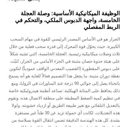
الوظيفة الميكانيكية الأساسية: وصلة العجلة
الخامسة، واجهة الدبوس الملكي، والتحكم في
الربط المفصلي
الجرار هو في الأساس المصدر الرئيسي للقوة في مهام السحب
الكبيرة، حيث يحوّل قوة المحرك إلى قدرة سحب فعلية من خلال
ثلاث وصلات ميكانيكية رئيسية. العجلة الخامسة، التي تشبه شكلاً
على هيئة حدوة حصان مثبتة في الجزء الأمامي من الجرار، تُثبّت
على دبوس المقطورة (القضيب المعدني الواقف عمودياً) لتكوين
نقطة دوران متينة. ما يجعل هذا التصميم فعالاً للغاية هو أنه يسمح
بانحناء يصل إلى حوالي 90 درجة عند المناورات في الزوايا، ومع
ذلك يحافظ على المتانة الهيكلية. تساعد أنظمة هيدروليكية خاصة
في تنظيم كمية الضغط المطبقة على منطقة الاتصال هذه، وتقوم
بالتعديل التلقائي مع تغير طبيعة الطريق أو ازدياد خشونته. ولولا
هذه التعديلات، لكانت أي حمولة تزيد عن 30 طناً غير مستقرة
بشدة. كل هذه الهندسة الدقيقة تضمن انتقال القوة بسلاسة من