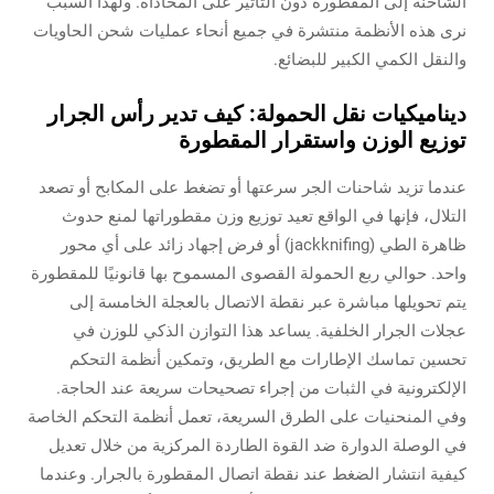
الشاحنة إلى المقطورة دون التأثير على المحاذاة. ولهذا السبب
نرى هذه الأنظمة منتشرة في جميع أنحاء عمليات شحن الحاويات
والنقل الكمي الكبير للبضائع.
ديناميكيات نقل الحمولة: كيف تدير رأس الجرار
توزيع الوزن واستقرار المقطورة
عندما تزيد شاحنات الجر سرعتها أو تضغط على المكابح أو تصعد
التلال، فإنها في الواقع تعيد توزيع وزن مقطوراتها لمنع حدوث
ظاهرة الطي (jackknifing) أو فرض إجهاد زائد على أي محور
واحد. حوالي ربع الحمولة القصوى المسموح بها قانونيًا للمقطورة
يتم تحويلها مباشرة عبر نقطة الاتصال بالعجلة الخامسة إلى
عجلات الجرار الخلفية. يساعد هذا التوازن الذكي للوزن في
تحسين تماسك الإطارات مع الطريق، وتمكين أنظمة التحكم
الإلكترونية في الثبات من إجراء تصحيحات سريعة عند الحاجة.
وفي المنحنيات على الطرق السريعة، تعمل أنظمة التحكم الخاصة
في الوصلة الدوارة ضد القوة الطاردة المركزية من خلال تعديل
كيفية انتشار الضغط عند نقطة اتصال المقطورة بالجرار. وعندما