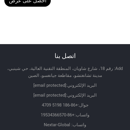
احصل على عرض
أسعار
اتصل بنا
Add: رقم 18، شارع شاويان، المنطقة التقنية العالية، حي شينبي،
مدينة تشانغتشو، مقاطعة جيانغسو، الصين
البريد الإلكتروني:
[email protected]
البريد الإلكتروني:
[email protected]
جوال:
+86-186 5198 4709
واتساب:
+86-19534366570
واتساب: Nextar-Global