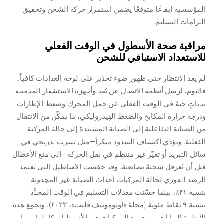
المؤسسية إيقاعًا متوقعًا يضمن استمرار حركة الشحن وتحقيق
التزامات التسليم.
مراقبة صحة الأسطول في الوقت الفعلي
للاستعداد الاستباقي للشحن
لم يعد الانتظار حتى ظهور ضوء تحذير على لوحة العدادات كافياً.
فاليوم، تُرسل أنظمة الاتصال عن بُعد وأجهزة الاستشعار المدمجة
بياناتٍ حيةً في الوقت الفعلي عن حمل المحرك وضغط الإطارات
ودرجة حرارة المكابح والضغط الهيدروليكي، ما يمكّن من الانتقال
من الصيانة التفاعلية إلى الصيانة المستندة إلى حالة المركبة
الفعلية. ويؤدي اكتشاف الشذوذ مبكراً—مثل تسرب تدريجي في
سائل التبريد أو تغيّر غير منتظم في نقل الحركة—إلى منع الأعطال
قبل أن تُعرقل شحنةً بضائعية. وقد خفضت الأساطيل التي تعتمد
الرصد الفوري لحالة المركبات أحداث الصيانة غير المجدولة
بنسبة ٣١٪، بينما حسّنت معدلات التسليم في الوقت المحدَّد
بنسبة ٩ نقاط مئوية (مجلة «أوتوموتيف فليت»، ٢٠٢٣). وتجمِع هذه
الأنظمة البيانات من جميع المركبات في الأساطيل بكاملها، مما