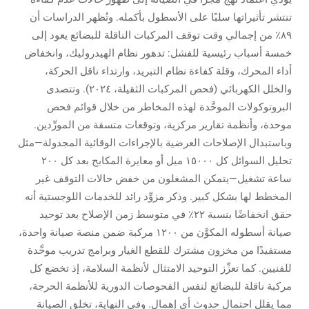
تنتشر تأثيراتها سلبًا على الأسطول بأكمله. وتُظهر الدراسات أن
٨٩٪ من إجمالي وقت توقف المركبات الناقلة للبضائع يعود إلى
خمسة أسباب رئيسية للفشل: تدهور نظام الهيدروليك، وانخفاض
أداء المحرك، وقلة كفاءة نظام التبريد، وارتداء ناقل الحركة،
والخلل الكهربائي (فحص المركبات الثقيلة، ٢٠٢٤). وتتصدى
البروتوكولات الموحَّدة لهذه المخاطر من خلال قوائم فحص
موحدة، وأنظمة تقارير مركزية، وتوقعات متسقة من المورِّدين.
وباستبدال الإصلاحات العرضية بالإجراءات الوقائية المجدولة—مثل
تحليل السوائل كل ١٥٠٠٠ ميل أو معايرة المكابح بعد كل ٢٠٠
ساعة تشغيل—يتمكن المشغلون من خفض حالات التوقف غير
المخطط لها بشكل كبير. وذكر مزوِّد رائد للخدمات اللوجستية أنه
حقق انخفاضًا بنسبة ٢٢٪ في متوسط زمن الإصلاح بعد توحيد
صيانة أسطوله المكوَّن من ١٢٠٠ مركبة ضمن منصة صيانة واحدة،
مستفيدًا من مخزون مشترك للقطع الغيار وبرامج تدريب موحَّدة
للفنيين. كما تعزِّز التوحيد الامتثال لأنظمة السلامة، إذ تخضع كل
مركبة ناقلة للبضائع لنفس الفحوصات الدورية للأنظمة الحرجة،
مما يقلل احتمال حدوث أي إهمال. وفي النهاية، تخلق الصيانة