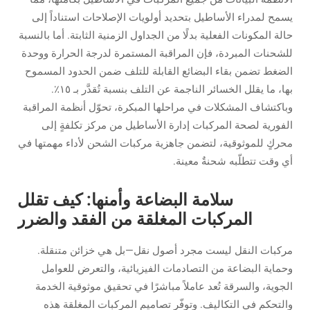
يسمح لمدراء الأساطيل بتحديد أولويات الإصلاحات استناداً إلى
حالة المكونات الفعلية بدلًا من الجداول الزمنية الثابتة. أما بالنسبة
للشحنات المبردة، فإن المراقبة المستمرة لدرجة الحرارة ووحدة
الضغط تضمن بقاء البضائع القابلة للتلف ضمن الحدود المسموح
بها، ما يقلل الخسائر الناجمة عن التلف بنسبة تُقدَّر بـ ١٥٪.
وباكتشاف المشكلات في مراحلها المبكرة، تحوّل أنظمة المراقبة
الفورية لصحة المركبات إدارة الأساطيل من مركز تكلفةٍ إلى
محركٍ للموثوقية، لتضمن جاهزية مركبات الشحن لأداء مهمتها في
أي وقت تتطلّبه شحنةٌ معينة.
سلامة البضاعة وأمنها: كيف تقلل
المركبات المغلقة من الفقد والضرر
مركبات النقل ليست مجرد أصول نقل—بل هي خزائن متنقلة.
وحماية البضاعة من التصادمات الفيزيائية، والتعرض للعوامل
الجوية، والسرقة تُعد عاملاً مباشرًا في تحقيق موثوقية الخدمة
والتحكم في التكاليف. وتوفّر تصاميم المركبات المغلقة هذه