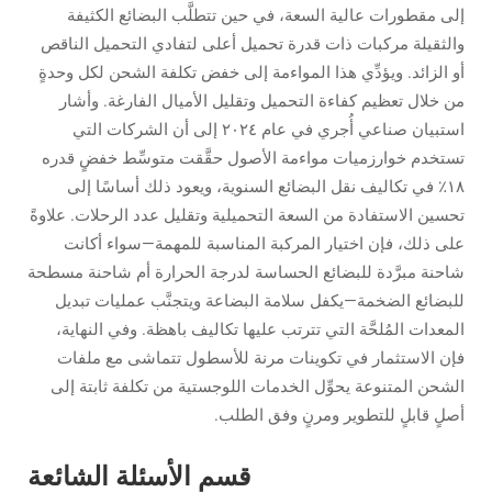
إلى مقطورات عالية السعة، في حين تتطلَّب البضائع الكثيفة
والثقيلة مركبات ذات قدرة تحميل أعلى لتفادي التحميل الناقص
أو الزائد. ويؤدِّي هذا المواءمة إلى خفض تكلفة الشحن لكل وحدةٍ
من خلال تعظيم كفاءة التحميل وتقليل الأميال الفارغة. وأشار
استبيان صناعي أُجري في عام ٢٠٢٤ إلى أن الشركات التي
تستخدم خوارزميات مواءمة الأصول حقَّقت متوسِّط خفضٍ قدره
١٨٪ في تكاليف نقل البضائع السنوية، ويعود ذلك أساسًا إلى
تحسين الاستفادة من السعة التحميلية وتقليل عدد الرحلات. علاوةً
على ذلك، فإن اختيار المركبة المناسبة للمهمة—سواء أكانت
شاحنة مبرَّدة للبضائع الحساسة لدرجة الحرارة أم شاحنة مسطحة
للبضائع الضخمة—يكفل سلامة البضاعة ويتجنَّب عمليات تبديل
المعدات المُلحَّة التي تترتب عليها تكاليف باهظة. وفي النهاية،
فإن الاستثمار في تكوينات مرنة للأسطول تتماشى مع ملفات
الشحن المتنوعة يحوِّل الخدمات اللوجستية من تكلفة ثابتة إلى
أصلٍ قابلٍ للتطوير ومرنٍ وفق الطلب.
قسم الأسئلة الشائعة