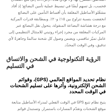
فحسب، بل تسهم أيضًا في تبسيط عملية تأمين البضائع؛ إذ أفاد
مشغّلو الأساطيل المغلقة بأن أقساط التأمين على البضائع
انخفضت بنسبة تتراوح بين ١٥٪ و٢٠٪. وبمطابقة قدرات المركبة
مع درجة هشاشة البضاعة المنقولة، يتحول نقل البضائع عبر
المركبات المغلقة من مجرد إجراء روتيني للامتثال التنظيمي إلى
عامل تميّز تنافسي، ويضمن وصول كل شحنة سالمةً وجاهزةً لأي
تدقيق، وفي الوقت المحدّد.
الرؤية التكنولوجية في الشحن والاتساق
في التسليم
نظام تحديد المواقع العالمي (GPS)، وقوائم
الشحن الإلكترونية، وأثرها على تسليم الشحنات
في الوقت المحدد
يتيح نظام تتبع GPS في الوقت الفعلي لمدراء الأساطيل متابعة
موقع الشحنات وتقدّم المسارات باستمرار. وتستبدل قوائم