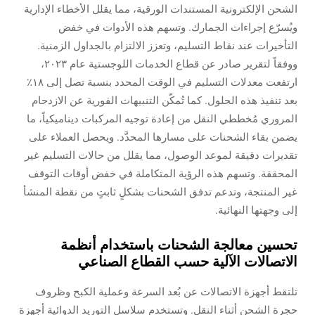
الشحن الإلكترونية المستندات الورقية، مما يقلل الأخطاء الإدارية
ويُسرّع إجراءات الجمارك. وتسهم هذه الأدوات في خفض
التأخيرات عند نقاط التسليم، وتعزز الالتزام بالجداول الزمنية.
ووفقاً لتقرير صادر عن قطاع الخدمات اللوجستية عام ٢٠٢٣،
ارتفعت معدلات التسليم في الوقت المحدد بنسبة تصل إلى ١٨٪
بعد تنفيذ هذه الحلول. كما تُمكّن التنبيهات الفورية عن الازدحام
المروري مُخططي النقل من إعادة توجيه المركبات ديناميكياً، ما
يضمن بقاء الشحنات على مسارها المحدَّد. ويحصل العملاء على
تقديرات دقيقة لموعد الوصول، مما يقلل من حالات التسليم غير
المحققة. وتسهم هذه الرؤية المتكاملة في خفض أوقات التوقف
غير المنتجة، وتدعم تدفق الشحنات بشكلٍ ثابتٍ من نقطة المنشأ
إلى وجهتها النهائية.
تحسين معالجة الشحنات باستخدام أنظمة
الاتصالات الآلية حسب القطاع الصناعي
تلتقط أجهزة الاتصالات عن بُعد السرعة وعملية الكبح وظروف
حجرة الشحن أثناء النقل. وتستخدم سلاسل التوريد الدوائية أجهزة