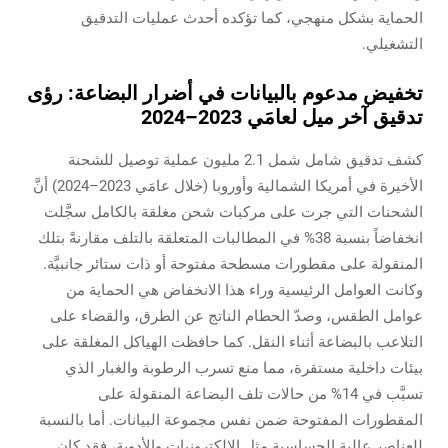
الحماية بشكل منهجي، كما تؤكده أحدث عمليات التدقيق
التشغيلي.
تخفيض مدعوم بالبيانات في أضرار البضاعة: رؤى
تدقيق آخر ميل لعامَي 2023–2024
كشف تدقيق شامل شمل 2.1 مليون عملية توصيل للشحنة
الأخيرة في أمريكا الشمالية وأوروبا (خلال عامَي 2023–2024) أنَّ
الشحنات التي جرت على مركبات شحن مغلقة بالكامل سجَّلت
انخفاضاً بنسبة 38% في المطالبات المتعلقة بالتلف مقارنةً بتلك
المنقولة على مقطورات مسطحة مفتوحة أو ذات ستائر جانبيَّة.
وكانت العوامل الرئيسية وراء هذا الانخفاض هي الحماية من
عوامل الطقس، وصدّ الحطام الناتج عن الطرق، والقضاء على
التلاعب بالبضاعة أثناء النقل. كما حافظت الهياكل المغلقة على
بيئات داخلية مستقرة، مما منع تسرب الرطوبة والغبار الذي
تسبَّب في 14% من حالات تلف البضاعة المنقولة على
المقطورات المفتوحة ضمن نفس مجموعة البيانات. أما بالنسبة
للعناصر عالية الحساسية مثل الإلكترونيات والأدوية، فقد كان