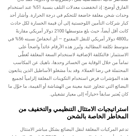
الفارق أوضح: إذ انخفضت معدلات التلف بنسبة 51% عند استخدام
وحدات شحن مغلقة خاضعة للتحكم في درجة الحرارة. وأشار أحد
كبار شركات التأمين اللوجستية إلى أن قيمة الخسارة لكل حادث
كانت أقل أيضاً، حيث بلغ متوسطها 2100 دولار أمريكي مقارنةً
بـ4800 دولار أمريكي للنقل المفتوح — أي انخفاضٌ نسبته 56% في
متوسط تكلفة المطالبة. وتُبرز هذه الأرقام عائداً واضحاً على
الاستثمار: فالتكلفة الإضافية لاستخدام السعة المغلقة تُغطَّى
تماماً من خلال الوقاية من الخسائر وحدها، ناهيك عن المكاسب
المحتملة في رضا العملاء. وقد بدأ مشغلو الأساطيل الذين يتابعون
هذه المؤشرات فرض استخدام التكوينات المغلقة إلزامياً لجميع
البضائع التي تتجاوز عتبة معينة من الهشاشة أو القيمة، ما حوَّل ما
كان يُعتبر سابقاً «خياراً» إلى معيار تشغيلي.
استراتيجيات الامتثال التنظيمي والتخفيف من
المخاطر الخاصة بالشحن
تدعم المركبات المغلقة لنقل البضائع بشكل مباشر الامتثال