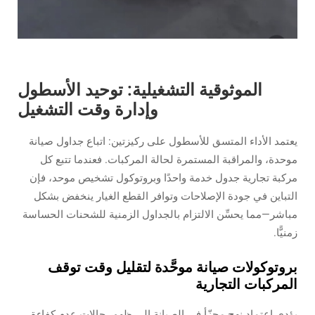
الموثوقية التشغيلية: توحيد الأسطول
وإدارة وقت التشغيل
يعتمد الأداء المتسق للأسطول على ركيزتين: اتباع جداول صيانة
موحدة، والمراقبة المستمرة لحالة المركبات. فعندما تتبع كل
مركبة تجارية جدول خدمة واحدًا وبروتوكول تشخيص موحد، فإن
التباين في جودة الإصلاحات وتوافر القطع الغيار ينخفض بشكل
مباشر—مما يحسِّن الالتزام بالجداول الزمنية للشحنات الحساسة
زمنيًّا.
بروتوكولات صيانة موحَّدة لتقليل وقت توقف
المركبات التجارية
يؤدي اعتماد نهج مجزّأ في الصيانة إلى ظهور حالات عدم كفاءة