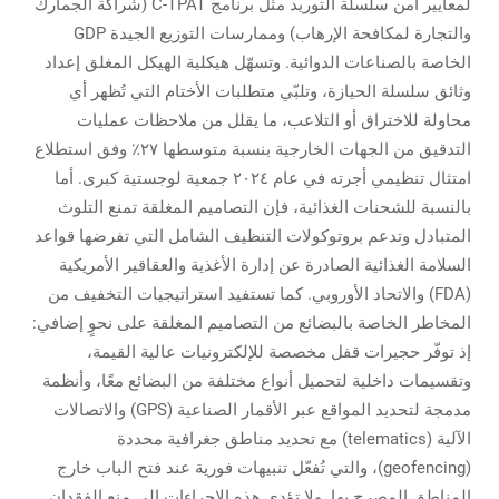
لمعايير أمن سلسلة التوريد مثل برنامج C-TPAT (شراكة الجمارك
والتجارة لمكافحة الإرهاب) وممارسات التوزيع الجيدة GDP
الخاصة بالصناعات الدوائية. وتسهّل هيكلية الهيكل المغلق إعداد
وثائق سلسلة الحيازة، وتلبّي متطلبات الأختام التي تُظهر أي
محاولة للاختراق أو التلاعب، ما يقلل من ملاحظات عمليات
التدقيق من الجهات الخارجية بنسبة متوسطها ٢٧٪ وفق استطلاع
امتثال تنظيمي أجرته في عام ٢٠٢٤ جمعية لوجستية كبرى. أما
بالنسبة للشحنات الغذائية، فإن التصاميم المغلقة تمنع التلوث
المتبادل وتدعم بروتوكولات التنظيف الشامل التي تفرضها قواعد
السلامة الغذائية الصادرة عن إدارة الأغذية والعقاقير الأمريكية
(FDA) والاتحاد الأوروبي. كما تستفيد استراتيجيات التخفيف من
المخاطر الخاصة بالبضائع من التصاميم المغلقة على نحوٍ إضافي:
إذ توفّر حجيرات قفل مخصصة للإلكترونيات عالية القيمة،
وتقسيمات داخلية لتحميل أنواع مختلفة من البضائع معًا، وأنظمة
مدمجة لتحديد المواقع عبر الأقمار الصناعية (GPS) والاتصالات
الآلية (telematics) مع تحديد مناطق جغرافية محددة
(geofencing)، والتي تُفعّل تنبيهات فورية عند فتح الباب خارج
المناطق المصرح بها. ولا تؤدي هذه الإجراءات إلى منع الفقدان