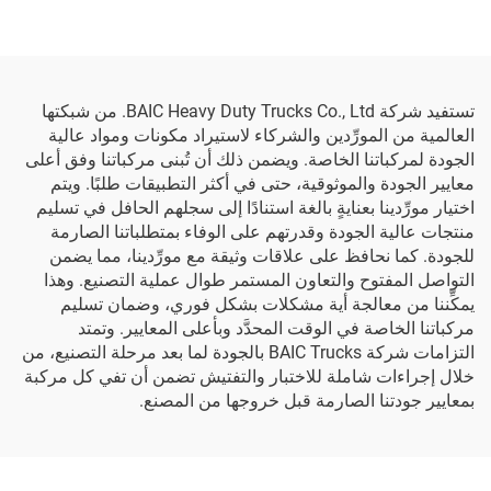
تستفيد شركة BAIC Heavy Duty Trucks Co., Ltd. من شبكتها
العالمية من المورِّدين والشركاء لاستيراد مكونات ومواد عالية
الجودة لمركباتنا الخاصة. ويضمن ذلك أن تُبنى مركباتنا وفق أعلى
معايير الجودة والموثوقية، حتى في أكثر التطبيقات طلبًا. ويتم
اختيار مورِّدينا بعنايةٍ بالغة استنادًا إلى سجلهم الحافل في تسليم
منتجات عالية الجودة وقدرتهم على الوفاء بمتطلباتنا الصارمة
للجودة. كما نحافظ على علاقات وثيقة مع مورِّدينا، مما يضمن
التواصل المفتوح والتعاون المستمر طوال عملية التصنيع. وهذا
يمكِّننا من معالجة أية مشكلات بشكل فوري، وضمان تسليم
مركباتنا الخاصة في الوقت المحدَّد وبأعلى المعايير. وتمتد
التزامات شركة BAIC Trucks بالجودة لما بعد مرحلة التصنيع، من
خلال إجراءات شاملة للاختبار والتفتيش تضمن أن تفي كل مركبة
بمعايير جودتنا الصارمة قبل خروجها من المصنع.