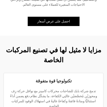
الاحتياجات المتغيرة للعملاء على مستوى العالم.
احصل على عرض أسعار
مزايا لا مثيل لها في تصنيع المركبات
الخاصة
تكنولوجيا قوة متفوقة
تدمج شركة بايك للشاحنات محركات كامينز مع نواقل حركة زِف
ومحورَيْن مُخصَّصَيْن عاليَي الكفاءة، ما يشكّل نظام دفع يضمن أداءً
استثنائيًّا ومتانةً فائقةً وكفاءةً عاليةً في استهلاك الوقود للمركبات
الخاصة.