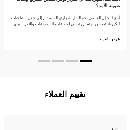
طويلة الأمد؟
أدى التحوُّل العالمي نحو النقل التجاري المستدام إلى جعل الشاحنات
الكهربائية محور اهتمام رئيسي لقطاعات اللوجستيات والنقل البري،
حيث برزت سرعة الشحن السريعة والمتانة الطويلة الأمد كمعيارين
لا يمكن التنازل عنهما بالنسبة للمشترين. وليس...
عرض المزيد
تقييم العملاء