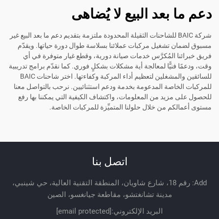
دعم ما بعد البيع لا يُضاهى
شركة BAIC للشاحنات الثقيلة المحدودة ملتزمة بتقديم دعم ما بعد البيع غير
مسبوق لضمان تشغيل مركبات عملائنا بسلاسة طوال دورة حياتها. ويقدّم
فريق خبرائنا المُكرَّس خدمات صيانة دورية، وقطع غيار متوفرة في أي
وقت، ودعمًا فنيًّا لمعالجة أية مشكلات بشكلٍ فوري. كما نقدّم برامج تدريبية
للسائقين والمشغلين لتعظيم أداء المركبة وكفاءتها. اختر شاحنات BAIC
للمركبات الخاصة المدعومة بخدمة ودعم استثنائيين. نرحب بالتواصل معنا
للحصول على مزيد من المعلومات، واكتشاف الكيفية التي يمكننا بها رفع
مستوى أعمالكم من خلال حلولنا المتميِّزة للمركبات الخاصة.
اتصل بنا
Add: رقم 18، شارع شاويان، المنطقة التقنية العالية، حي شينبي،
مدينة تشانغتشو، مقاطعة جيانغسو، الصين
البريد الإلكتروني:
[email protected]