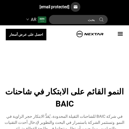
[email protected]
AR
احصل على عرض أسعار
النمو القائم على الابتكار في شاحنات
BAIC
في شركة BAIC للشاحنات الثقيلة المحدودة، يُعَدُّ الابتكار حجر الزاوية في
النمو. وتستثمر الشركة باستمرار في البحث والتطوير لإدخال أحدث التقنيات
والتصاميم، مما يضمن أن تظل منتجاتها في طليعة القطاع وتراعي