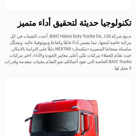
تكنولوجيا حديثة لتحقيق أداء متميز
تدمج شركة BAIC Heavy Duty Trucks Co., Ltd. أحدث التقنيات في كل
مركبة خاصة نُنتجها، مما يضمن أداءً فائقًا وكفاءةً وموثوقيةً عالية. وتشكّل
سلسلة منتجاتنا المتميزة «نيكستار» NEXTAR دليلًا على التزامنا بالابتكار،
حيث نقدّم للعملاء مركبات تلبّي أعلى معايير الجودة والأداء. اختر مركبات
BAIC Trucks الخاصة التي تقود أعمالكم نحو التقدّم بتقنيات متقدمة وقدرات
لا مثيل لها.