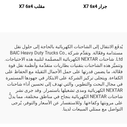
جرار X7 6x4
مقلب X7 6x4
يُدفَع الانتقال إلى الشاحنات الكهربائية بالحاجة إلى حلول نقل
مستدامة وفعّالة. وتقدِّم شركة BAIC Heavy Duty Trucks Co.,
Ltd. شاحنات NEXTAR الكهربائية المصمَّمة لتلبية هذه الاحتياجات.
وتتميَّز هذه الشاحنات بتقنيات بطاريات متقدِّمة وأنظمة نقل قوة
فعّالة، ما يضمن قدرتها على حمل الأحمال الثقيلة مع الحفاظ على
الكفاءة. ويتجلى تركيز الشركة على الابتكار في جهودها المستمرة
في مجال البحث والتطوير، والتي تهدف إلى تحسين أداء شاحنات
NEXTAR الكهربائية ومدى تشغيلها باستمرار. وقد جرى نشر
شاحنات NEXTAR الكهربائية بنجاح في مناطق مختلفة، مما يدلُّ
على مرونتها وكفاءتها. وللاستفسار عن الأسعار والتوفر، يُرجى
التواصل مع ممثلي المبيعات لدينا.