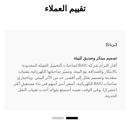
تقييم العملاء
(بريانا)
تصميم مبتكر وصديق للبيئة
أقدّر التزام شركة BAIC لشاحنات التحميل الثقيلة المحدودة
بالابتكار والصداقة مع البيئة. وتتميّز شاحناتها الكهربائية بتقنيات
متقدمة وتصميم يقلل إلى أقصى حد من الأثر البيئي. وباختياري
شاحنات BAIC الكهربائية، أشعر أنني أسهم في بناء مستقبلٍ أكثر
اخضرارًا، وفي الوقت نفسه أستمتع بفوائد أحدث تقنيات النقل
الحديثة.