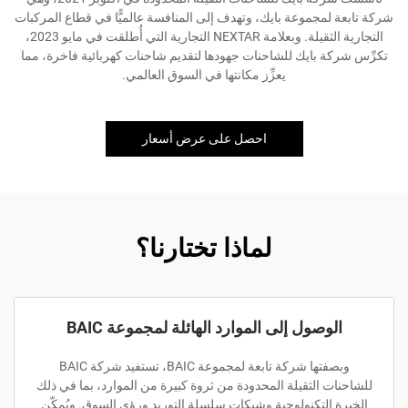
شركة تابعة لمجموعة بايك، وتهدف إلى المنافسة عالميًّا في قطاع المركبات
التجارية الثقيلة. وبعلامة NEXTAR التجارية التي أُطلقت في مايو 2023،
تكرِّس شركة بايك للشاحنات جهودها لتقديم شاحنات كهربائية فاخرة، مما
يعزِّز مكانتها في السوق العالمي.
احصل على عرض أسعار
لماذا تختارنا؟
الوصول إلى الموارد الهائلة لمجموعة BAIC
وبصفتها شركة تابعة لمجموعة BAIC، تستفيد شركة BAIC
للشاحنات الثقيلة المحدودة من ثروة كبيرة من الموارد، بما في ذلك
الخبرة التكنولوجية وشبكات سلسلة التوريد ورؤى السوق. ويُمكّن