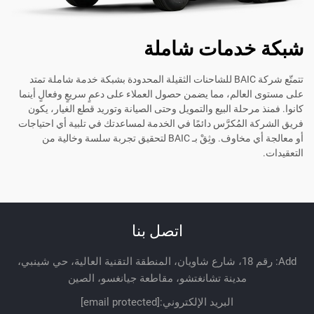
شبكة خدمات شاملة
تتمتّع شركة BAIC للشاحنات الثقيلة المحدودة بشبكة خدمة شاملة تمتد
على مستوى العالم، مما يضمن حصول العملاء على دعمٍ سريعٍ وفعالٍ أينما
كانوا. فمنذ مرحلة البيع والتمويل وحتى الصيانة وتوريد قطع الغيار، يكون
فريق الشركة المُكرَّس دائمًا في الخدمة لمساعدتك في تلبية أي احتياجات
أو معالجة أي مخاوف. وثِقْ بـ BAIC لتحقيق تجربة سلسة وخالية من
التعقيدات.
اتصل بنا
Add: رقم 18، شارع شاويان، المنطقة التقنية العالية، حي شينبي،
مدينة تشانغتشو، مقاطعة جيانغسو، الصين
البريد الإلكتروني:
[email protected]