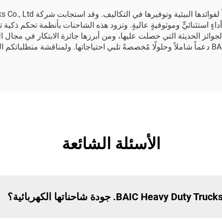
 طراز NEXTAR، المصممة لتوفير أداءٍ استثنائيٍّ وموثوقيةٍ عاليةٍ. وتزود هذه الشاحنات بأ
الأسئلة الشائعة