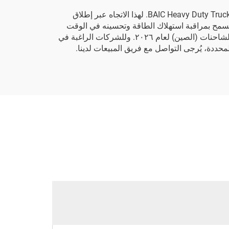
أصبحت الشاحنات الكهربائية تكتسب شعبيةً متزايدةً نظراً لفوائدها البيئية وتوفيرها في التكاليف. وقد استجابت شركة BAIC Heavy Duty Trucks Co., Ltd. لهذا الاتجاه عبر إطلاق
نظمة تحكم ذكية تسمح بمراقبة استهلاك الطاقة وتحسينه في الوقت
الفعلي. كما يتجلى التزام الشركة بالابتكار أيضاً من خلال الجوائز الحديثة التي حصلت عليها، ومن أبرزها جائزة الابتكار في مجال الشاحنات (الصين) لعام ٢٠٢٦. وللشركات الراغبة في