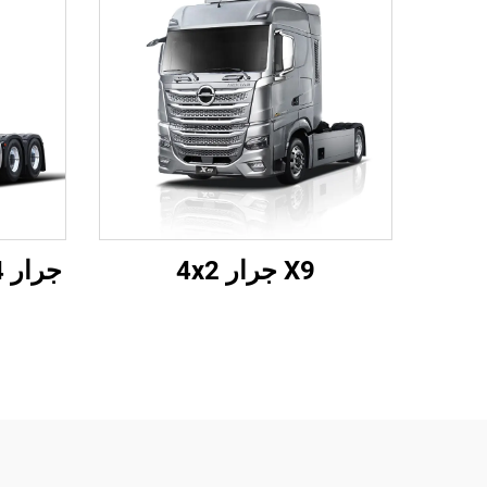
X9 جرار 4x2
جرار X9 6x4 (نابض ورقي)