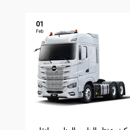
01
Feb
لماذ
المف
نقل 
تنوّع