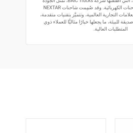
علامة NEXTAR التجارية، التي أطلقتها شركة BAIC Trucks، تمثل الجودة
المتميزة في سوق الشاحنات الكهربائية. وقد صُمِمت شاحنات NEXTAR
علامات التجارية العالمية، وتتميَّز بتقنيات متقدمة،
يقة للبيئة، ما يجعلها خيارًا مثاليًّا للعملاء ذوي
المتطلبات العالية.