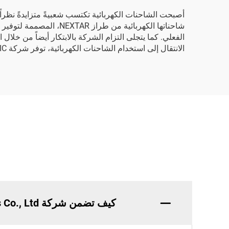
شاحناتها الكهربائية من
الانتقال إلى استخدام الشاحنات الكهربائية، توفر شركة BAIC دعماً شاملاً وحلولًا مُخصصةً تلبي احتياجاتها. ولمناقشة متطلباتكم المحددة، يُرجى التواصل مع فريق المبيعات لدينا.
كيف تضمن شركة BAIC Heavy Duty Trucks Co., Ltd. جودة شاحناتها الكهربائية؟