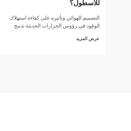
للأسطول؟
التصميم الهوائي وتأثيره على كفاءة استهلاك
الوقود في رؤوس الجرارات الحديثة تدمج
رؤوس الجرارات الحديثة عناصر تصميم هوائية
عرض المزيد
ذكية تقلل من مقاومة الرياح وتحسّن استهلاك
الوقود. فكّر في تلك الكابينات المدورة،
وامتدادات السقف المتقدمة...