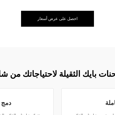
احصل على عرض أسعار
حنات بايك الثقيلة لاحتياجاتك من ش
ملة
دمج ا