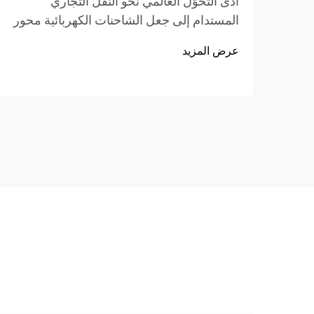
أدى التحوُّل العالمي نحو النقل التجاري
المستدام إلى جعل الشاحنات الكهربائية محور
اهتمام رئيسي لقطاعات اللوجستيات والنقل
عرض المزيد
البري، حيث برزت سرعة الشحن السريعة
والمتانة الطويلة الأمد كمعيارين لا يمكن التنازل
عنهما بالنسبة للمشترين. وليس...