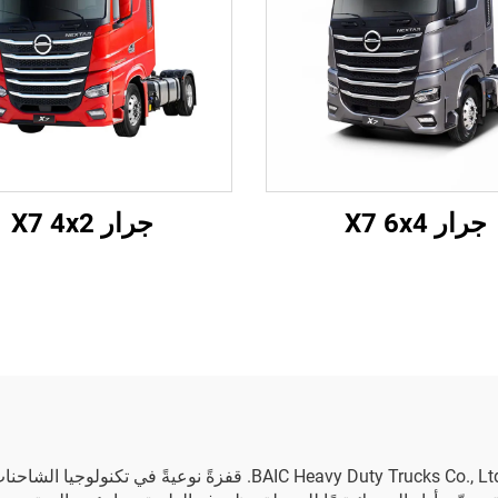
جرار X7 6x4
جرار X7 4x2
تمثل شاحنات القلاب من طراز NEXTAR التابعة لشركة  Duty Trucks Co., Ltd