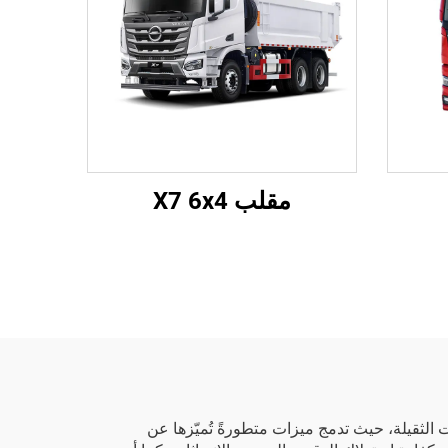
مقلب X7 6x4
BAIC Heavy. قفزةً نوعيةً في تكنولوجيا الشاحنات الثقيلة، حيث تدمج ميزات متطورةً تُميّزها عن