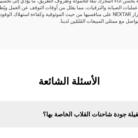
 يحسّن أداء المحرك تبعًا للحمولة وظروف الطريق، ما يؤدي إلى تحسين ك
عمليات الصيانة والترقيات، مما يقلل من أوقات التوقف عن العمل ويُط
أجرته جهة اختبار مستقلة، تفوّقت شاحنات القلاب من طراز NEXTAR على منافسيها من حيث المو
اصل مع ممثلي المبيعات المُلمّين لدينا.
الأسئلة الشائعة
يلة جودة شاحنات القلاب الخاصة بها؟