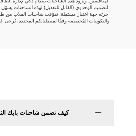
المنافسين. وتزود هذه الشاحنات بنظام ذكي لإدارة الطاقة
التصميم الوحدوي (القابل للتعديل) لهذه الشاحنات يسهّل 
والتكوينات المُخصصة وفقًا لمتطلباتكم المحددة، يُرجى التو
كيف تضمن شاحنات بايك الثق