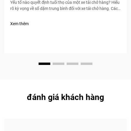
Yếu tố nào quyết định tuổi thọ của một xe tải chở hàng? Hiểu
rõ kỳ vọng về số dặm trung bình đối với xe tải chở hàng. Các
nghiên cứu trong ngành cho thấy hầu hết các xe tải chở hàng
hiện đại đạt từ 500.000–750.000 dặm nếu được bảo dưỡng
Xem thêm
đúng cách, mặc dù 27% vượt quá 1 triệu dặm trong điều kiện
tối ưu...
đánh giá khách hàng