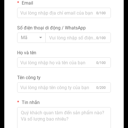
Email
0/100
Số điện thoại di động / WhatsApp
Mã
0/100
Họ và tên
0/100
Tên công ty
0/200
Tin nhắn