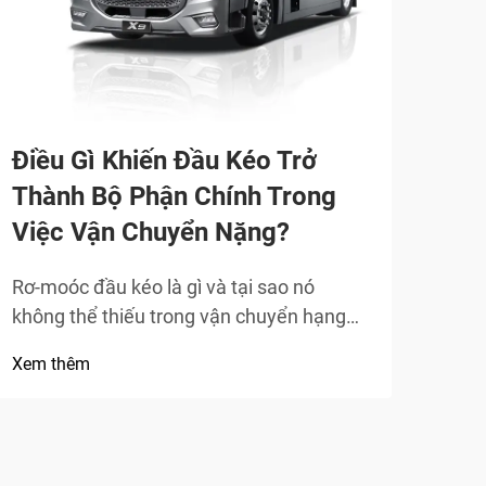
Tại
(st
tro
lượ
Điều Gì Khiến Đầu Kéo Trở
Tính
Thành Bộ Phận Chính Trong
(sta
nghi
Việc Vận Chuyển Nặng?
Xem 
Nông
thùn
Rơ-moóc đầu kéo là gì và tại sao nó
tuyệ
không thể thiếu trong vận chuyển hạng
lượn
nặng Các chức năng cơ học chính: ghép
Xem thêm
khác
nối, truyền động lực và điều khiển tập
nhữn
trung cho người lái Rơ-moóc đầu kéo, đôi
khi được gọi là xe đầu kéo, đóng vai trò là
nguồn động lực chính để kéo...