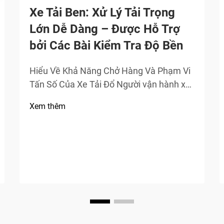
Xe Tải Ben: Xử Lý Tải Trọng
Lớn Dễ Dàng – Được Hỗ Trợ
bởi Các Bài Kiểm Tra Độ Bền
Hiểu Về Khả Năng Chở Hàng Và Phạm Vi
Tấn Số Của Xe Tải Đổ Người vận hành xe
tải đổ cần nắm rõ hai chỉ số quan trọng:
Xem thêm
khả năng chở hàng (trọng lượng hàng hóa
tối đa) và định mức tổng trọng lượng
phương tiện (GVWR), bao gồm cả trọng
lượng của xe. Stand...