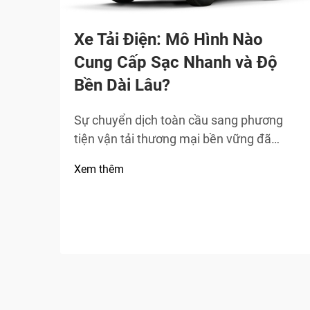
Xe Tải Điện: Mô Hình Nào
Cung Cấp Sạc Nhanh và Độ
Bền Dài Lâu?
Sự chuyển dịch toàn cầu sang phương
tiện vận tải thương mại bền vững đã
khiến xe tải điện trở thành trọng tâm
Xem thêm
chính của ngành logistics và vận tải hàng
hóa, trong đó tốc độ sạc nhanh và độ bền
cao là hai tiêu chuẩn bắt buộc đối với
người mua.