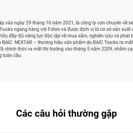
ập vào ngày 29 tháng 10 năm 2021, là công ty con chuyên về x
C Trucks ngang hàng với Foton và được định vị là cơ sở sản xuấ
 hữu đầy đủ năng lực độc lập về mua sắm, nghiên cứu và phát tr
àn BAIC. NEXTAR – thương hiệu sản phẩm do BAIC Trucks ra mắ
đã chính thức ra mắt thị trường vào tháng 5 năm 2209, nhằm cạ
g toàn cầu.
Các câu hỏi thường gặp