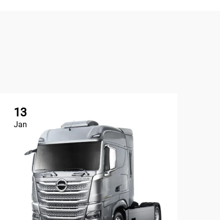
13
1
Jan
Ap