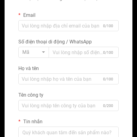
Email
0/100
Số điện thoại di động / WhatsApp
Mã
0/100
Họ và tên
0/100
Tên công ty
0/200
Tin nhắn