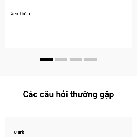
Đông và Bắc Phi (MENA) Từ năm 2020 đến năm 2023, Baic
ghi nhận doanh số bán hàng tại khu vực MENA tăng trưởng
Xem thêm
khoảng 34% mỗi năm, chủ yếu nhờ vào các đại lý thông
minh...
Các câu hỏi thường gặp
Clark