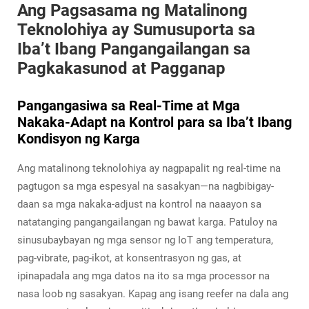
Ang Pagsasama ng Matalinong
Teknolohiya ay Sumusuporta sa
Iba’t Ibang Pangangailangan sa
Pagkakasunod at Pagganap
Pangangasiwa sa Real-Time at Mga
Nakaka-Adapt na Kontrol para sa Iba’t Ibang
Kondisyon ng Karga
Ang matalinong teknolohiya ay nagpapalit ng real-time na
pagtugon sa mga espesyal na sasakyan—na nagbibigay-
daan sa mga nakaka-adjust na kontrol na naaayon sa
natatanging pangangailangan ng bawat karga. Patuloy na
sinusubaybayan ng mga sensor ng IoT ang temperatura,
pag-vibrate, pag-ikot, at konsentrasyon ng gas, at
ipinapadala ang mga datos na ito sa mga processor na
nasa loob ng sasakyan. Kapag ang isang reefer na dala ang