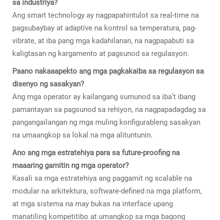
sa industriya?
Ang smart technology ay nagpapahintulot sa real-time na
pagsubaybay at adaptive na kontrol sa temperatura, pag-
vibrate, at iba pang mga kadahilanan, na nagpapabuti sa
kaligtasan ng kargamento at pagsunod sa regulasyon.
Paano nakaaapekto ang mga pagkakaiba sa regulasyon sa
disenyo ng sasakyan?
Ang mga operator ay kailangang sumunod sa iba’t ibang
pamantayan sa pagsunod sa rehiyon, na nagpapadagdag sa
pangangailangan ng mga muling konfigurableng sasakyan
na umaangkop sa lokal na mga alituntunin.
Ano ang mga estratehiya para sa future-proofing na
maaaring gamitin ng mga operator?
Kasali sa mga estratehiya ang paggamit ng scalable na
modular na arkitektura, software-defined na mga platform,
at mga sistema na may bukas na interface upang
manatiling kompetitibo at umangkop sa mga bagong