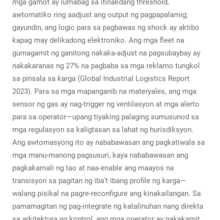
mga gamot ay lumabag sa itinakdang threshold,
awtomatiko ring aadjust ang output ng pagpapalamig;
gayundin, ang logic para sa pagbawas ng shock ay aktibo
kapag may delikadong elektroniko. Ang mga fleet na
gumagamit ng ganitong nakaka-adjust na pagsubaybay ay
nakakaranas ng 27% na pagbaba sa mga reklamo tungkol
sa pinsala sa karga (Global Industrial Logistics Report
2023). Para sa mga mapanganib na materyales, ang mga
sensor ng gas ay nag-trigger ng ventilasyon at mga alerto
para sa operator—upang tiyaking palaging sumusunod sa
mga regulasyon sa kaligtasan sa lahat ng hurisdiksyon.
Ang awtomasyong ito ay nababawasan ang pagkatiwala sa
mga manu-manong pagsusuri, kaya nababawasan ang
pagkakamali ng tao at naa-enable ang maayos na
transisyon sa pagitan ng iba’t ibang profile ng karga—
walang pisikal na pagre-reconfigure ang kinakailangan. Sa
pamamagitan ng pag-integrate ng katalinuhan nang direkta
sa arkitektura ng kontrol, ang mga operator ay nakakamit