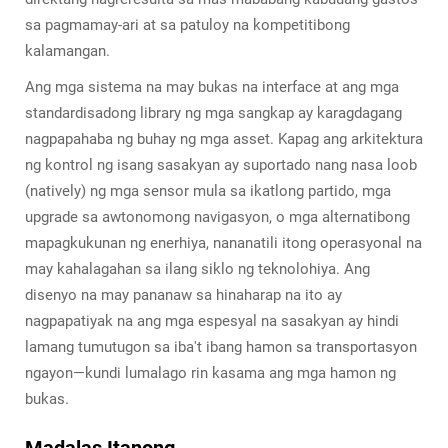
sa pagmamay-ari at sa patuloy na kompetitibong
kalamangan.
Ang mga sistema na may bukas na interface at ang mga
standardisadong library ng mga sangkap ay karagdagang
nagpapahaba ng buhay ng mga asset. Kapag ang arkitektura
ng kontrol ng isang sasakyan ay suportado nang nasa loob
(natively) ng mga sensor mula sa ikatlong partido, mga
upgrade sa awtonomong navigasyon, o mga alternatibong
mapagkukunan ng enerhiya, nananatili itong operasyonal na
may kahalagahan sa ilang siklo ng teknolohiya. Ang
disenyo na may pananaw sa hinaharap na ito ay
nagpapatiyak na ang mga espesyal na sasakyan ay hindi
lamang tumutugon sa iba't ibang hamon sa transportasyon
ngayon—kundi lumalago rin kasama ang mga hamon ng
bukas.
Madalas Itanong