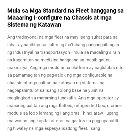
Mula sa Mga Standard na Fleet hanggang sa
Maaaring I-configure na Chassis at mga
Sistema ng Katawan
Ang tradisyonal na mga fleet na may isang sukat para sa
lahat ay nabibigo sa ilalim ng iba't ibang pangangailangan
ng industriyal na transportasyon—mula sa madaling sirain
na kagamitan sa medisina hanggang sa mabibigat na
makinarya. Ang mga modular na platform ay naglulutas nito
sa pamamagitan ng pag-aalok ng mga configurable na
chassis at mga palitan na katawan ng sistema, na
nagpapahintulot sa isang solong base na yunit na
maglingkod sa maraming tungkulin. Ang mga operator ay
maaaring palitan ang mga flatbed, refrigerated box, o crane
module sa loob lamang ng ilang oras—hindi araw—upang
maiwasan ang kapital at oras na gastos sa pagpapanatili
ng hiwalay na mga espesyalisadong fleet. Isang