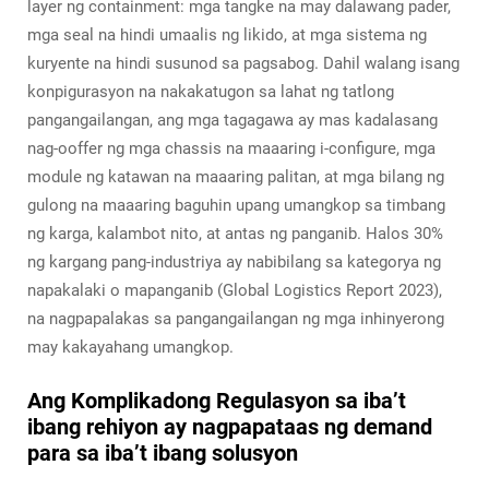
layer ng containment: mga tangke na may dalawang pader,
mga seal na hindi umaalis ng likido, at mga sistema ng
kuryente na hindi susunod sa pagsabog. Dahil walang isang
konpigurasyon na nakakatugon sa lahat ng tatlong
pangangailangan, ang mga tagagawa ay mas kadalasang
nag-ooffer ng mga chassis na maaaring i-configure, mga
module ng katawan na maaaring palitan, at mga bilang ng
gulong na maaaring baguhin upang umangkop sa timbang
ng karga, kalambot nito, at antas ng panganib. Halos 30%
ng kargang pang-industriya ay nabibilang sa kategorya ng
napakalaki o mapanganib (Global Logistics Report 2023),
na nagpapalakas sa pangangailangan ng mga inhinyerong
may kakayahang umangkop.
Ang Komplikadong Regulasyon sa iba’t
ibang rehiyon ay nagpapataas ng demand
para sa iba’t ibang solusyon