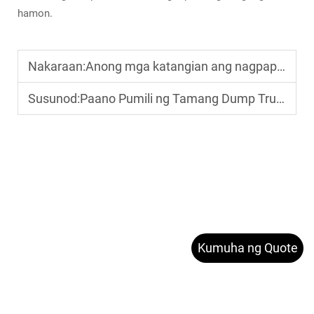
hamon.
Nakaraan:
Anong mga katangian ang nagpapabukod-tangi sa tractor head sa mabigat na paghila
Susunod:
Paano Pumili ng Tamang Dump Truck para sa mga Operasyon sa Pagmimina?
Kumuha ng Quote