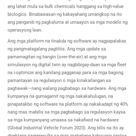
ang lahat mula sa bulk chemicals hanggang sa high-value
biologics. Binabawasan ng kakayahang umangkop na ito
ang panganib ng pagkaluma at umaayon sa mga modelo ng
operasyong lean.
Ang mga platform na tinakda ng software ay nagpapalakas
ng pangmatagalang pagtitiis. Ang mga update sa
pamamagitan ng hangin (over-the-air) at ang mga
simulasyon ng digital twin ay nagbibigay-daan sa mga fleet
na i-optimize ang kanilang pagganap para sa mga bagong
pamantayan sa regulasyon o mga kinakailangan sa
paghawak—nang walang pagbabago sa hardware. Ang mga
kumpanya na gumagamit ng mga nakakahulugan, na
pinapatakbo ng software na platform ay nakakadapt ng 40%
nang mas mabilis sa mga pagbabago sa regulasyon kaysa
sa mga kumpanyang umaasa sa nakafixed na hardware
(Global Industrial Vehicle Forum 2023). Ang bilis na ito ay
direktang nagreresulta sa mas mababang kabuuang gastos