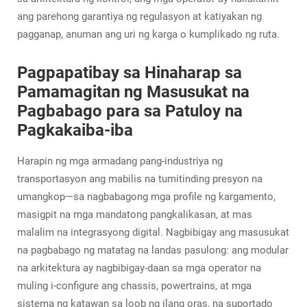
ang parehong garantiya ng regulasyon at katiyakan ng
pagganap, anuman ang uri ng karga o kumplikado ng ruta.
Pagpapatibay sa Hinaharap sa
Pamamagitan ng Masusukat na
Pagbabago para sa Patuloy na
Pagkakaiba-iba
Harapin ng mga armadang pang-industriya ng
transportasyon ang mabilis na tumitinding presyon na
umangkop—sa nagbabagong mga profile ng kargamento,
masigpit na mga mandatong pangkalikasan, at mas
malalim na integrasyong digital. Nagbibigay ang masusukat
na pagbabago ng matatag na landas pasulong: ang modular
na arkitektura ay nagbibigay-daan sa mga operator na
muling i-configure ang chassis, powertrains, at mga
sistema ng katawan sa loob ng ilang oras, na suportado