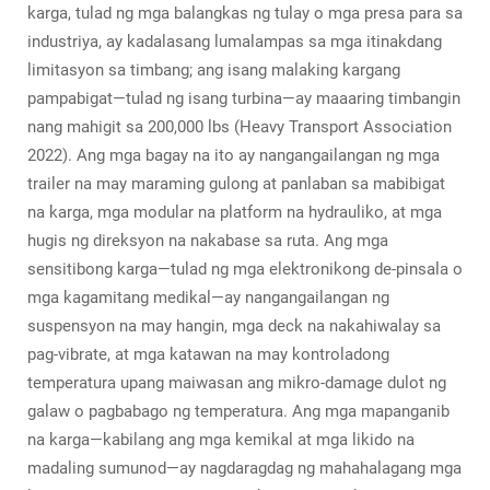
karga, tulad ng mga balangkas ng tulay o mga presa para sa
industriya, ay kadalasang lumalampas sa mga itinakdang
limitasyon sa timbang; ang isang malaking kargang
pampabigat—tulad ng isang turbina—ay maaaring timbangin
nang mahigit sa 200,000 lbs (Heavy Transport Association
2022). Ang mga bagay na ito ay nangangailangan ng mga
trailer na may maraming gulong at panlaban sa mabibigat
na karga, mga modular na platform na hydrauliko, at mga
hugis ng direksyon na nakabase sa ruta. Ang mga
sensitibong karga—tulad ng mga elektronikong de-pinsala o
mga kagamitang medikal—ay nangangailangan ng
suspensyon na may hangin, mga deck na nakahiwalay sa
pag-vibrate, at mga katawan na may kontroladong
temperatura upang maiwasan ang mikro-damage dulot ng
galaw o pagbabago ng temperatura. Ang mga mapanganib
na karga—kabilang ang mga kemikal at mga likido na
madaling sumunod—ay nagdaragdag ng mahahalagang mga