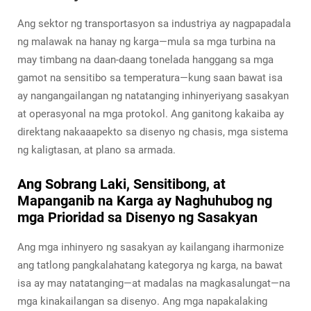
Ang sektor ng transportasyon sa industriya ay nagpapadala
ng malawak na hanay ng karga—mula sa mga turbina na
may timbang na daan-daang tonelada hanggang sa mga
gamot na sensitibo sa temperatura—kung saan bawat isa
ay nangangailangan ng natatanging inhinyeriyang sasakyan
at operasyonal na mga protokol. Ang ganitong kakaiba ay
direktang nakaaapekto sa disenyo ng chasis, mga sistema
ng kaligtasan, at plano sa armada.
Ang Sobrang Laki, Sensitibong, at
Mapanganib na Karga ay Naghuhubog ng
mga Prioridad sa Disenyo ng Sasakyan
Ang mga inhinyero ng sasakyan ay kailangang iharmonize
ang tatlong pangkalahatang kategorya ng karga, na bawat
isa ay may natatanging—at madalas na magkasalungat—na
mga kinakailangan sa disenyo. Ang mga napakalaking