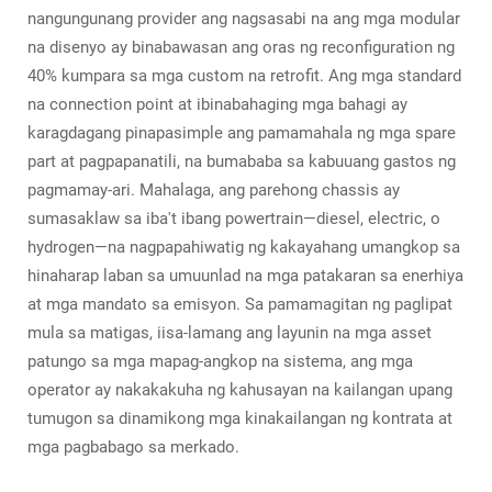
nangungunang provider ang nagsasabi na ang mga modular
na disenyo ay binabawasan ang oras ng reconfiguration ng
40% kumpara sa mga custom na retrofit. Ang mga standard
na connection point at ibinabahaging mga bahagi ay
karagdagang pinapasimple ang pamamahala ng mga spare
part at pagpapanatili, na bumababa sa kabuuang gastos ng
pagmamay-ari. Mahalaga, ang parehong chassis ay
sumasaklaw sa iba't ibang powertrain—diesel, electric, o
hydrogen—na nagpapahiwatig ng kakayahang umangkop sa
hinaharap laban sa umuunlad na mga patakaran sa enerhiya
at mga mandato sa emisyon. Sa pamamagitan ng paglipat
mula sa matigas, iisa-lamang ang layunin na mga asset
patungo sa mga mapag-angkop na sistema, ang mga
operator ay nakakakuha ng kahusayan na kailangan upang
tumugon sa dinamikong mga kinakailangan ng kontrata at
mga pagbabago sa merkado.