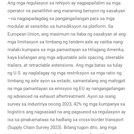
Ang mga regulasyon sa rehiyon ay nagpapailalim sa mga
operator na panatilihin ang maraming bersyon ng sasakyan
—na nagpapadagdag sa pangangailangan para sa mga
modular at sensitibo sa hurisdiksyon na platform. Sa
European Union, ang maximum na haba ng sasakyan at ang
mga limitasyon sa timbang ng tandem-axle ay naiiba nang
malaki kumpara sa mga pamantayan sa Hilagang Amerika,
kaya kailangan ang mga adjustable axle spacing, steerable
trailers, at retractable extensions. Ang mga batas sa tulay
ng U.S. ay naglalagay ng mga restriksyon sa mga ratio ng
timbang ng axle ayon sa estado, samantalang ang mahigpit
na mga pamantayan sa emisyon ng EU ay nangangailangan
ng advanced na exhaust aftertreatment. Ayon sa isang
survey sa industriya noong 2023, 42% ng mga kumpanya sa
logistics ang nagsasaad na ang pagsunod sa regulasyon ay
isa sa pinakamataas na hadlang sa cross-border transport
(Supply Chain Survey 2023). Bilang tugon dito, ang mga