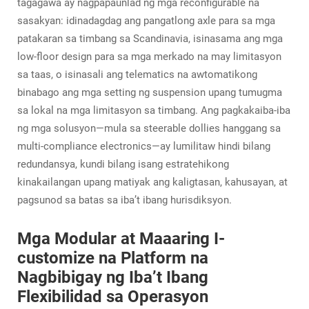
tagagawa ay nagpapaunlad ng mga reconfigurable na
sasakyan: idinadagdag ang pangatlong axle para sa mga
patakaran sa timbang sa Scandinavia, isinasama ang mga
low-floor design para sa mga merkado na may limitasyon
sa taas, o isinasali ang telematics na awtomatikong
binabago ang mga setting ng suspension upang tumugma
sa lokal na mga limitasyon sa timbang. Ang pagkakaiba-iba
ng mga solusyon—mula sa steerable dollies hanggang sa
multi-compliance electronics—ay lumilitaw hindi bilang
redundansya, kundi bilang isang estratehikong
kinakailangan upang matiyak ang kaligtasan, kahusayan, at
pagsunod sa batas sa iba’t ibang hurisdiksyon.
Mga Modular at Maaaring I-
customize na Platform na
Nagbibigay ng Iba’t Ibang
Flexibilidad sa Operasyon