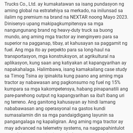
Trucks Co., Ltd. ay kumakatawan sa isang pundasyon ng
aming global na estratehiya sa merkado, na inilunsad sa
ilalim ng premium na brand na NEXTAR noong Mayo 2023.
Dinisenyo upang makipagkumpitensya sa mga
nangungunang brand ng heavy-duty truck sa buong
mundo, ang aming mga tractor ay inenginyero para sa
superior na pagganap, tibay, at kahusayan sa paggamit ng
fuel. Ang mga ito ay perpekto para sa long-haul na
transportasyon, mga konstruksyon, at agrikultural na
aplikasyon, kung saan ang katiyakan at kapangyarihan ay
napakahalaga. Halimbawa, isang kamakailang case study
sa Timog Tsina ay ipinakita kung paano ang aming mga
tractor ay nabawasan ang pagkonsumo ng fuel ng 15%
kumpara sa mga kakompetensya, habang pinapanatili ang
pare-parehong output ng kapangyarihan sa iba’t ibang uri
ng terreno. Ang ganitong kahusayan ay hindi lamang
nababawasan ang operasyonal na gastos kundi
sumasalamin din sa mga pandaigdigang layunin sa
pangangalaga ng kapaligiran. Ang aming mga tractor ay
may advanced na telemetry systems, na nagpapahintulot