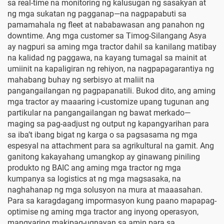
sa real-time na monitoring ng kalusugan ng sasakyan at
ng mga sukatan ng pagganap—na nagpapabuti sa
pamamahala ng fleet at nababawasan ang panahon ng
downtime. Ang mga customer sa Timog-Silangang Asya
ay nagpuri sa aming mga tractor dahil sa kanilang matibay
na kalidad ng paggawa, na kayang tumagal sa mainit at
umiinit na kapaligiran ng rehiyon, na nagpapagarantiya ng
mahabang buhay ng serbisyo at maliit na
pangangailangan ng pagpapanatili. Bukod dito, ang aming
mga tractor ay maaaring i-customize upang tugunan ang
partikular na pangangailangan ng bawat merkado—
maging sa pag-aadjust ng output ng kapangyarihan para
sa iba’t ibang bigat ng karga o sa pagsasama ng mga
espesyal na attachment para sa agrikultural na gamit. Ang
ganitong kakayahang umangkop ay ginawang piniling
produkto ng BAIC ang aming mga tractor ng mga
kumpanya sa logistics at ng mga magsasaka, na
naghahanap ng mga solusyon na mura at maaasahan.
Para sa karagdagang impormasyon kung paano mapapag-
optimise ng aming mga tractor ang inyong operasyon,
mangyaring makipag-ugnayan sa amin para sa