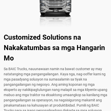
Customized Solutions na
Nakakatumbas sa mga Hangarin
Mo
Sa BAIC Trucks, nauunawaan namin na bawat customer ay may
natatanging mga pangangailangan. Kaya nga, nag-ooffer kami ng
mga pasadyang solusyon na sumasalamin sa tiyak na
pangangailangan ng negosyo. Ang aming koponan ng mga
eksperto ay nakikipagtulungan nang malapit sa mga kliyente upang
mabuo ang mga traktor na eksaktong umaangkop sa kanilang mga
pangangailangan sa operasyon, na nagsisigurong makamit ang
pinakamataas na kahusayan at produktibidad. Pumili ng BAIC
Trucks para sa isang personalisadong diskarte sa mga solusyon