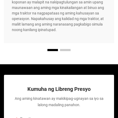
koponan ay malapit na nakipagtulungan sa amin upang
maunawaan ang aming mga kinakailangan at binuo ang
mga traktor na nagpapataas ng aming kahusayan sa
operasyon. Napakahusay ang kalidad ng mga traktor, at
maliit lamang ang aming naranasang pagkabigo simula
noong kanilang ipinatupad.
Kumuha ng Libreng Presyo
Ang aming kinatawan ay makikipag-ugnayan sa iyo sa
lalong madaling panahon.