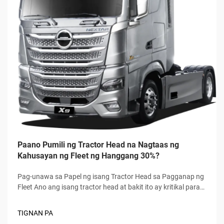
Paano Pumili ng Tractor Head na Nagtaas ng
Kahusayan ng Fleet ng Hanggang 30%?
Pag-unawa sa Papel ng isang Tractor Head sa Pagganap ng
Fleet Ano ang isang tractor head at bakit ito ay kritikal para
sa kahusayan ng logistics? Ang ulo ng traktor ay ang harap
ng isang semi truck kung saan ang lahat ng mahalagang
TIGNAN PA
bagay ay nabubuhay tulad ng makina, t...