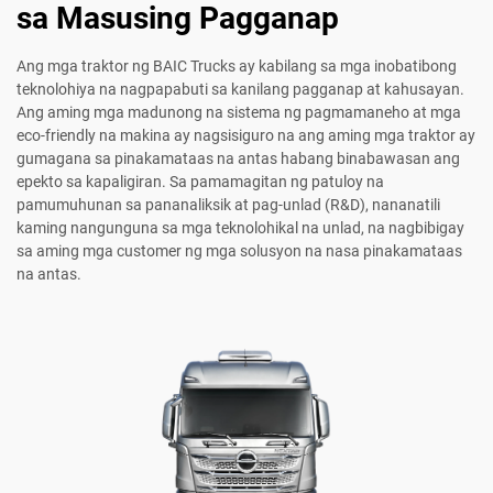
sa Masusing Pagganap
Ang mga traktor ng BAIC Trucks ay kabilang sa mga inobatibong
teknolohiya na nagpapabuti sa kanilang pagganap at kahusayan.
Ang aming mga madunong na sistema ng pagmamaneho at mga
eco-friendly na makina ay nagsisiguro na ang aming mga traktor ay
gumagana sa pinakamataas na antas habang binabawasan ang
epekto sa kapaligiran. Sa pamamagitan ng patuloy na
pamumuhunan sa pananaliksik at pag-unlad (R&D), nananatili
kaming nangunguna sa mga teknolohikal na unlad, na nagbibigay
sa aming mga customer ng mga solusyon na nasa pinakamataas
na antas.