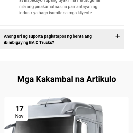
at inspeksyon upang tiyakin na natutugunan
nila ang pinakamataas na pamantayan ng
industriya bago isumite sa mga kliyente.
Anong uri ng suporta pagkatapos ng benta ang
ibinibigay ng BAIC Trucks?
Mga Kakambal na Artikulo
17
Nov