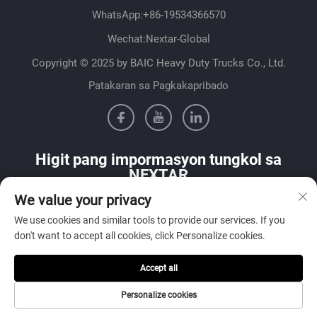
WhatsApp:
+86-19534366570
Wechat:Nextar-Global
Copyright © 2025 by BAIC Heavy Duty Trucks Co., Ltd.
Patakaran sa Pagkakapribado
Higit pang impormasyon tungkol sa
NEXTAR
We value your privacy
Makipag-ugnayan sa aming sales team sa iyong bansa
We use cookies and similar tools to provide our services. If you
don't want to accept all cookies, click Personalize cookies.
Accept all
Isumite
Personalize cookies