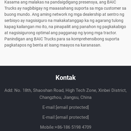
Kasama ang malakas na pandaigdigang presensya, ang BAIC
Trucks ay nagbibigay ng maaasahang suporta sa mga customer sa
buong mundo. Ang aming network ng mga dealership at sentro ng
serbisyo ay nagsisiguro na makakatanggap ka ng agarang tulong
kapag kailangan mo ito, na pinapaliit ang panahon ng pagkakabigo
at nagsisigurong optimal ang pagganap ng iyong mga tractor.
Panindigan ang BAIC Trucks para sa komprehensibong suporta
pagkatapos ng benta at isang maayos na karanasan.
Kontak
Add: No. 18th, Shaoshan Road, High Tech Zone, Xinbei District,
Changzhou, Jiangsu, China
E-mail:
[email protected]
E-mail:
[email protected]
Mobile:
+86-186 5198 4709