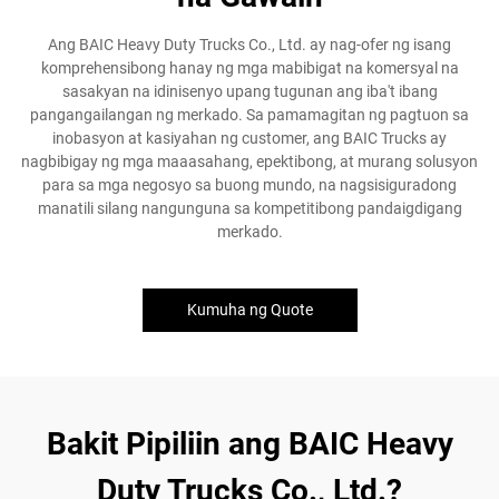
Ang BAIC Heavy Duty Trucks Co., Ltd. ay nag-ofer ng isang
komprehensibong hanay ng mga mabibigat na komersyal na
sasakyan na idinisenyo upang tugunan ang iba't ibang
pangangailangan ng merkado. Sa pamamagitan ng pagtuon sa
inobasyon at kasiyahan ng customer, ang BAIC Trucks ay
nagbibigay ng mga maaasahang, epektibong, at murang solusyon
para sa mga negosyo sa buong mundo, na nagsisiguradong
manatili silang nangunguna sa kompetitibong pandaigdigang
merkado.
Kumuha ng Quote
Bakit Pipiliin ang BAIC Heavy
Duty Trucks Co., Ltd.?